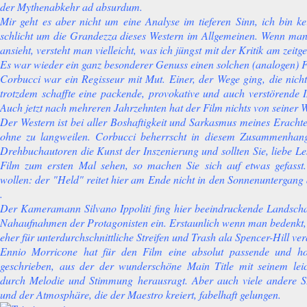
der Mythenabkehr ad absurdum.
Mir geht es aber nicht um eine Analyse im tieferen Sinn, ich bin ke
schlicht um die Grandezza dieses Western im Allgemeinen. Wenn man 
ansieht, versteht man vielleicht, was ich jüngst mit der Kritik am zeit
Es war wieder ein ganz besonderer Genuss einen solchen (analogen) F
Corbucci war ein Regisseur mit Mut. Einer, der Wege ging, die nic
trotzdem schaffte eine packende, provokative und auch verstörende I
Auch jetzt nach mehreren Jahrzehnten hat der Film nichts von seiner 
Der Western ist bei aller Boshaftigkeit und Sarkasmus meines Erachtens
ohne zu langweilen. Corbucci beherrscht in diesem Zusammenhan
Drehbuchautoren die Kunst der Inszenierung und sollten Sie, liebe L
Film zum ersten Mal sehen, so machen Sie sich auf etwas gefasst.
wollen: der "Held" reitet hier am Ende nicht in den Sonnenuntergang
.
Der Kameramann Silvano Ippoliti fing hier beeindruckende Landschaf
Nahaufnahmen der Protagonisten ein. Erstaunlich wenn man bedenkt, d
eher für unterdurchschnittliche Streifen und Trash ala Spencer-Hill ver
Ennio Morricone hat für den Film eine absolut passende und ho
geschrieben, aus der der wunderschöne Main Title mit seinem lei
durch Melodie und Stimmung herausragt. Aber auch viele andere 
und der Atmosphäre, die der Maestro kreiert, fabelhaft gelungen.