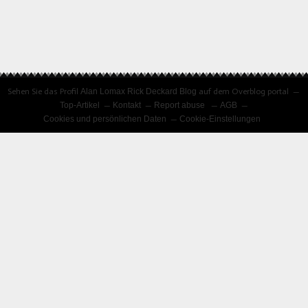
Sehen Sie das Profil
Alan Lomax Rick Deckard Blog
auf dem Overblog portal
Top-Artikel
Kontakt
Report abuse
AGB
Cookies und persönlichen Daten
Cookie-Einstellungen