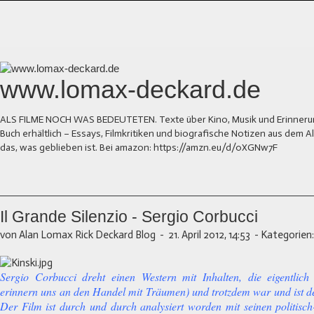
www.lomax-deckard.de
ALS FILME NOCH WAS BEDEUTETEN. Texte über Kino, Musik und Erinnerung.
Buch erhältlich – Essays, Filmkritiken und biografische Notizen aus dem
das, was geblieben ist. Bei amazon: https://amzn.eu/d/0XGNw7F
Il Grande Silenzio - Sergio Corbucci
von Alan Lomax Rick Deckard Blog
-
21. April 2012, 14:53
-
Kategorien:
Sergio Corbucci dreht einen Western mit Inhalten, die eigentlich
erinnern uns an den Handel mit Träumen) und trotzdem war und ist de
Der Film ist durch und durch analysiert worden mit seinen politisch