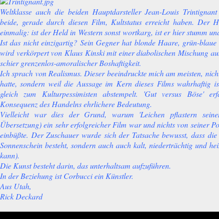
Weltklasse auch die beiden Hauptdarsteller Jean-Louis Trintignan
beide, gerade durch diesen Film, Kultstatus erreicht haben. Der 
einmalig: ist der Held in Western sonst wortkarg, ist er hier stumm un
Ist das nicht einzigartig? Sein Gegner hat blonde Haare, grün-blaue
wird verkörpert von Klaus Kinski mit einer diabolischen Mischung 
schier grenzenlos-amoralischer Boshaftigkeit.
Ich sprach von Realismus. Dieser beeindruckte mich am meisten, nich
hatte, sondern weil die Aussage im Kern dieses Films wahrhaftig 
gleich zum Kulturpessimisten abstempelt. 'Gut versus Böse' er
Konsequenz des Handelns ehrlichere Bedeutung.
Vielleicht war dies der Grund, warum 'Leichen pflastern sein
Übersetzung) ein sehr erfolgreicher Film war und nichts von seiner Po
einbüßte. Der Zuschauer wurde sich der Tatsache bewusst, dass die W
Sonnenschein besteht, sondern auch auch kalt, niederträchtig und heim
kann).
Die Kunst besteht darin, das unterhaltsam aufzuführen.
In der Beziehung ist Corbucci ein Künstler.
Aus Utah,
Rick Deckard