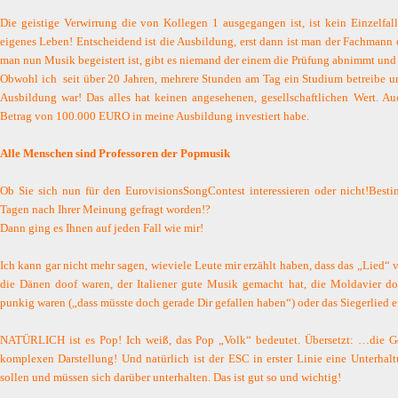
Die geistige Verwirrung die von Kollegen 1 ausgegangen ist, ist kein Einzelfal
eigenes Leben! Entscheidend ist die Ausbildung, erst dann ist man der Fachmann 
man nun Musik begeistert ist, gibt es niemand der einem die Prüfung abnimmt und e
Obwohl ich
seit über 20 Jahren, mehrere Stunden am Tag ein Studium betreibe u
Ausbildung war! Das alles hat keinen angesehenen, gesellschaftlichen Wert. Auc
Betrag von 100.000 EURO in meine Ausbildung investiert habe.
Alle Menschen sind Professoren der Popmusik
Ob Sie sich nun für den EurovisionsSongContest interessieren oder nicht!Besti
Tagen nach Ihrer Meinung gefragt worden!?
Dann ging es Ihnen auf jeden Fall wie mir!
Ich kann gar nicht mehr sagen, wieviele Leute mir erzählt haben, dass das „Lied“ v
die Dänen doof waren, der Italiener gute Musik gemacht hat, die Moldavier do
punkig waren („dass müsste doch gerade Dir gefallen haben“) oder das Siegerlied e
NATÜRLICH ist es Pop! Ich weiß, das Pop „Volk“ bedeutet. Übersetzt: …die Ge
komplexen Darstellung! Und natürlich ist der ESC in erster Linie eine Unterha
sollen und müssen sich darüber unterhalten. Das ist gut so und wichtig!