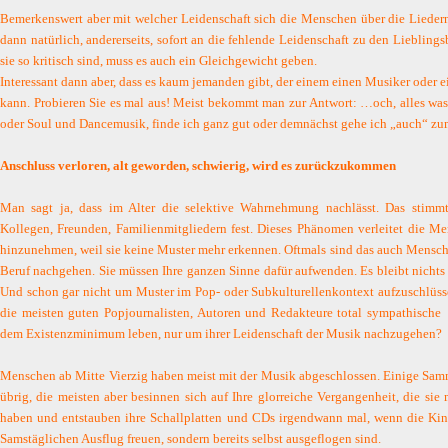
Bemerkenswert aber mit welcher Leidenschaft sich die Menschen über die Liedern
dann natürlich, andererseits, sofort an die fehlende Leidenschaft zu den Lieblin
sie so kritisch sind, muss es auch ein Gleichgewicht geben.
Interessant dann aber, dass es kaum jemanden gibt, der einem einen Musiker oder
kann. Probieren Sie es mal aus! Meist bekommt man zur Antwort: …och, alles was 
oder Soul und Dancemusik, finde ich ganz gut oder demnächst gehe ich „auch“ z
Anschluss verloren, alt geworden, schwierig, wird es zurückzukommen
Man sagt ja, dass im Alter die selektive Wahrnehmung nachlässt. Das stimmt!
Kollegen, Freunden, Familienmitgliedern fest. Dieses Phänomen verleitet die M
hinzunehmen, weil sie keine Muster mehr erkennen. Oftmals sind das auch Mensch
Beruf nachgehen. Sie müssen Ihre ganzen Sinne dafür aufwenden. Es bleibt nichts m
Und schon gar nicht um Muster im Pop- oder Subkulturellenkontext aufzuschlüs
die meisten guten Popjournalisten, Autoren und Redakteure total sympathische 
dem Existenzminimum leben, nur um ihrer Leidenschaft der Musik nachzugehen?
Menschen ab Mitte Vierzig haben meist mit der Musik abgeschlossen. Einige Sam
übrig, die meisten aber besinnen sich auf Ihre glorreiche Vergangenheit, die sie 
haben und entstauben ihre Schallplatten und CDs irgendwann mal, wenn die Kin
Samstäglichen Ausflug freuen, sondern bereits selbst ausgeflogen sind.