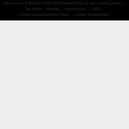
Sehen Sie das Profil
Alan Lomax Rick Deckard Blog
auf dem Overblog portal
Top-Artikel
Kontakt
Report abuse
AGB
Cookies und persönlichen Daten
Cookie-Einstellungen