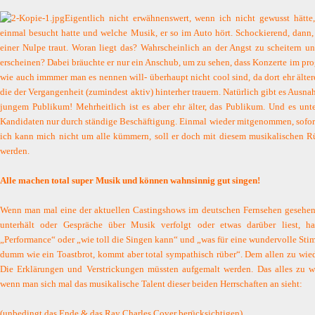
Eigentlich nicht erwähnenswert, wenn ich nicht gewusst hätte
einmal besucht hatte und welche Musik, er so im Auto hört. Schockierend, dann, 
einer Nulpe traut. Woran liegt das? Wahrscheinlich an der Angst zu scheitern 
erscheinen? Dabei bräuchte er nur ein Anschub, um zu sehen, dass Konzerte im prog
wie auch immmer man es nennen will- überhaupt nicht cool sind, da dort ehr älte
die der Vergangenheit (zumindest aktiv) hinterher trauern. Natürlich gibt es Au
jungem Publikum! Mehrheitlich ist es aber ehr älter, das Publikum. Und es un
Kandidaten nur durch ständige Beschäftigung. Einmal wieder mitgenommen, sofor
ich kann mich nicht um alle kümmern, soll er doch mit diesem musikalischen R
werden.
Alle machen total super Musik und können wahnsinnig gut singen!
Wenn man mal eine der aktuellen Castingshows im deutschen Fernsehen gesehen 
unterhält oder Gespräche über Musik verfolgt oder etwas darüber liest, h
„Performance“ oder „wie toll die Singen kann“ und „was für eine wundervolle Stimm
dumm wie ein Toastbrot, kommt aber total sympathisch rüber“. Dem allen zu wied
Die Erklärungen und Verstrickungen müssten aufgemalt werden. Das alles zu wi
wenn man sich mal das musikalische Talent dieser beiden Herrschaften an sieht:
(unbedingt das Ende & das Ray Charles Cover berücksichtigen)