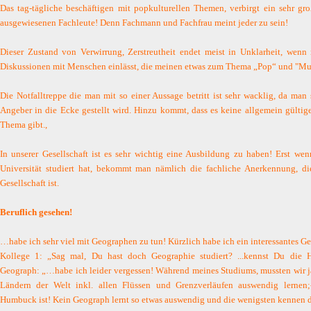
Das tag-tägliche beschäftigen mit popkulturellen Themen, verbirgt ein sehr gr
ausgewiesenen Fachleute! Denn Fachmann und Fachfrau meint jeder zu sein!
Dieser Zustand von Verwirrung, Zerstreutheit endet meist in Unklarheit, wenn
Diskussionen mit Menschen einlässt, die meinen etwas zum Thema „Pop“ und "Mu
Die Notfalltreppe die man mit so einer Aussage betritt ist sehr wacklig, da man 
Angeber in die Ecke gestellt wird. Hinzu kommt, dass es keine allgemein gültig
Thema gibt.,
In unserer Gesellschaft ist es sehr wichtig eine Ausbildung zu haben! Erst w
Universität studiert hat, bekommt man nämlich die fachliche Anerkennung, die
Gesellschaft ist.
Beruflich
gesehen!
…habe ich sehr viel mit Geographen zu tun! Kürzlich habe ich ein interessantes Ge
Kollege 1: „Sag mal, Du hast doch Geographie studiert? ...kennst Du die H
Geograph: „…habe ich leider vergessen! Während meines Studiums, mussten wir ja
Ländern der Welt inkl. allen Flüssen und Grenzverläufen auswendig lernen;-
Humbuck ist! Kein Geograph lernt so etwas auswendig und die wenigsten kennen 