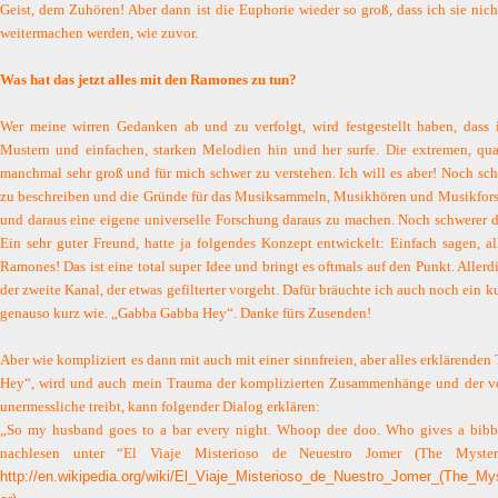
Geist, dem Zuhören! Aber dann ist die Euphorie wieder so groß, dass ich sie ni
weitermachen werden, wie zuvor.
Was hat das jetzt alles mit den Ramones zu tun?
Wer meine wirren Gedanken ab und zu verfolgt, wird festgestellt haben, dass 
Mustern und einfachen, starken Melodien hin und her surfe. Die extremen, qua
manchmal sehr groß und für mich schwer zu verstehen. Ich will es aber! Noch sc
zu beschreiben und die Gründe für das Musiksammeln, Musikhören und Musikfors
und daraus eine eigene universelle Forschung daraus zu machen. Noch schwerer di
Ein sehr guter Freund, hatte ja folgendes Konzept entwickelt: Einfach sagen, a
Ramones! Das ist eine total super Idee und bringt es oftmals auf den Punkt. Allerd
der zweite Kanal, der etwas gefilterter vorgeht. Dafür bräuchte ich auch noch ein 
genauso kurz wie. „Gabba Gabba Hey“. Danke fürs Zusenden!
Aber wie kompliziert es dann mit auch mit einer sinnfreien, aber alles erklärende
Hey“, wird und auch mein Trauma der komplizierten Zusammenhänge und der ver
unermessliche treibt, kann folgender Dialog erklären:
„
So my husband goes to a bar every night. Whoop dee doo. Who gives a bibb
nachlesen unter “El Viaje Misterioso de Neuestro Jomer (The Myste
http://en.wikipedia.org/wiki/El_Viaje_Misterioso_de_Nuestro_Jomer_(The_