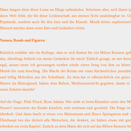
Dann fangen eben diese Leute an Dinge aufzuholen. Scheitern aber, weil ihnen (a
diese Welt fehlt, der für diese Leidenschaft, aus meiner Sicht unabdingbar ist. Un
Popmusik, sondern auch für den Jazz und die Klassik. Musik hören euphorisiert, 
Mensch möchte dann seine Idee und Gedanken teilen.
Namen, Bands und Figuren
Kürzlich erzählte mir ein Kollege, dass er sich Karten für ein Milow Konzert ge
das, allerdings behielt ich meine Gedanken für mich! Ehrlich gesagt, ist mir dies
egal, ausser wenn ich gezwungen werden würde einen Song von ihm zu hören.
Musik bis zum Anschlag. Die Macht der Reime mit einer fürchterlichen pennäle
und billig Melodien aus der Schublade. Zu dem hat er offensichtlich ein gute
Herren im Hintergrund, haben dem Buben, Medienunterricht gegeben, damit er 
seine Zuhörer dasteht!
Auf die Frage: Pink Floyd, Ryan Adams. Wie sieht es beim Klassiker unter den Mu
Stones? antwortete der Knabe kürzlich, sehr strebsam und geschult: Die Frage is
überholt. Und dann faselt er etwas von Mainstream und Bruce Springsteen und v
Überhaupt tun das derzeit alle Menschen, die denken, sie hätten etwas mit gu
erfordert ein extra Kapitel. Zurück zu dem Mann der sich auf das Milow Konzert fre