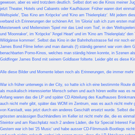
gewesen, aber es wird trotzdem deutlich. Selbst dort wo die Kinos meiner Ju
jetzt Theater, Hotels und Cabarets oder Kaufhäuser. Früher waren dort einmal d
Weltspiele', 'Das Kino am Kröpcke' und 'Kino am Thielenplatz'. Mit jedem diese
verband ich Erinnerungen der schönen Art. Im 'Gloria' sah ich zum ersten mal
Meisterwerk und Meilenstein 'Spiel mir das Lied vom Tod', in den 'Weltspiele
und 'Moonraker', im 'Kröpcke' 'Angel Heart' und im 'Kino am Thielenplatz' den 
Wildgänse kommen'. Selbst das Kino in der Bahnhofsstrasse fiel mir noch ein
James Bond Filme liefen und man damals (!) ständig genervt war vom dem 
benachbarten Porno-Kinos, welches man ständig hören konnte, in Szenen als
Goldfinger James Bond mit seinem Goldlaser folterte. Leider gibt es diese Ki
Alle diese Bilder und Momente leben noch als Erinnerungen, die immer mehr 
War ich früher unterwegs in der City, so hatte ich ich eine bestimmte Route d
als musikalisch interessierter Mensch sehen und auch hören wollte was es 
Anfang waren das die LP und später CD Abteilung des Kaufhauses Brinkmann
auch nicht mehr gibt, später das WOM im Zentrum, was es auch nicht mehr gi
von Karstadt, was jetzt durch ein anderes Geschäft ersetzt wurde. Selbst di
grössten ansässigen Buchhändlers im Keller ist nicht mehr die, die es einm
Steintor und am Raschplatz noch 2 andere Läden, die für Special Interest F
Gestern war ich bei '25 Music' und habe ausser CD-Filmmusik-Bootlegs nicht