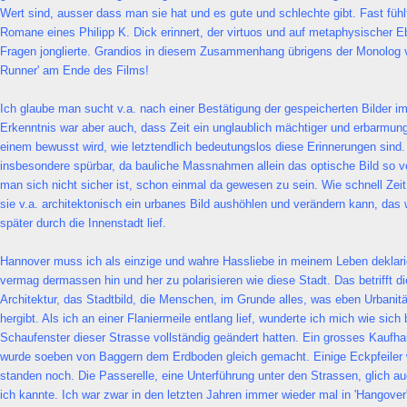
Wert sind, ausser dass man sie hat und es gute und schlechte gibt. Fast fühl
Romane eines Philipp K. Dick erinnert, der virtuos und auf metaphysischer 
Fragen jonglierte. Grandios in diesem Zusammenhang übrigens der Monolog v
Runner' am Ende des Films!
Ich glaube man sucht v.a. nach einer Bestätigung der gespeicherten Bilder 
Erkenntnis war aber auch, dass Zeit ein unglaublich mächtiger und erbarmung
einem bewusst wird, wie letztendlich bedeutungslos diese Erinnerungen sind. 
insbesondere spürbar, da bauliche Massnahmen allein das optische Bild so 
man sich nicht sicher ist, schon einmal da gewesen zu sein. Wie schnell Zei
sie v.a. architektonisch ein urbanes Bild aushöhlen und verändern kann, das 
später durch die Innenstadt lief.
Hannover muss ich als einzige und wahre Hassliebe in meinem Leben deklari
vermag dermassen hin und her zu polarisieren wie diese Stadt. Das betrifft d
Architektur, das Stadtbild, die Menschen, im Grunde alles, was eben Urbanit
hergibt. Als ich an einer Flaniermeile entlang lief, wunderte ich mich wie sich
Schaufenster dieser Strasse vollständig geändert hatten. Ein grosses Kaufh
wurde soeben von Baggern dem Erdboden gleich gemacht. Einige Eckpfeiler 
standen noch. Die Passerelle, eine Unterführung unter den Strassen, glich 
ich kannte. Ich war zwar in den letzten Jahren immer wieder mal in 'Hangover'