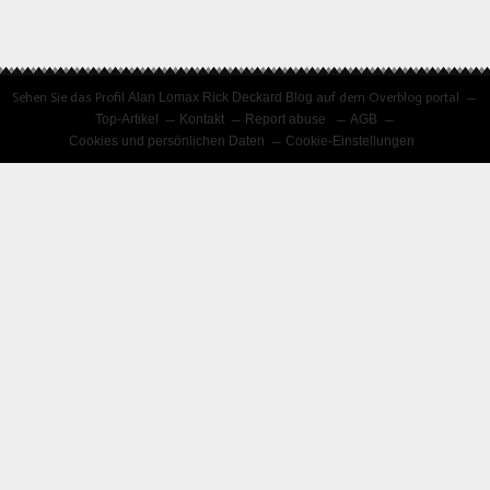
Sehen Sie das Profil
Alan Lomax Rick Deckard Blog
auf dem Overblog portal
Top-Artikel
Kontakt
Report abuse
AGB
Cookies und persönlichen Daten
Cookie-Einstellungen