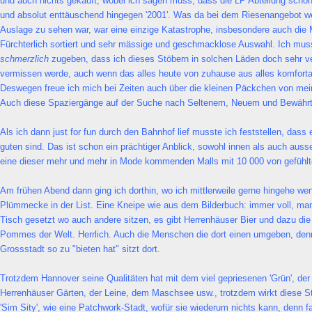
und auch nichts gekauft, wobei ich sagen muss, dass die LP Abteilung schon s
und absolut enttäuschend hingegen '2001'. Was da bei dem Riesenangebot we
Auslage zu sehen war, war eine einzige Katastrophe, insbesondere auch die 
Fürchterlich sortiert und sehr mässige und geschmacklose Auswahl. Ich muss 
schmerzlich
zugeben, dass ich dieses Stöbern in solchen Läden doch sehr v
vermissen werde, auch wenn das alles heute von zuhause aus alles komfortab
Deswegen freue ich mich bei Zeiten auch über die kleinen Päckchen von mei
Auch diese Spaziergänge auf der Suche nach Seltenem, Neuem und Bewährt
Als ich dann just for fun durch den Bahnhof lief musste ich feststellen, das
guten sind. Das ist schon ein prächtiger Anblick, sowohl innen als auch aus
eine dieser mehr und mehr in Mode kommenden Malls mit 10 000 von gefühl
Am frühen Abend dann ging ich dorthin, wo ich mittlerweile gerne hingehe wenn
Plümmecke in der List. Eine Kneipe wie aus dem Bilderbuch: immer voll, man
Tisch gesetzt wo auch andere sitzen, es gibt Herrenhäuser Bier und dazu die
Pommes der Welt. Herrlich. Auch die Menschen die dort einen umgeben, denn
Grossstadt so zu "bieten hat" sitzt dort.
Trotzdem Hannover seine Qualitäten hat mit dem viel gepriesenen 'Grün', der 
Herrenhäuser Gärten, der Leine, dem Maschsee usw., trotzdem wirkt diese S
'Sim Sity', wie eine Patchwork-Stadt, wofür sie wiederum nichts kann, denn f