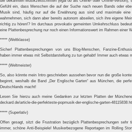
die bekannten Musikzeitschriften (egal ob als Online- oder Offline-Version),
Gefühl ein, dass Menschen die auf der Suche nach neuen Bands oder eben 
Musik sind, häufig nur auf die Erwähnung aus sind und maximale eine
wahrnehmen, sich dann aber bereits autonom abseilen, sich ihre eigene Mein
richtig zu hören!? Im durchaus provokativ gemeinten Umkehrschluss bedeute
eine Plattenbesprechung nur noch einen Informationswert im Rahmen einer W
***** (Weltklasse)
Sicher! Plattenbesprechungen von uns Blog-Menschen, Fanzine-Enthusia
haben immer etwas mit Selbstdarstellung zu tun gehabt! Immer auch etwas m
***** (Weltmeister)
So, also könnte mein Intro geschrieben aussehen bevor nun die große kon
beginnt, weshalb die Band „Der Englische Garten“ aus München, die perf
Deutschlands macht!
Lesen Sie hierzu auch meine Gedanken zur letzten Platten der Münche
deckard.de/article-die-perfekteste-popmusik-der-englische-garten-48115838.h
***** (Superlativ)
Offen gesagt, sitzt die Frustration bezüglich Plattenbesprechungen sehr ti
immer, schöne Anti-Beispiele! Musikerbezogene Reportagen im Rolling Stone