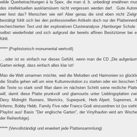
wilde Querbetrachtungen á la Spex, die man d. b. unbedingt erwähnen mus
des intellektuellen ausklamüsern nicht vergessen werden darf.
Gute Autore
wer liest das? Menschen wie wir! Aber genau die sind eben nicht Zielgr
bestätigt fühlt sich bei den professionellen Artikeln doch nur der Plattenne
recherchierten Text und der explorativen Clusteranalyse „Hamburger Schule
selbst wiederfindet und sich aufgrund der bereits affinen Besitztümer bei 
fühlt.
***** (Pophistorisch monumental wertvoll)
….oder ist es einfach nur dieses Gefühl, wenn man die CD „Die aufgeräu
Garten einlegt, dass einfach alles klar ist!
Man die Welt umarmen möchte, weil die Melodien und Harmonien so glückl
die Straße gehen will um eine Kulturrevolution zu starten oder ein bisschen St
die Texte so stark sind! Man dann im nächsten Schritt seine restliche Pla
will, damit diese Platte prunkvoll und glamourös unter Lieblingsplatten z
Dexy Midnight Runners, Merricks, Superpunk, Herb Alpert, Supremes, 
Inferno, Bobby Hebb, Family Five oder Franco Godi einzuordnen ist (so sieh
Playlist aus! Basis "Der englische Garten", der Vinylhaufen wird am Wochend
der Reihenfolge).
***** (Vervollständigt und erweitert jede Plattensammlung)