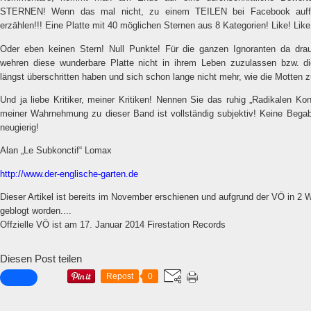
STERNEN! Wenn das mal nicht, zu einem TEILEN bei Facebook auff
erzählen!!! Eine Platte mit 40 möglichen Sternen aus 8 Kategorien! Like! Like
Oder eben keinen Stern! Null Punkte! Für die ganzen Ignoranten da drau
wehren diese wunderbare Platte nicht in ihrem Leben zuzulassen bzw. d
längst überschritten haben und sich schon lange nicht mehr, wie die Motten z
Und ja liebe Kritiker, meiner Kritiken! Nennen Sie das ruhig „Radikalen Ko
meiner Wahrnehmung zu dieser Band ist vollständig subjektiv! Keine Begabu
neugierig!
Alan „Le Subkonctif“ Lomax
http://www.der-englische-garten.de
Dieser Artikel ist bereits im November erschienen und aufgrund der VÖ in 2
geblogt worden....
Offzielle VÖ ist am 17. Januar 2014 Firestation Records
Diesen Post teilen
Repost
0