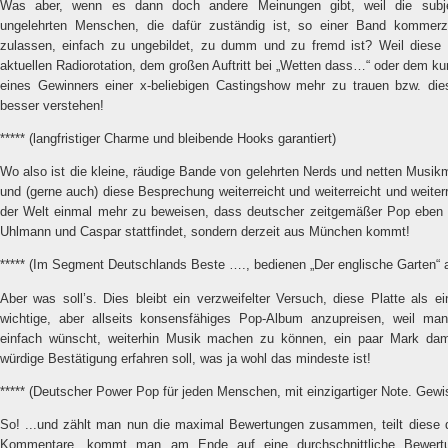
Was aber, wenn es dann doch andere Meinungen gibt, weil die subj
ungelehrten Menschen, die dafür zuständig ist, so einer Band kommer
zulassen, einfach zu ungebildet, zu dumm und zu fremd ist? Weil dies
aktuellen Radiorotation, dem großen Auftritt bei „Wetten dass…“ oder dem kur
eines Gewinners einer x-beliebigen Castingshow mehr zu trauen bzw. di
besser verstehen!
***** (langfristiger Charme und bleibende Hooks garantiert)
Wo also ist die kleine, räudige Bande von gelehrten Nerds und netten Musik
und (gerne auch) diese Besprechung weiterreicht und weiterreicht und weiterr
der Welt einmal mehr zu beweisen, dass deutscher zeitgemäßer Pop eben 
Uhlmann und Caspar stattfindet, sondern derzeit aus München kommt!
***** (Im Segment Deutschlands Beste …., bedienen „Der englische Garten“ al
Aber was soll’s. Dies bleibt ein verzweifelter Versuch, diese Platte als ei
wichtige, aber allseits konsensfähiges Pop-Album anzupreisen, weil ma
einfach wünscht, weiterhin Musik machen zu können, ein paar Mark dam
würdige Bestätigung erfahren soll, was ja wohl das mindeste ist!
***** (Deutscher Power Pop für jeden Menschen, mit einzigartiger Note. Gewiss
So! ...und zählt man nun die maximal Bewertungen zusammen, teilt diese d
Kommentare, kommt man am Ende auf eine durchschnittliche Bewertu