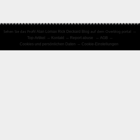
Sehen Sie das Profil
Alan Lomax Rick Deckard Blog
auf dem Overblog portal
Top-Artikel
Kontakt
Report abuse
AGB
Cookies und persönlichen Daten
Cookie-Einstellungen