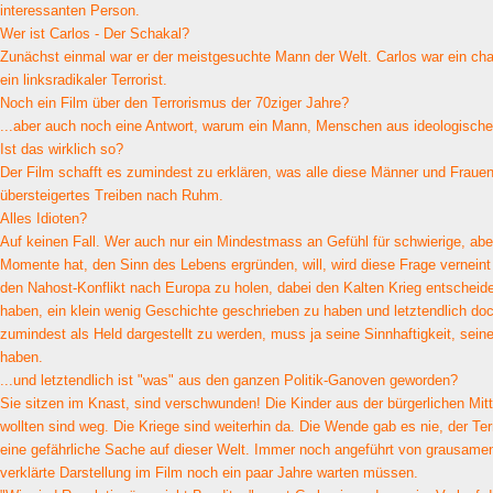
interessanten Person.
Wer ist Carlos - Der Schakal?
Zunächst einmal war er der meistgesuchte Mann der Welt. Carlos war ein ch
ein linksradikaler Terrorist.
Noch ein Film über den Terrorismus der 70ziger Jahre?
...aber auch noch eine Antwort, warum ein Mann, Menschen aus ideologische
Ist das wirklich so?
Der Film schafft es zumindest zu erklären, was alle diese Männer und Frauen 
übersteigertes Treiben nach Ruhm.
Alles Idioten?
Auf keinen Fall. Wer auch nur ein Mindestmass an Gefühl für schwierige, ab
Momente hat, den Sinn des Lebens ergründen, will, wird diese Frage verneint
den Nahost-Konflikt nach Europa zu holen, dabei den Kalten Krieg entscheide
haben, ein klein wenig Geschichte geschrieben zu haben und letztendlich doch
zumindest als Held dargestellt zu werden, muss ja seine Sinnhaftigkeit, seine
haben.
...und letztendlich ist "was" aus den ganzen Politik-Ganoven geworden?
Sie sitzen im Knast, sind verschwunden! Die Kinder aus der bürgerlichen Mit
wollten sind weg. Die Kriege sind weiterhin da. Die Wende gab es nie, der Te
eine gefährliche Sache auf dieser Welt. Immer noch angeführt von grausamen 
verklärte Darstellung im Film noch ein paar Jahre warten müssen.