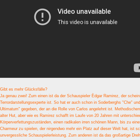
Gibt es mehr Glücksfälle?
Ja genau zwei! Zum einen ist da der Schauspieler Èdgar Ramirez, der schein
Terrordarstellungsexperte ist. So hat er auch schon in Soderberghs "Che" un
Ultimatum" gegeben, der an die Rolle von Carlos angelehnt ist. Methodischen
alter Hut, aber wie es Ramirez schafft im Laufe von 20 Jahren mit unterschie
Körperverfettungszuständen, einen radikalen irren schönen Mann, bis zu eine
Charmeur zu spielen, der nirgendwo mehr ein Platz auf dieser Welt hat, ist sc
unvergessliche Schauspielerleistung. Zum anderen ist da das großartige Dr