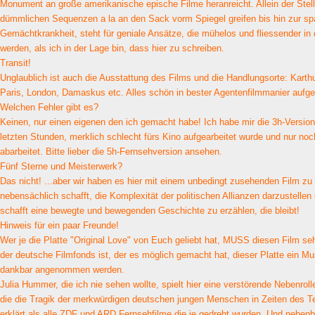
Monument an große amerikanische epische Filme heranreicht. Allein der Stel
dümmlichen Sequenzen a la an den Sack vorm Spiegel greifen bis hin zur sp
Gemächtkrankheit, steht für geniale Ansätze, die mühelos und fliessender in 
werden, als ich in der Lage bin, dass hier zu schreiben.
Transit!
Unglaublich ist auch die Ausstattung des Films und die Handlungsorte: Karth
Paris, London, Damaskus etc. Alles schön in bester Agentenfilmmanier aufgea
Welchen Fehler gibt es?
Keinen, nur einen eigenen den ich gemacht habe! Ich habe mir die 3h-Version
letzten Stunden, merklich schlecht fürs Kino aufgearbeitet wurde und nur no
abarbeitet. Bitte lieber die 5h-Fernsehversion ansehen.
Fünf Sterne und Meisterwerk?
Das nicht! ...aber wir haben es hier mit einem unbedingt zusehenden Film zu 
nebensächlich schafft, die Komplexität der politischen Allianzen darzustellen
schafft eine bewegte und bewegenden Geschichte zu erzählen, die bleibt!
Hinweis für ein paar Freunde!
Wer je die Platte "Original Love" von Euch geliebt hat, MUSS diesen Film s
der deutsche Filmfonds ist, der es möglich gemacht hat, dieser Platte ein 
dankbar angenommen werden.
Julia Hummer, die ich nie sehen wollte, spielt hier eine verstörende Nebenrol
die die Tragik der merkwürdigen deutschen jungen Menschen in Zeiten des Ter
erklärt als alle ZDF und ARD Fernsehfilme die je gedreht wurden. Und nebenbei