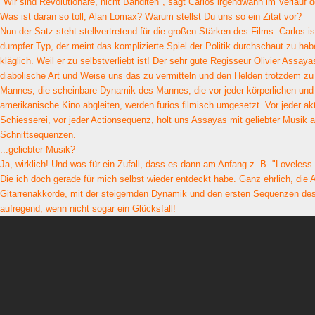
"Wir sind Revolutionäre, nicht Banditen", sagt Carlos irgendwann im Verlauf 
Was ist daran so toll, Alan Lomax? Warum stellst Du uns so ein Zitat vor?
Nun der Satz steht stellvertretend für die großen Stärken des Films. Carlos ist
dumpfer Typ, der meint das komplizierte Spiel der Politik durchschaut zu habe
kläglich. Weil er zu selbstverliebt ist! Der sehr gute Regisseur Olivier Assaya
diabolische Art und Weise uns das zu vermitteln und den Helden trotzdem z
Mannes, die scheinbare Dynamik des Mannes, die vor jeder körperlichen und p
amerikanische Kino abgleiten, werden furios filmisch umgesetzt. Vor jeder ak
Schiesserei, vor jeder Actionsequenz, holt uns Assayas mit geliebter Musik 
Schnittsequenzen.
...geliebter Musik?
Ja, wirklich! Und was für ein Zufall, dass es dann am Anfang z. B. "Loveless 
Die ich doch gerade für mich selbst wieder entdeckt habe. Ganz ehrlich, die 
Gitarrenakkorde, mit der steigernden Dynamik und den ersten Sequenzen des
aufregend, wenn nicht sogar ein Glücksfall!