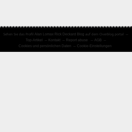
Sehen Sie das Profil
Alan Lomax Rick Deckard Blog
auf dem Overblog portal
Top-Artikel
Kontakt
Report abuse
AGB
Cookies und persönlichen Daten
Cookie-Einstellungen