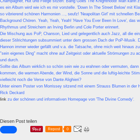
Champagner, Hut und Fliege sitzen: Bang Goes The Knighthood! Man kann z
es ein Album wird wie ich es mir vorstelle. 'Down In The Street Below' mit Kl
so vibrierend schönen Harmonien ..., seufz! 'Neapolitan Girl' mit schnellen Be
Background Chören. Yeah, Yeah, Yeah! 'Have You Ever Been In Love', das wi
Rhythmus und Streichern an Irving Berlin und Cole Porter erinnert.
Die Mischung aus PoP, Chanson, Lied und gelegentlich auch Jazz, all die ei
dieser Stilrichtungen subsummiert unter dem grossen Dach der PoP-Musik. Da
Hannon immer wieder gefällt und v.a. die Tatsache, ohne mich weit hinaus z
"sein eigenes Ding" macht ohne auf Zeitgeist oder aktuelle Strömungen zu ac
und durch.
Sollte das Album wirklich so schön sein wie zu erahnen oder vermuten, dan
kommen, die warmen Abende, der Wind, die Sonne und die luftig-leichte Sti
vielleicht noch die Verse von Dante Alighieri?
Unter einem Poster von Morrissey sitzend mit einem Strauss Blumen in der 
Rick Deckard
link
zu der schönen und informativen Homepage von 'The Divine Comedy'.
Diesen Post teilen
Repost
0