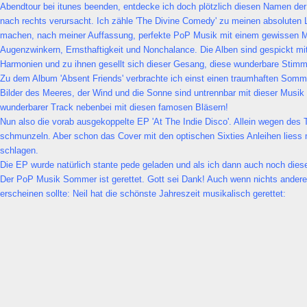
Abendtour bei itunes beenden, entdecke ich doch plötzlich diesen Namen der 
nach rechts verursacht. Ich zähle 'The Divine Comedy' zu meinen absoluten 
machen, nach meiner Auffassung, perfekte PoP Musik mit einem gewissen 
Augenzwinkern, Ernsthaftigkeit und Nonchalance. Die Alben sind gespickt mi
Harmonien und zu ihnen gesellt sich dieser Gesang, diese wunderbare Stim
Zu dem Album 'Absent Friends' verbrachte ich einst einen traumhaften Somm
Bilder des Meeres, der Wind und die Sonne sind untrennbar mit dieser Musik
wunderbarer Track nebenbei mit diesen famosen Bläsern!
Nun also die vorab ausgekoppelte EP 'At The Indie Disco'. Allein wegen des 
schmunzeln. Aber schon das Cover mit den optischen Sixties Anleihen liess 
schlagen.
Die EP wurde natürlich stante pede geladen und als ich dann auch noch dies
Der PoP Musik Sommer ist gerettet. Gott sei Dank! Auch wenn nichts ande
erscheinen sollte: Neil hat die schönste Jahreszeit musikalisch gerettet: