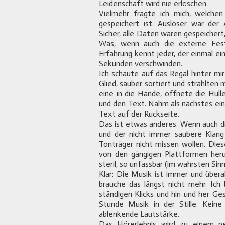
Leidenschaft wird nie erlöschen.
Vielmehr fragte ich mich, welch
gespeichert ist. Auslöser war de
Sicher, alle Daten waren gespeicher
Was, wenn auch die externe Festpl
Erfahrung kennt jeder, der einmal ei
Sekunden verschwinden.
Ich schaute auf das Regal hinter mir
Glied, sauber sortiert und strahlten
eine in die Hände, öffnete die Hüll
und den Text. Nahm als nächstes ein
Text auf der Rückseite.
Das ist etwas anderes. Wenn auch di
und der nicht immer saubere Klang 
Tonträger nicht missen wollen. Diese
von den gängigen Plattformen herun
steril, so unfassbar (im wahrsten Sin
Klar: Die Musik ist immer und überall
brauche das längst nicht mehr. Ich
ständigen Klicks und hin und her Ge
Stunde Musik in der Stille. Kein
ablenkende Lautstärke.
Das Hörerlebnis wird zu einem per