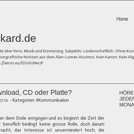
Home
kard.de
er Kino, Musik und Erinnerung. Subjektiv. Leidenschaftlich. Ohne Kons
und biografische Notizen aus dem Alan-Lomax-Kosmos. Kein Kanon. Kein Al
tps://amzn.eu/d/0XGNw7F
wnload, CD oder Platte?
HÖREN
JEDE
17:12
-
Kategorien:
#Kommunikation
MONA
cher dem Ende entgegen und es beginnt die Zeit der
r beruflich bedingt keine grosse Rolle, doch darum
cht, das Interesse ist unvermindert hoch, die