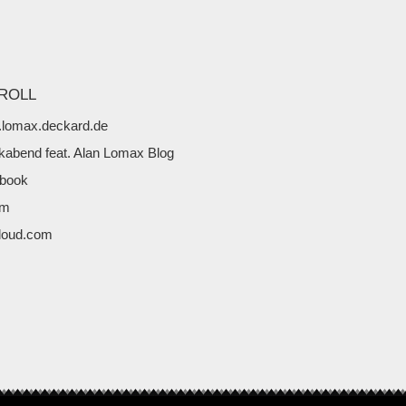
ROLL
lomax.deckard.de
kabend feat. Alan Lomax Blog
book
fm
loud.com