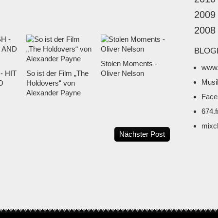
2009
2008
BLOG
Stolen Moments -
www.
- HIT
So ist der Film „The
Oliver Nelson
Musi
D
Holdovers“ von
Alexander Payne
Face
674.
mixc
Nächster Post