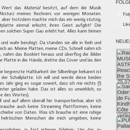
FOLG
en Wert das
Material
besitzt, auf dem die Musik
r Absturz meines Rechners vor wenigen Monaten.
Fol
t, aber trotzdem machte mich das ein wenig stutzig.
Lik
atte einmal erlischt, ihren Geist aufgibt? Die
nen solchen Super Gau erlebt hat. Alles kann binnen
NEUE
 und wahr beruhigt. Da standen sie alle in Reih und
 mich an: Meine Platten, meine CDs. Schnell nahm ich
e, nahm das Booklet heraus und überflog die Bilder
e Platte in die Hände, drehte das Cover und las den
e begrenzte Haltbarkeit der Silberlinge bekannt ist
der Schallplatte. Ich will und werde diese beiden
s Jahr ging es sogar soweit, dass ich mir nichts (!)
ter geladen habe. Das ist alles so unwirklich, so
ne des Wortes).
 und auf allem überall hin transportierbar, aber ich
 brauche auch keine Streaming Plattformen, keine
schiebe von Daten. Was ich brauche ist eine ruhige
e hektischen Menschen die mich umgeben, keine
sönlichen, ja fast intimen Erlebnis. Um das zu