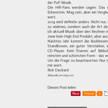
der PoP Musik.
Die Hifi-Fans werden sagen: Das w
Erkenntnis. Mag sein, aber ein Vergl
wert.
2014 wird definitiv anders. Nicht nur
zu widmen, sondern auch die Art des
ich aktuell Musik über den Rechner 
zwar kein High End Produkt, aber auc
Nächtes Jahr kommt die Rückbesinn
Standboxen, ein guter Verstärker, e
CD-Player. Kein Starren auf Bildsch
reinsten und schönsten Form - das wi
Um die Frage zu beantworten: Nur no
mir wert.
Rick Deckard
Bildquelle: pm-blog.com
Diesen Post teilen
Repost
0