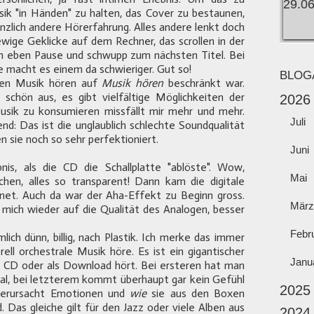
sik "in Händen" zu halten, das Cover zu bestaunen,
änzlich andere Hörerfahrung. Alles andere lenkt doch
ewige Geklicke auf dem Rechner, das scrollen in der
dann eben Pause und schwupp zum nächsten Titel. Bei
e macht es einem da schwieriger. Gut so!
BLOG
enen Musik hören auf
Musik hören
beschränkt war.
 schön aus, es gibt vielfältige Möglichkeiten der
2026
sik zu konsumieren missfällt mir mehr und mehr.
Juli
nd: Das ist die unglaublich schlechte Soundqualität
n sie noch so sehr perfektioniert.
Juni
is, als die CD die Schallplatte "ablöste". Wow,
Mai
uschen, alles so transparent! Dann kam die digitale
net. Auch da war der Aha-Effekt zu Beginn gross.
März
h mich wieder auf die Qualität des Analogen, besser
Febr
lich dünn, billig, nach Plastik. Ich merke das immer
ell orchestrale Musik höre. Es ist ein gigantischer
Janu
/ CD oder als Download hört. Bei ersteren hat man
aal, bei letzterem kommt überhaupt gar kein Gefühl
2025
 verursacht Emotionen und
wie
sie aus den Boxen
. Das gleiche gilt für den Jazz oder viele Alben aus
2024