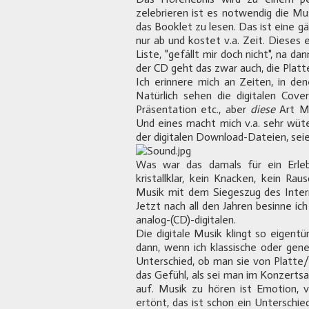
zelebrieren ist es notwendig die Mu
das Booklet zu lesen. Das ist eine g
nur ab und kostet v.a. Zeit. Dieses 
Liste, "gefällt mir doch nicht", na 
der CD geht das zwar auch, die Platt
Ich erinnere mich an Zeiten, in d
Natürlich sehen die digitalen Cover
Präsentation etc., aber
diese
Art Mu
Und eines macht mich v.a. sehr wüte
der digitalen Download-Dateien, seie
Was war das damals für ein Erlebn
kristallklar, kein Knacken, kein Ra
Musik mit dem Siegeszug des Inter
Jetzt nach all den Jahren besinne ic
analog-(CD)-digitalen.
Die digitale Musik klingt so eigentüm
dann, wenn ich klassische oder gener
Unterschied, ob man sie von Platte
das Gefühl, als sei man im Konzerts
auf. Musik zu hören ist Emotion,
ertönt, das ist schon ein Unterschied