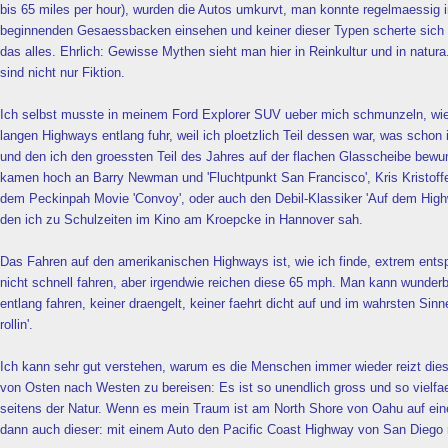
bis 65 miles per hour), wurden die Autos umkurvt, man konnte regelmaessig i
beginnenden Gesaessbacken einsehen und keiner dieser Typen scherte sich
das alles. Ehrlich: Gewisse Mythen sieht man hier in Reinkultur und in natura
sind nicht nur Fiktion.
Ich selbst musste in meinem Ford Explorer SUV ueber mich schmunzeln, wie 
langen Highways entlang fuhr, weil ich ploetzlich Teil dessen war, was scho
und den ich den groessten Teil des Jahres auf der flachen Glasscheibe bewu
kamen hoch an Barry Newman und 'Fluchtpunkt San Francisco', Kris Kristoff
dem Peckinpah Movie 'Convoy', oder auch den Debil-Klassiker 'Auf dem Highwa
den ich zu Schulzeiten im Kino am Kroepcke in Hannover sah.
Das Fahren auf den amerikanischen Highways ist, wie ich finde, extrem ent
nicht schnell fahren, aber irgendwie reichen diese 65 mph. Man kann wunder
entlang fahren, keiner draengelt, keiner faehrt dicht auf und im wahrsten Si
rollin'.
Ich kann sehr gut verstehen, warum es die Menschen immer wieder reizt die
von Osten nach Westen zu bereisen: Es ist so unendlich gross und so vielfa
seitens der Natur. Wenn es mein Traum ist am North Shore von Oahu auf ein
dann auch dieser: mit einem Auto den Pacific Coast Highway von San Diego 