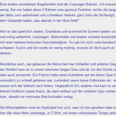
Eine andere wunderbare Begebenheit sind die 3-spurigen Bahnen. Ich musste
wenig. Bei uns haben diese 3 Bahnen eine gewisse Funktion: rechts die lan
der Mitte zum uerberholen und schnellerer Verkehr, ganz links die (Achtung!),
dem Gaspedal haben, was abends in der Hose fehlt!"
Hier ist das gaenzlich anders. Grandiose und actionreiche Szenen spielen sich
und mittig uerberholt, Lastwagen, Wohnmobile und andere schwere Automobile
mit einer halsbrecherischen Geschwindigkeit. So sah ich mich zwischendurch 
schweren Trucks und mir wurde ein wenig mulmig, musste ich doch auch an S
denken.
Wunderbar auch, wie gelassen die Menschen hier Unfaellen und anderen Ge
der Hinfahrt kam es zu einem kilometer langen Stau und als ich den Grund sa
aber auch amuesiert: Ein Polizist hatte einen Autofahrer auf der linken Spur (!
vermutlich zu schnell gefahren war, zumindest waren keine Kollisionen etc.
staute sich der Verkehr nach hinten. Unglaublich! Ein anderes mal kam es 
kleinen Kollision zweier Autos, die dann einfach auf der mittleren Spur stehen b
kam, obwohl nur minimaler Blechschaden vorlag.
Die Motorradfahrer sind ein Spektakel fuer sich, was ich hier gesehen habe 
fast alle ohne Helm unterwegs, in T-Shirt, mit einem unfassbaren Tempo (erl