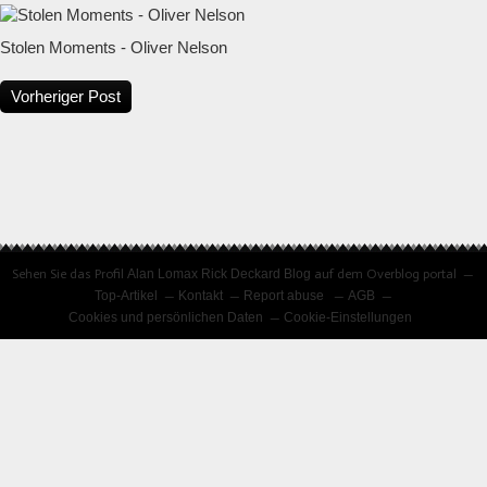
Stolen Moments - Oliver Nelson
Vorheriger Post
Sehen Sie das Profil
Alan Lomax Rick Deckard Blog
auf dem Overblog portal
Top-Artikel
Kontakt
Report abuse
AGB
Cookies und persönlichen Daten
Cookie-Einstellungen