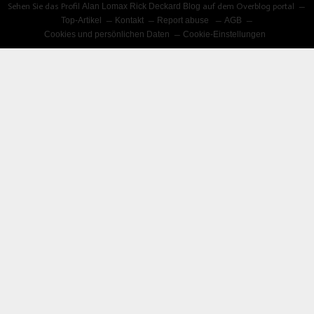
Sehen Sie das Profil
Alan Lomax Rick Deckard Blog
auf dem Overblog portal
Top-Artikel
Kontakt
Report abuse
AGB
Cookies und persönlichen Daten
Cookie-Einstellungen