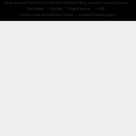
Sehen Sie das Profil
Alan Lomax Rick Deckard Blog
auf dem Overblog portal
Top-Artikel
Kontakt
Report abuse
AGB
Cookies und persönlichen Daten
Cookie-Einstellungen