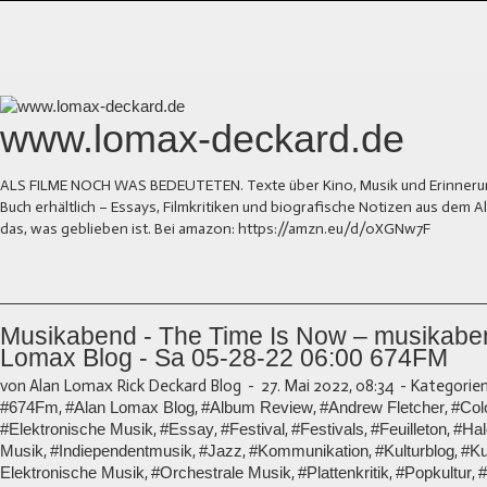
www.lomax-deckard.de
ALS FILME NOCH WAS BEDEUTETEN. Texte über Kino, Musik und Erinnerung.
Buch erhältlich – Essays, Filmkritiken und biografische Notizen aus dem
das, was geblieben ist. Bei amazon: https://amzn.eu/d/0XGNw7F
Musikabend - The Time Is Now – musikaben
Lomax Blog - Sa 05-28-22 06:00 674FM
von Alan Lomax Rick Deckard Blog
-
27. Mai 2022, 08:34
-
Kategorien
#674Fm
,
#Alan Lomax Blog
,
#Album Review
,
#Andrew Fletcher
,
#Col
#Elektronische Musik
,
#Essay
,
#Festival
,
#Festivals
,
#Feuilleton
,
#Hal
Musik
,
#Indiependentmusik
,
#Jazz
,
#Kommunikation
,
#Kulturblog
,
#Ku
Elektronische Musik
,
#Orchestrale Musik
,
#Plattenkritik
,
#Popkultur
,