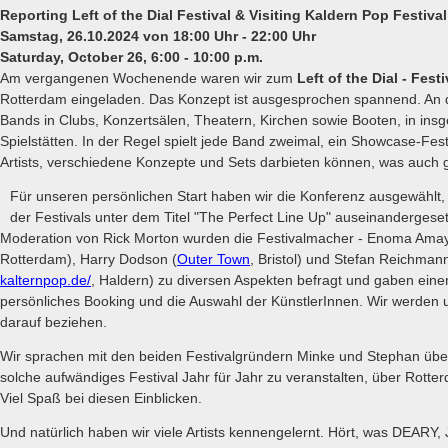
Reporting Left of the Dial Festival & Visiting Kaldern Pop Festival
Samstag, 26.10.2024 von 18:00 Uhr - 22:00 Uhr
Saturday, October 26, 6:00 - 10:00 p.m.
Am vergangenen Wochenende waren wir zum
Left of the Dial - Festi
Rotterdam eingeladen. Das Konzept ist ausgesprochen spannend. An d
Bands in Clubs, Konzertsälen, Theatern, Kirchen sowie Booten, in in
Spielstätten. In der Regel spielt jede Band zweimal, ein Showcase-Festi
Artists, verschiedene Konzepte und Sets darbieten können, was auch 
Für unseren persönlichen Start haben wir die Konferenz ausgewählt, 
der Festivals unter dem Titel "The Perfect Line Up" auseinandergeset
Moderation von Rick Morton wurden die Festivalmacher - Enoma Amay
Rotterdam), Harry Dodson (
Outer Town
, Bristol) und Stefan Reichmann
kalternpop.de/
, Haldern) zu diversen Aspekten befragt und gaben einen 
persönliches Booking und die Auswahl der KünstlerInnen. Wir werden 
darauf beziehen.
Wir sprachen mit den beiden Festivalgründern Minke und Stephan über
solche aufwändiges Festival Jahr für Jahr zu veranstalten, über Rott
Viel Spaß bei diesen Einblicken.
Und natürlich haben wir viele Artists kennengelernt. Hört, was DEARY,