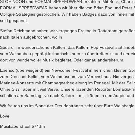
SLOE NOON und FORMAL SPPEEDWEAR erzählen. Mit Beck, Charlie
FORMAL SPPEEDWEAR haben wir über die von Brian Eno und Peter Sc
Oblique Strategies gesprochen. Wir haben Badges dazu von ihnen mit
seid gespannt.
Stefan Reichmann haben wir vergangen Freitag in Rotterdam getroffen,
nach Italien aufgebrochen, wo in
Südtirol im wunderschönen Kaltern das Kaltern Pop Festival stattfindet.
vom Weinanbau geprägt kulinarisch kaum zu übertreffen ist und der ei
dort von wundervoller Musik begleitet. Oder genau andersherum.
Ebenso (überwiegend) ein Newcomer Festival in herrlichen kleinen Sp
zum Drescher Keller, vom Weinmuseum zum Vereinshaus. Nie vergesse 
Matinee-Konzerte mit Champagnerbegleitung im Penegal. Mit der Seil
Ohne Sissi, aber mit viel Verve. Unsere rasenden Reporter Lomax&Prin
schalten am Samstag live nach Kaltern – mit Tränen in den Augen und
Wir freuen uns im Sinne der Freudentränen sehr über Eure Weinbeglei
Love,
Musikabend auf 674.fm