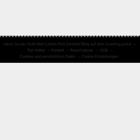
Sehen Sie das Profil
Alan Lomax Rick Deckard Blog
auf dem Overblog portal
Top-Artikel
Kontakt
Report abuse
AGB
Cookies und persönlichen Daten
Cookie-Einstellungen