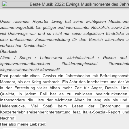
Unser rasender Reporter Ewing hat seine wichtigsten Musikmo
zusammengestellt. Ein gültiger und interessanter Rückblich, sowie Z
viel Unterwegs war und so nicht nur seine subjektiven Eindrücke 
eine umfassende Zusammenstellung für den Bereich alternative 
verfasst hat. Danke dafür...
Überblick
Alben / Songs / Lebenswerk: #kristofschreuf / Reisen und K
#primaverasoundbarcelona #haldernpopfestival #francoba
#leguesswhouetrecht #fovosaalif
Post pandemic vibes. Gewiss ein Jahresbeginn mit Befreiungsansät
Moment, bis der Krieg ausbrach. Ein Jahr des Innehaltens und der Vor
in der Entstehung vieler Alben mehr Zeit für Angst, Details, Unsi
Qualität, in jedem Fall hat es zu zahllosen beeindruckenden 
Insbesondere die Liste der wichtigen Alben ist lang wie nie und
Heldenstücke. Viel Spaß beim Lesen der Einordnung un
Konzerterlebnisreisenberichterstattung feat. Italia-Spezial-Report u
Nachruf.
Hier also meine Liebsten: