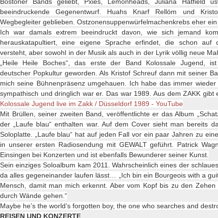
Bostoner Bands geliebt, Pxies, Lemonheads, Juliana Hatfield 
beeindruckende Gegenentwurf. Huahs Knarf Rellöm und Kristo
Wegbegleiter geblieben. Ostzonensuppenwürfelmachenkrebs eher ein
Ich war damals extrem beeindruckt davon, wie sich jemand komp
herauskatapultiert, eine eigene Sprache erfindet, die schon au
versteht, aber sowohl in der Musik als auch in der Lyrik völlig neue M
„Heile Heile Boches“, das erste der Band Kolossale Jugend, ist
deutscher Popkultur geworden. Als Kristof Schreuf dann mit seiner Ba
mich seine Bühnenpräsenz umgehauen. Ich habe das immer wieder er
sympathisch und dringlich war er. Das war 1989. Aus dem ZAKK gibt e
Kolossale Jugend live im Zakk / Düsseldorf 1989 - YouTube
Mit Brüllen, seiner zweiten Band, veröffentlichte er das Album „Scha
der „Laufe blau“ enthalten war. Auf dem Cover sieht man bereits d
Soloplatte. „Laufe blau“ hat auf jeden Fall vor ein paar Jahren zu 
in unserer ersten Radiosendung mit GEWALT geführt. Patrick Wa
Einsingen bei Konzerten und ist ebenfalls Bewunderer seiner Kunst.
Sein einziges Soloalbum kam 2011. Wahrscheinlich eines der schlaues
da alles gegeneinander laufen lässt…
„Ich bin ein Bourgeois with a gui
Mensch, damit man mich erkennt. Aber vom Kopf bis zu den Zehen bin
durch Wände gehen.“
Maybe he’s the world’s forgotten boy, the one who searches and destr
REISEN UND KONZERTE