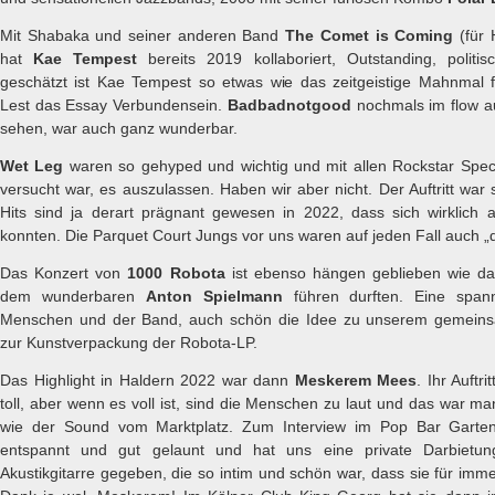
Mit Shabaka und seiner anderen Band
The Comet is Coming
(für 
hat
Kae Tempest
bereits 2019 kollaboriert, Outstanding, politisc
geschätzt ist Kae Tempest so etwas wie das zeitgeistige Mahnmal f
Lest das Essay Verbundensein.
Badbadnotgood
nochmals im flow a
sehen, war auch ganz wunderbar.
Wet Leg
waren so gehyped und wichtig und mit allen Rockstar Spec
versucht war, es auszulassen. Haben wir aber nicht. Der Auftritt war
Hits sind ja derart prägnant gewesen in 2022, dass sich wirklich a
konnten. Die Parquet Court Jungs vor uns waren auf jeden Fall auch „d
Das Konzert von
1000 Robota
ist ebenso hängen geblieben wie das
dem wunderbaren
Anton Spielmann
führen durften. Eine span
Menschen und der Band, auch schön die Idee zu unserem gemeins
zur Kunstverpackung der Robota-LP.
Das Highlight in Haldern 2022 war dann
Meskerem Mees
. Ihr Auftr
toll, aber wenn es voll ist, sind die Menschen zu laut und das war 
wie der Sound vom Marktplatz. Zum Interview im Pop Bar Gar
entspannt und gut gelaunt und hat uns eine private Darbietun
Akustikgitarre gegeben, die so intim und schön war, dass sie für imm