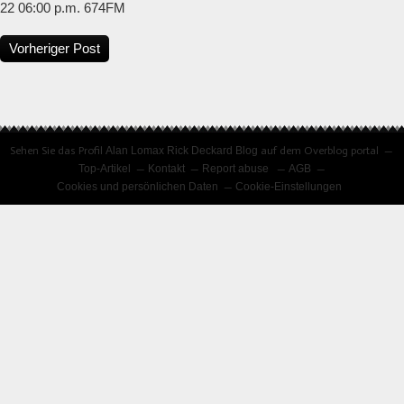
22 06:00 p.m. 674FM
Vorheriger Post
Sehen Sie das Profil
Alan Lomax Rick Deckard Blog
auf dem Overblog portal
Top-Artikel
Kontakt
Report abuse
AGB
Cookies und persönlichen Daten
Cookie-Einstellungen