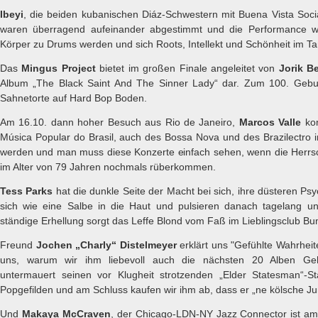
Ibeyi
, die beiden kubanischen Diáz-Schwestern mit Buena Vista Soc
waren überragend aufeinander abgestimmt und die Performance 
Körper zu Drums werden und sich Roots, Intellekt und Schönheit im Ta
Das
Mingus Project
bietet im großen Finale angeleitet von
Jorik B
Album „The Black Saint And The Sinner Lady“ dar. Zum 100. Gebu
Sahnetorte auf Hard Bop Boden.
Am 16.10. dann hoher Besuch aus Rio de Janeiro,
Marcos Valle
kom
Música Popular do Brasil, auch des Bossa Nova und des Brazilectro i
werden und man muss diese Konzerte einfach sehen, wenn die Herrs
im Alter von 79 Jahren nochmals rüberkommen.
Tess Parks
hat die dunkle Seite der Macht bei sich, ihre düsteren P
sich wie eine Salbe in die Haut und pulsieren danach tagelang unt
ständige Erhellung sorgt das Leffe Blond vom Faß im Lieblingsclub 
Freund
Jochen „Charly“ Distelmeyer
erklärt uns "Gefühlte Wahrheit
uns, warum wir ihm liebevoll auch die nächsten 20 Alben Ge
untermauert seinen vor Klugheit strotzenden „Elder Statesman“-S
Popgefilden und am Schluss kaufen wir ihm ab, dass er „ne kölsche Jun
Und
Makaya McCraven
, der Chicago-LDN-NY Jazz Connector ist am