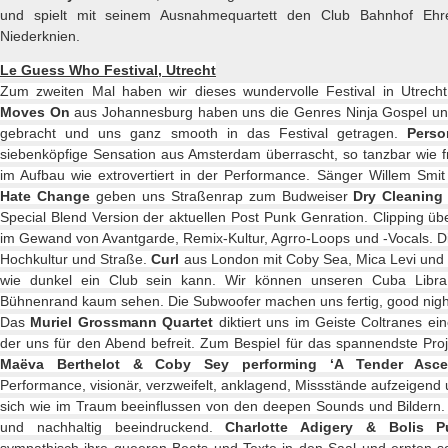
und spielt mit seinem Ausnahmequartett den Club Bahnhof Ehr
Niederknien.
Le Guess Who Festival, Utrecht
Zum zweiten Mal haben wir dieses wundervolle Festival in Utrech
Moves On
aus Johannesburg haben uns die Genres Ninja Gospel u
gebracht und uns ganz smooth in das Festival getragen.
Perso
siebenköpfige Sensation aus Amsterdam überrascht, so tanzbar wie frei
im Aufbau wie extrovertiert in der Performance. Sänger Willem Smit 
Hate Change
geben uns Straßenrap zum Budweiser
Dry Cleaning
Special Blend Version der aktuellen Post Punk Genration. Clipping ü
im Gewand von Avantgarde, Remix-Kultur, Agrro-Loops und -Vocals. D
Hochkultur und Straße.
Curl
aus London mit Coby Sea, Mica Levi und
wie dunkel ein Club sein kann. Wir können unseren Cuba Libra
Bühnenrand kaum sehen. Die Subwoofer machen uns fertig, good nigh
Das
Muriel Grossmann Quartet
diktiert uns im Geiste Coltranes eine
der uns für den Abend befreit. Zum Bespiel für das spannendste Pr
Maëva Berthelot & Coby Sey performing ‘A Tender Asc
Performance, visionär, verzweifelt, anklagend, Missstände aufzeigend 
sich wie im Traum beeinflussen von den deepen Sounds und Bildern
und nachhaltig beeindruckend.
Charlotte Adigery & Bolis P