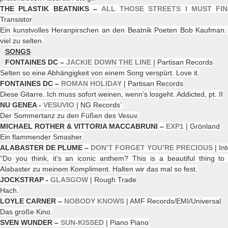
THE PLASTIK BEATNIKS –
ALL THOSE STREETS I MUST FI
Transistor
Ein kunstvolles Heranpirschen an den Beatnik Poeten Bob Kaufman. 
viel zu selten.
SONGS
FONTAINES DC –
JACKIE DOWN THE LINE
| Partisan Records
Selten so eine Abhängigkeit von einem Song verspürt. Love it.
FONTAINES DC –
ROMAN HOLIDAY
| Partisan Records
Diese Gitarre. Ich muss sofort weinen, wenn’s losgeht. Addicted, pt. II
NU GENEA -
VESUVIO
| NG Records´
Der Sommertanz zu den Füßen des Vesuv.
MICHAEL ROTHER & VITTORIA MACCABRUNI –
EXP1
| Grönland
Ein flammender Smasher.
ALABASTER DE PLUME –
DON’T FORGET YOU’RE PRECIOUS
| In
“Do you think, it’s an iconic anthem? This is a beautiful thing to
Alabaster zu meinem Kompliment. Halten wir das mal so fest.
JOCKSTRAP -
GLASGOW
| Rough Trade
Hach.
LOYLE CARNER –
NOBODY KNOWS
| AMF Records/EMI/Universal
Das große Kino.
SVEN WUNDER –
SUN-KISSED
| Piano Piano