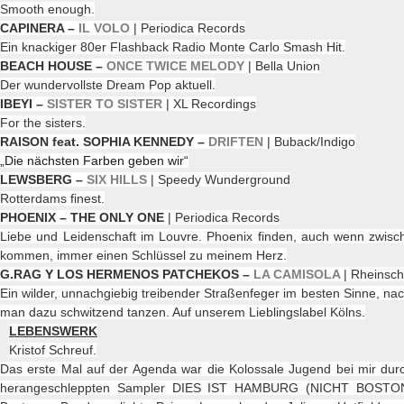
Smooth enough.
CAPINERA –
IL VOLO
| Periodica Records
Ein knackiger 80er Flashback Radio Monte Carlo Smash Hit.
BEACH HOUSE –
ONCE TWICE MELODY
| Bella Union
Der wundervollste Dream Pop aktuell.
IBEYI –
SISTER TO SISTER
| XL Recordings
For the sisters.
RAISON feat. SOPHIA KENNEDY –
DRIFTEN
| Buback/Indigo
„Die nächsten Farben geben wir“
LEWSBERG –
SIX HILLS
| Speedy Wunderground
Rotterdams finest.
PHOENIX – THE ONLY ONE
| Periodica Records
Liebe und Leidenschaft im Louvre. Phoenix finden, auch wenn zwisch
kommen, immer einen Schlüssel zu meinem Herz.
G.RAG Y LOS HERMENOS PATCHEKOS –
LA CAMISOLA
| Rheinsch
Ein wilder, unnachgiebig treibender Straßenfeger im besten Sinne, nach
man dazu schwitzend tanzen. Auf unserem Lieblingslabel Kölns.
LEBENSWERK
Kristof Schreuf.
Das erste Mal auf der Agenda war die Kolossale Jugend bei mir du
herangeschleppten Sampler DIES IST HAMBURG (NICHT BOSTON)