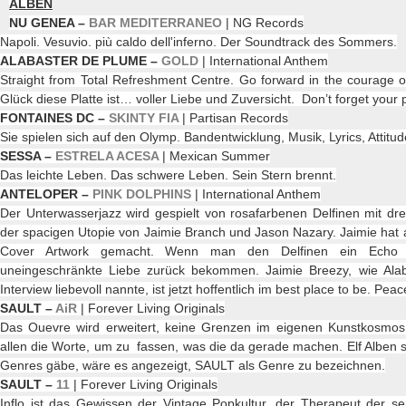
ALBEN
NU GENEA –
BAR MEDITERRANEO
| NG Records
Napoli. Vesuvio. più caldo dell'inferno. Der Soundtrack des Sommers.
ALABASTER DE PLUME –
GOLD
| International Anthem
Straight from Total Refreshment Centre. Go forward in the courage o
Glück diese Platte ist… voller Liebe und Zuversicht. Don’t forget your 
FONTAINES DC –
SKINTY FIA
| Partisan Records
Sie spielen sich auf den Olymp. Bandentwicklung, Musik, Lyrics, Attitu
SESSA –
ESTRELA ACESA
| Mexican Summer
Das leichte Leben. Das schwere Leben. Sein Stern brennt.
ANTELOPER –
PINK DOLPHINS
| International Anthem
Der Unterwasserjazz wird gespielt von rosafarbenen Delfinen mit dr
der spacigen Utopie von Jaimie Branch und Jason Nazary. Jaimie hat 
Cover Artwork gemacht. Wenn man den Delfinen ein Echo 
uneingeschränkte Liebe zurück bekommen. Jaimie Breezy, wie Ala
Interview liebevoll nannte, ist jetzt hoffentlich im best place to be. Peac
SAULT –
AiR
| Forever Living Originals
Das Ouevre wird erweitert, keine Grenzen im eigenen Kunstkosmos.
allen die Worte, um zu fassen, was die da gerade machen. Elf Alben 
Genres gäbe, wäre es angezeigt, SAULT als Genre zu bezeichnen.
SAULT –
11
| Forever Living Originals
Inflo ist das Gewissen der Vintage Popkultur, der Therapeut der sen