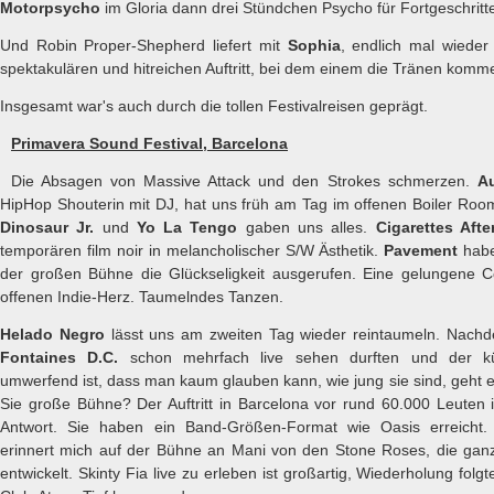
Motorpsycho
im Gloria dann drei Stündchen Psycho für Fortgeschritt
Und Robin Proper-Shepherd liefert mit
Sophia
, endlich mal wieder
spektakulären und hitreichen Auftritt, bei dem einem die Tränen komm
Insgesamt war's auch durch die tollen Festivalreisen geprägt.
Primavera Sound Festival, Barcelona
Die Absagen von Massive Attack und den Strokes schmerzen.
A
HipHop Shouterin mit DJ, hat uns früh am Tag im offenen Boiler Roo
Dinosaur Jr.
und
Yo La Tengo
gaben uns alles.
Cigarettes Afte
temporären film noir in melancholischer S/W Ästhetik.
Pavement
habe
der großen Bühne die Glückseligkeit ausgerufen. Eine gelungene
offenen Indie-Herz. Taumelndes Tanzen.
Helado Negro
lässt uns am zweiten Tag wieder reintaumeln. Nachde
Fontaines D.C.
schon mehrfach live sehen durften und der kü
umwerfend ist, dass man kaum glauben kann, wie jung sie sind, geht e
Sie große Bühne? Der Auftritt in Barcelona vor rund 60.000 Leuten 
Antwort. Sie haben ein Band-Größen-Format wie Oasis erreicht. 
erinnert mich auf der Bühne an Mani von den Stone Roses, die gan
entwickelt. Skinty Fia live zu erleben ist großartig, Wiederholung folgt