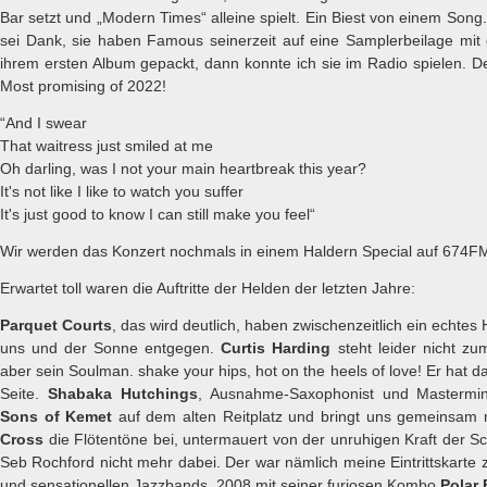
Bar setzt und „Modern Times“ alleine spielt. Ein Biest von einem Son
sei Dank, sie haben Famous seinerzeit auf eine Samplerbeilage mi
ihrem ersten Album gepackt, dann konnte ich sie im Radio spielen. D
Most promising of 2022!
“And I swear
That waitress just smiled at me
Oh darling, was I not your main heartbreak this year?
It's not like I like to watch you suffer
It's just good to know I can still make you feel“
Wir werden das Konzert nochmals in einem Haldern Special auf 674FM
Erwartet toll waren die Auftritte der Helden der letzten Jahre:
Parquet Courts
, das wird deutlich, haben zwischenzeitlich ein echtes H
uns und der Sonne entgegen.
Curtis Harding
steht leider nicht zum
aber sein Soulman. shake your hips, hot on the heels of love! Er hat
Seite.
Shabaka Hutchings
, Ausnahme-Saxophonist und Mastermin
Sons of Kemet
auf dem alten Reitplatz und bringt uns gemeinsam 
Cross
die Flötentöne bei, untermauert von der unruhigen Kraft der Sch
Seb Rochford nicht mehr dabei. Der war nämlich meine Eintrittskarte
und sensationellen Jazzbands, 2008 mit seiner furiosen Kombo
Polar 