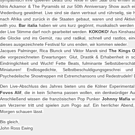
sympathisch ihre queeren Beats und Texte in den Saal und ernten so
Idris Ackamor & The Pyramids ist zur 50th Anniversary Show auch ein
Vredenburg gewidmet. Live sind sie dann vertraut und rührselig, sie
nach Afrika und zurück in die Staaten gebaut, waren und sind Aktivi
with you.
Bar italia
haben wir uns kurz gegönnt, musikalisch werden s
der Live Stimme darf noch gearbeitet werden.
KOKOKO
! Aus Kinshasa
die Glocke und ins Gemüt, rau und radikal, schnell und rastlos, ein
dieses ausgezeichnete Festival für uns enden, wir kommen wieder.
Jacques Palminger, Rica Blunck und Viktor Marek sind
The Kings O
die vorgezeichneten Erwartungen: Glut, Drastik & Erhabenheit in s
Eindringlichkeit und Wucht! Fette Beats, fulminante Selbstübersch
Miniaturen! Endlosgedichte, Selbstbeschuldigungsgeschrei und
Psychedelische Showtreppen mit Extremchansons und Redestrudeln!
Den Live-Abschluss des Jahres bieten uns die Kölner Experimenta
Fovos Alif
, die in kein Schema passen wollen, ein denkwürdiger Auft
Anschließend wissen die französischen Pop Punker
Johnny Mafia
wi
am Verzerrer tritt und spielen zum Pogo auf. Ein herrlicher Abend
Morgen schauen lässt.
Bis gleich,
John Ross Ewing