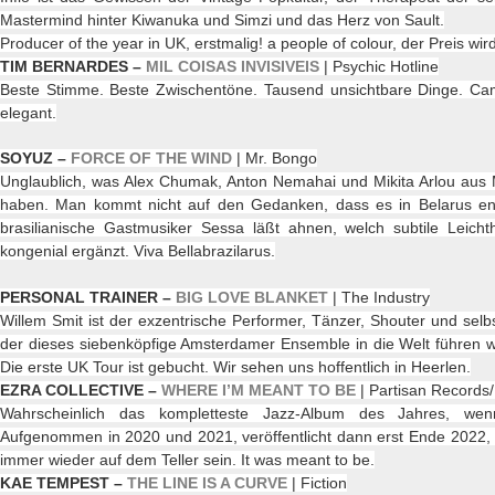
Mastermind hinter Kiwanuka und Simzi und das Herz von Sault.
Producer of the year in UK, erstmalig! a people of colour, der Preis wi
TIM BERNARDES –
MIL COISAS INVISIVEIS
| Psychic Hotline
Beste Stimme. Beste Zwischentöne. Tausend unsichtbare Dinge. Cam
elegant.
SOYUZ –
FORCE OF THE WIND
| Mr. Bongo
Unglaublich, was Alex Chumak, Anton Nemahai und Mikita Arlou au
haben. Man kommt nicht auf den Gedanken, dass es in Belarus ents
brasilianische Gastmusiker Sessa läßt ahnen, welch subtile Leicht
kongenial ergänzt. Viva Bellabrazilarus.
PERSONAL TRAINER –
BIG LOVE BLANKET
| The Industry
Willem Smit ist der exzentrische Performer, Tänzer, Shouter und sel
der dieses siebenköpfige Amsterdamer Ensemble in die Welt führen wird
Die erste UK Tour ist gebucht. Wir sehen uns hoffentlich in Heerlen.
EZRA COLLECTIVE –
WHERE I’M MEANT TO BE
| Partisan Records/
Wahrscheinlich das kompletteste Jazz-Album des Jahres, we
Aufgenommen in 2020 und 2021, veröffentlicht dann erst Ende 2022, 
immer wieder auf dem Teller sein. It was meant to be.
KAE TEMPEST –
THE LINE IS A CURVE
| Fiction