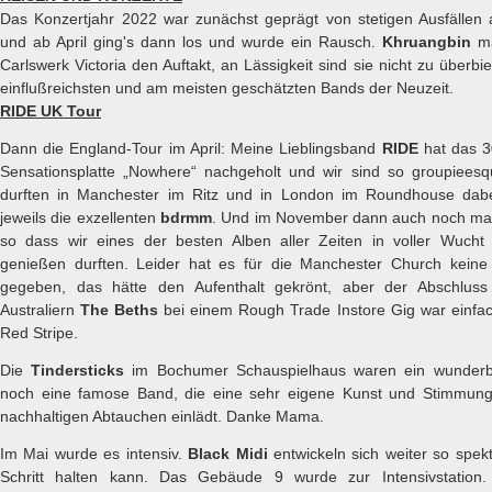
Das Konzertjahr 2022 war zunächst geprägt von stetigen Ausfällen
und ab April ging's dann los und wurde ein Rausch.
Khruangbin
ma
Carlswerk Victoria den Auftakt, an Lässigkeit sind sie nicht zu überbi
einflußreichsten und am meisten geschätzten Bands der Neuzeit.
RIDE UK Tour
Dann die England-Tour im April: Meine Lieblingsband
RIDE
hat das 30
Sensationsplatte „Nowhere“ nachgeholt und wir sind so groupieesq
durften in Manchester im Ritz und in London im Roundhouse dab
jeweils die exzellenten
bdrmm
. Und im November dann auch noch mal
so dass wir eines der besten Alben aller Zeiten in voller Wucht
genießen durften. Leider hat es für die Manchester Church kein
gegeben, das hätte den Aufenthalt gekrönt, aber der Abschluss
Australiern
The Beths
bei einem Rough Trade Instore Gig war einfac
Red Stripe.
Die
Tindersticks
im Bochumer Schauspielhaus waren ein wunderb
noch eine famose Band, die eine sehr eigene Kunst und Stimmung
nachhaltigen Abtauchen einlädt. Danke Mama.
Im Mai wurde es intensiv.
Black Midi
entwickeln sich weiter so spe
Schritt halten kann. Das Gebäude 9 wurde zur Intensivstatio