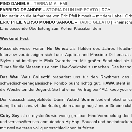
PINO DANIELE –
TERRA MIA
| EMI
FABRIZIO DE ANDRE –
STORIA DI UN IMPIEGATO
| RCA
Und natürlich die Aufnahme von Eric Pfeil himself – mit dem Label “Origi
ERIC PFEIL VERSO MONDO SANGUE –
RADIO GELATO
| Rheinscha
Eine passende Überleitung zum Kölner Klassiker, dem
Weekend Fest
Passenderweise waren
Nu Genea
als Helden des Jahres Headline
Interview vorab zeigen sich Lucio Aquilina and Massimo Di Lena als 
Styles und intelligente Einflußverarbeiter. Mit großer Band sind sie i
Tunes für die Massen zu einem Live-Spektakel zu machen. Das hat so
Das
Wau Wau Collectif
präpariert uns für den Rhythmus des
schwedisch-senegalesische Kombo pusht richtig gut.
HAWA
steht in
die Weisheiten der Jugend. Sie hat einen Vertrag bei 4AD, keep your 
Die klassisch ausgebildete Dänin
Astrid Sonne
bedient electronics
dampft und schnarzt, die Beats geben aber genug Zunder für eine clu
Coby Sey
ist so mysteriös wie
wenig greifbar. Eine Vernebelung des 
und verschwörerisch anmutenden HipHop. Saucool und beeindruckend
mit zwei weiteren völlig unterschiedlichen Auftritten.