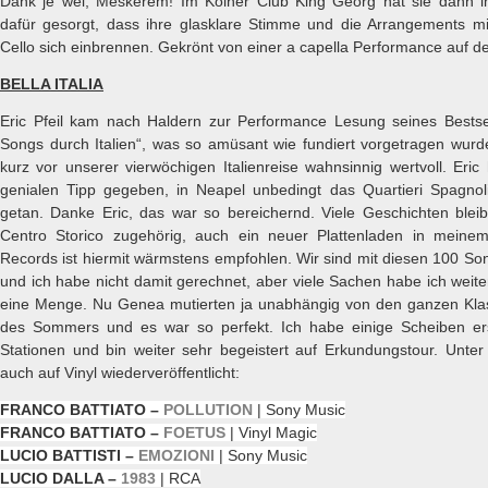
Dank je wel, Meskerem! Im Kölner Club King Georg hat sie dann
dafür gesorgt, dass ihre glasklare Stimme und die Arrangements mi
Cello sich einbrennen. Gekrönt von einer a capella Performance auf d
BELLA ITALIA
Eric Pfeil kam nach Haldern zur Performance Lesung seines Bestse
Songs durch Italien“, was so amüsant wie fundiert vorgetragen wur
kurz vor unserer vierwöchigen Italienreise wahnsinnig wertvoll. Eri
genialen Tipp gegeben, in Neapel unbedingt das Quartieri Spagnol
getan. Danke Eric, das war so bereichernd. Viele Geschichten bl
Centro Storico zugehörig, auch ein neuer Plattenladen in mein
Records ist hiermit wärmstens empfohlen. Wir sind mit diesen 100 Son
und ich habe nicht damit gerechnet, aber viele Sachen habe ich weiter
eine Menge. Nu Genea mutierten ja unabhängig von den ganzen Kla
des Sommers und es war so perfekt. Ich habe einige Scheiben er
Stationen und bin weiter sehr begeistert auf Erkundungstour. Unte
auch auf Vinyl wiederveröffentlicht:
FRANCO BATTIATO –
POLLUTION
| Sony Music
FRANCO BATTIATO –
FOETUS
| Vinyl Magic
LUCIO BATTISTI –
EMOZIONI
| Sony Music
LUCIO DALLA –
1983
| RCA