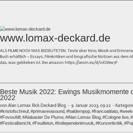
www.lomax-deckard.de
ALS FILME NOCH WAS BEDEUTETEN. Texte über Kino, Musik und Erinnerung.
Buch erhältlich – Essays, Filmkritiken und biografische Notizen aus dem
das, was geblieben ist. Bei amazon: https://amzn.eu/d/0XGNw7F
Beste Musik 2022: Ewings Musikmomente 
2022
von Alan Lomax Rick Deckard Blog
-
9. Januar 2023, 09:22
-
Kategori
#kristofschreuf
,
#primaverasound
,
#haldernpop
,
#francoattiato
,
#week
#FovosAlif
,
#Alabaster De Plume
,
#Alan Lomax Blog
,
#Cologne live
,
#
#Festivalbericht
,
#Feuilleton
,
#Indiependentmusik
,
#Konzertkritik
,
#Pop