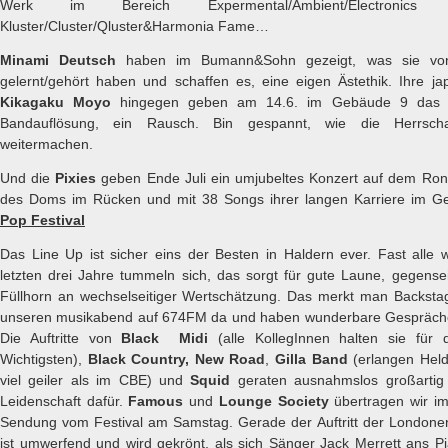
Werk im Bereich Expermental/Ambient/Electronics z
Kluster/Cluster/Qluster&Harmonia Fame…
Minami Deutsch
haben im Bumann&Sohn gezeigt, was sie vo
gelernt/gehört haben und schaffen es, eine eigen Ästethik. Ihre j
Kikagaku Moyo
hingegen geben am 14.6. im Gebäude 9 das le
Bandauflösung, ein Rausch. Bin gespannt, wie die Herrsch
weitermachen.
Und die
Pixies
geben Ende Juli ein umjubeltes Konzert auf dem Ronca
des Doms im Rücken und mit 38 Songs ihrer langen Karriere im Ge
Pop Festival
Das Line Up ist sicher eins der Besten in Haldern ever. Fast alle
letzten drei Jahre tummeln sich, das sorgt für gute Laune, gegensei
Füllhorn an wechselseitiger Wertschätzung. Das merkt man Backstage
unseren musikabend auf 674FM da und haben wunderbare Gespräche
Die Auftritte von
Black Midi
(alle KollegInnen halten sie für 
Wichtigsten),
Black Country, New Road
,
Gilla Band
(erlangen Held
viel geiler als im CBE) und
Squid
geraten ausnahmslos großartig 
Leidenschaft dafür.
Famous
und
Lounge Society
übertragen wir i
Sendung vom Festival am Samstag. Gerade der Auftritt der Londone
ist umwerfend und wird gekrönt, als sich Sänger Jack Merrett ans P