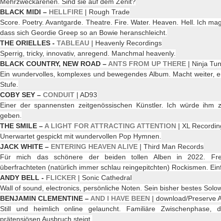
Mehrzweckarenen. Sind sie auf dem Zenit?
BLACK MIDI –
HELLFIRE
| Rough Trade
Score. Poetry. Avantgarde. Theatre. Fire. Water. Heaven. Hell. Ich 
dass sich Geordie Greep so an Bowie heranschleicht.
THE ORIELLES -
TABLEAU
| Heavenly Recordings
Sperrig, tricky, innovativ, anregend. Manchmal heavenly.
BLACK COUNTRY, NEW ROAD –
ANTS FROM UP THERE
| Ninja Tu
Ein wundervolles, komplexes und bewegendes Album. Macht weiter, er
Stufe.
COBY SEY –
CONDUIT
| AD93
Einer der spannensten zeitgenössischen Künstler. Ich würde ihm z
geben.
THE SMILE –
A LIGHT FOR ATTRACTING ATTENTION
| XL Recordin
Unerwartet gespickt mit wundervollen Pop Hymnen.
JACK WHITE –
ENTERING HEAVEN ALIVE
| Third Man Records
Für mich das schönere der beiden tollen Alben in 2022. F
überfrachteten (natürlich immer schlau reingepitchten) Rockismen. Ei
ANDY BELL -
FLICKER
| Sonic Cathedral
Wall of sound, electronics, persönliche Noten. Sein bisher bestes Solo
BENJAMIN CLEMENTINE –
AND I HAVE BEEN
| download/Preserve A
Still und heimlich online gelauncht. Familiäre Zwischenphase,
prätensiösen Ausbruch steigt.