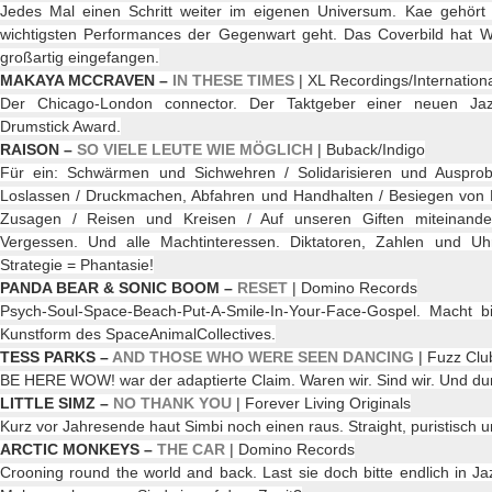
Jedes Mal einen Schritt weiter im eigenen Universum. Kae gehör
wichtigsten Performances der Gegenwart geht. Das Coverbild hat W
großartig eingefangen.
MAKAYA MCCRAVEN –
IN THESE TIMES
| XL Recordings/Internatio
Der Chicago-London connector. Der Taktgeber einer neuen Ja
Drumstick Award.
RAISON –
SO VIELE LEUTE WIE MÖGLICH
| Buback/Indigo
Für ein: Schwärmen und Sichwehren / Solidarisieren und Auspro
Loslassen / Druckmachen, Abfahren und Handhalten / Besiegen von 
Zusagen / Reisen und Kreisen / Auf unseren Giften miteinande
Vergessen. Und alle Machtinteressen. Diktatoren, Zahlen und Uh
Strategie = Phantasie!
PANDA BEAR & SONIC BOOM –
RESET
| Domino Records
Psych-Soul-Space-Beach-Put-A-Smile-In-Your-Face-Gospel. Macht bi
Kunstform des SpaceAnimalCollectives.
TESS PARKS –
AND THOSE WHO WERE SEEN DANCING
| Fuzz Clu
BE HERE WOW! war der adaptierte Claim. Waren wir. Sind wir. Und du
LITTLE SIMZ –
NO THANK YOU
| Forever Living Originals
Kurz vor Jahresende haut Simbi noch einen raus. Straight, puristisch 
ARCTIC MONKEYS –
THE CAR
| Domino Records
Crooning round the world and back. Last sie doch bitte endlich in Jaz