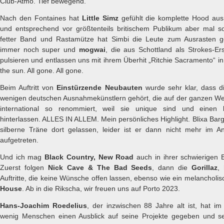
Club-Atmo. Tief bewegend.
Nach den Fontaines hat
Little Simz
gefühlt die komplette Hood aus 
und entsprechend vor größtenteils britischem Publikum aber mal so r
fetter Band und Rastamütze hat Simbi die Leute zum Ausrasten 
immer noch super und
mogwai
, die aus Schottland als Strokes-E
pulsieren und entlassen uns mit ihrem Überhit „Ritchie Sacramento“ in
the sun. All gone. All gone.
Beim Auftritt von
Einstürzende Neubauten
wurde sehr klar, dass 
wenigen deutschen Ausnahmekünstlern gehört, die auf der ganzen Welt
international so renommiert, weil sie unique sind und einen k
hinterlassen. ALLES IN ALLEM. Mein persönliches Highlight. Blixa Barg
silberne Träne dort gelassen, leider ist er dann nicht mehr im A
aufgetreten.
Und ich mag
Black Country, New Road
auch in ihrer schwierigen 
Zuerst folgen
Nick Cave & The Bad Seeds
, dann die
Gorillaz
,
Auftritte, die keine Wünsche offen lassen, ebenso wie ein melancholi
House
. Ab in die Rikscha, wir freuen uns auf Porto 2023.
Hans-Joachim Roedelius
, der inzwischen 88 Jahre alt ist, hat im
wenig Menschen einen Ausblick auf seine Projekte gegeben und selb