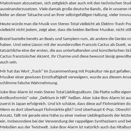
Mainstream abzusetzen, sich zeitgleich aber auch mit den technischen St
auseinanderzusetzen. Viele damals große deutsche Bands, die in unseren He
leider an dieser Tatsache und an ihrer selbstgefälligen Haltung, vieler Inno
Heute würde man die Musik von Stereo Total vielleicht als Elektro-Trash-Po
vielleicht nicht jedem, zeigt aber, dass die beiden Berliner Musiker, nicht sti
Brezel bastelte bereits an Beats und Samplern rum, als andere die Geräte n
haben. Und seine Liason mit der wundervollen Francois Cactus als Duett, w
tatsächliche eine der ersten, die aus unterhaltenden und künstlerischen Sic
Cactus französischer Akzent, Ihr Charme und diese bewusst lässig-gewollte
auch sein.
Mir hat das Wort „Trash“ im Zusammenhang mit Popkultur nie gut gefallen. 
Musiker einer gewissen Ernsthaftigkeit verweigern, wurde aus diesem Ansa
schlimme falsche Wahrnehmung.
Juke-Box-Alarm ist mein Stereo Total Lieblingsalbum. Die Platte sollte eigent
Antikonformist“ oder „Delirium in Hifi“ heißen. Aber Juke-Box-Alarm ist auc
zuerst in Japan erfolgreich. Und ich schätze, dass diese auf Flohmärkten dor
Wenn es dort überhaupt Flohmärkte gibt? Und überhaupt K-Pop. Obwohl k
Ansatz, fällt mir gerade eine Nähe zu einer meiner Lieblingsbands der letzt
ein. Insbesondere bei der Verwendung der rappeligen Synthezisern und be
Melodien aus der Twistwelt. Juke-Box-Alarm ist natürlich auch das Hitalbu