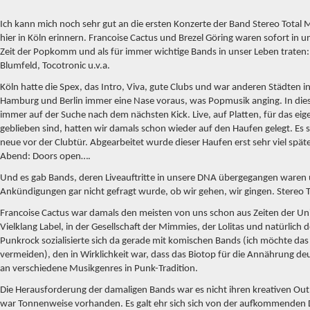
Ich kann mich noch sehr gut an die ersten Konzerte der Band Stereo Total 
hier in Köln erinnern. Francoise Cactus und Brezel Göring waren sofort in u
Zeit der Popkomm und als für immer wichtige Bands in unser Leben traten:
Blumfeld, Tocotronic u.v.a.
Köln hatte die Spex, das Intro, Viva, gute Clubs und war anderen Städten 
Hamburg und Berlin immer eine Nase voraus, was Popmusik anging. In die
immer auf der Suche nach dem nächsten Kick. Live, auf Platten, für das eig
geblieben sind, hatten wir damals schon wieder auf den Haufen gelegt. Es
neue vor der Clubtür. Abgearbeitet wurde dieser Haufen erst sehr viel spät
Abend: Doors open….
Und es gab Bands, deren Liveauftritte in unsere DNA übergegangen waren 
Ankündigungen gar nicht gefragt wurde, ob wir gehen, wir gingen. Stereo 
Francoise Cactus war damals den meisten von uns schon aus Zeiten der Un
Vielklang Label, in der Gesellschaft der Mimmies, der Lolitas und natürlich
Punkrock sozialisierte sich da gerade mit komischen Bands (ich möchte d
vermeiden), den in Wirklichkeit war, dass das Biotop für die Annährung de
an verschiedene Musikgenres in Punk-Tradition.
Die Herausforderung der damaligen Bands war es nicht ihren kreativen Out
war Tonnenweise vorhanden. Es galt ehr sich sich von der aufkommenden 