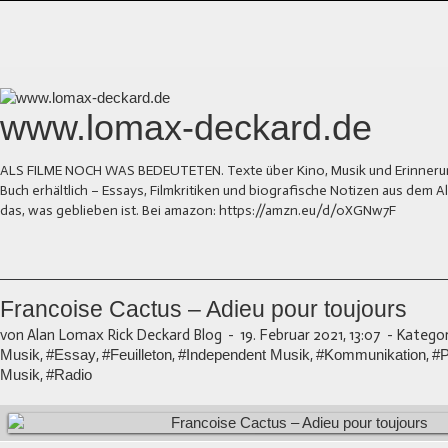
www.lomax-deckard.de
ALS FILME NOCH WAS BEDEUTETEN. Texte über Kino, Musik und Erinnerung.
Buch erhältlich – Essays, Filmkritiken und biografische Notizen aus dem
das, was geblieben ist. Bei amazon: https://amzn.eu/d/0XGNw7F
Francoise Cactus – Adieu pour toujours
von Alan Lomax Rick Deckard Blog
-
19. Februar 2021, 13:07
-
Kategor
Musik
,
#Essay
,
#Feuilleton
,
#Independent Musik
,
#Kommunikation
,
#
Musik
,
#Radio