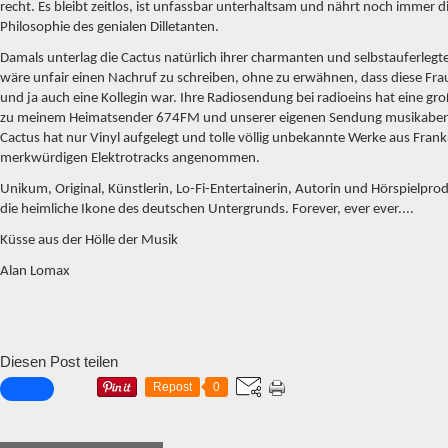
recht. Es bleibt zeitlos, ist unfassbar unterhaltsam und nährt noch immer d
Philosophie des genialen Dilletanten.
Damals unterlag die Cactus natürlich ihrer charmanten und selbstauferlegte
wäre unfair einen Nachruf zu schreiben, ohne zu erwähnen, dass diese Fr
und ja auch eine Kollegin war. Ihre Radiosendung bei radioeins hat eine g
zu meinem Heimatsender 674FM und unserer eigenen Sendung musikabend
Cactus hat nur Vinyl aufgelegt und tolle völlig unbekannte Werke aus Frankr
merkwürdigen Elektrotracks angenommen.
Unikum, Original, Künstlerin, Lo-Fi-Entertainerin, Autorin und Hörspielprod
die heimliche Ikone des deutschen Untergrunds. Forever, ever ever....
Küsse aus der Hölle der Musik
Alan Lomax
Diesen Post teilen
Repost
0