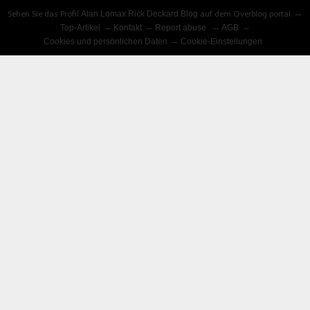
Sehen Sie das Profil
Alan Lomax Rick Deckard Blog
auf dem Overblog portal
Top-Artikel
Kontakt
Report abuse
AGB
Cookies und persönlichen Daten
Cookie-Einstellungen