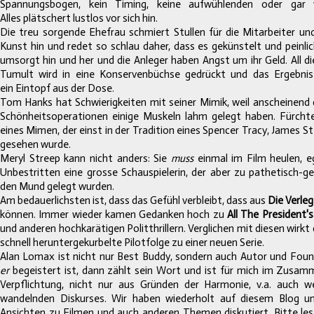
Spannungsbogen, kein Timing, keine aufwühlenden oder gar v
Alles plätschert lustlos vor sich hin.
Die treu sorgende Ehefrau schmiert Stullen für die Mitarbeiter und
Kunst hin und redet so schlau daher, dass es gekünstelt und peinlic
umsorgt hin und her und die Anleger haben Angst um ihr Geld. All di
Tumult wird in eine Konservenbüchse gedrückt und das Ergebni
ein Eintopf aus der Dose.
​​​​​​​Tom Hanks hat Schwierigkeiten mit seiner Mimik, weil
anscheinend 
Schönheitsoperationen einige Muskeln lahm gelegt haben. Fürcht
eines Mimen, der einst in der Tradition eines Spencer Tracy, James 
gesehen wurde.
Meryl Streep kann nicht anders: Sie
muss
einmal im Film heulen, e
Unbestritten eine grosse Schauspielerin, der aber zu pathetisch-
den Mund gelegt wurden.
Am bedauerlichsten ist, dass das Gefühl verbleibt, dass aus
Die Verleg
können. Immer wieder kamen Gedanken hoch zu
All The President'
und anderen hochkarätigen Politthrillern. Verglichen mit diesen wirkt 
schnell heruntergekurbelte Pilotfolge zu einer neuen Serie.
​​​​​​​Alan Lomax ist nicht nur Best Buddy, sondern auch Autor und Fo
er
begeistert ist, dann zählt sein Wort und ist für mich im Zusam
Verpflichtung, nicht nur aus Gründen der Harmonie, v.a. auch w
wandelnden Diskurses. Wir haben wiederholt auf diesem Blog un
Ansichten zu Filmen und auch
anderen Themen diskutiert. Bitte les