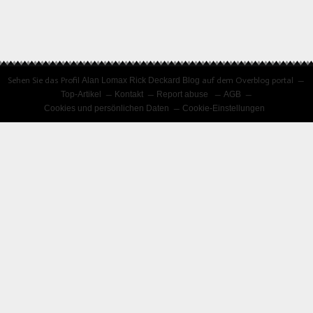
Sehen Sie das Profil
Alan Lomax Rick Deckard Blog
auf dem Overblog portal
Top-Artikel
Kontakt
Report abuse
AGB
Cookies und persönlichen Daten
Cookie-Einstellungen