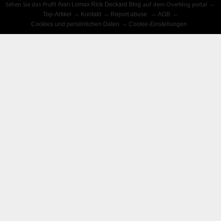
Sehen Sie das Profil
Alan Lomax Rick Deckard Blog
auf dem Overblog portal
Top-Artikel
Kontakt
Report abuse
AGB
Cookies und persönlichen Daten
Cookie-Einstellungen