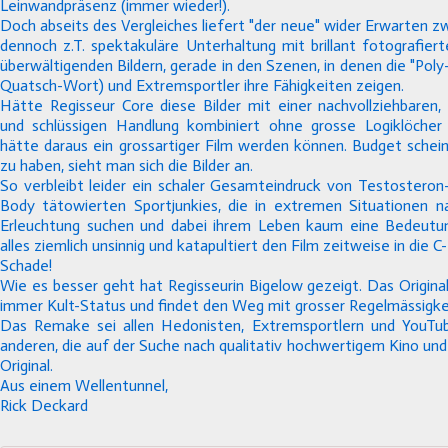
Leinwandpräsenz (immer wieder!).
Doch abseits des Vergleiches liefert "der neue" wider Erwarten zw
dennoch z.T. spektakuläre Unterhaltung mit brillant fotografie
überwältigenden Bildern, gerade in den Szenen, in denen die "Poly
Quatsch-Wort) und Extremsportler ihre Fähigkeiten zeigen.
Hätte Regisseur Core diese Bilder mit einer nachvollziehbaren,
und schlüssigen Handlung kombiniert ohne grosse Logiklöcher 
hätte daraus ein grossartiger Film werden können. Budget sche
zu haben, sieht man sich die Bilder an.
So verbleibt leider ein schaler Gesamteindruck von Testosteron
Body tätowierten Sportjunkies, die in extremen Situationen 
Erleuchtung suchen und dabei ihrem Leben kaum eine Bedeutu
alles ziemlich unsinnig und katapultiert den Film zeitweise in die C
Schade!
Wie es besser geht hat Regisseurin Bigelow gezeigt. Das Original
immer Kult-Status und findet den Weg mit grosser Regelmässigkeit
Das Remake sei allen Hedonisten, Extremsportlern und YouTub
anderen, die auf der Suche nach qualitativ hochwertigem Kino und
Original.
Aus einem Wellentunnel,
Rick Deckard