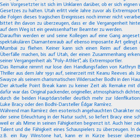
Sein Vorgesetzter ist sich im Unklaren darüber, ob er sich eignen 
Gesetzes zu halten. Utah erlitt viele Jahre zuvor als Extremspor
die Folgen dieses tragischen Ereignisses noch immer nicht verarb
bittet ihn davon zu überzeugen, dass er die Vergangenheit hinte
auf dem Weg ist ein gewissenhafter Beamter zu werden.
Daraufhin werden er und seine Kollegen auf eine Gang angeset
spektakulären Diamantenraub auf ebenso imposante Art gelingt 
Mumbai zu fliehen. Keiner kann sich einen Reim auf diesen 
Überfälle machen, bis auf Utah, der einen Zusammenhang erkenn
seiner Vergangenheit als "Poly-Athlet", als Extremsportler.
Das Remake nimmt nur lose den Handlungsfaden von Kathryn Bi
Thriller aus dem Jahr 1991 auf, seinerzeit mit Keanu Reeves als 
Swayze als seinem charismatischen Widersacher Bodhi in den Haup
Der aktuelle Point Break kann zu keiner Zeit als Remake mit d
dafür war das Original packender, origineller, atmosphärisch dichter
durch die beiden Hauptdarsteller deutlich mehr zur Idenfikation 
Luke Bracy oder den Bodhi-Darsteller Édgar Ramírez.
Während man Ramírez den esoterisch angehauchten Charakter n
der seine Erleuchtung in der Natur sucht, so liefert Bracy eine sc
weil er als Mime in seinen Fähigkeiten begrenzt ist. Auch hier ze
Talent und die Fähigkeit eines Schauspielers zu überzeugen. In 
z.B. ein Ray Winstone hat, kann er in Kürze besser überze