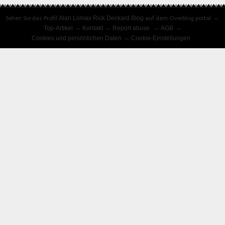
Sehen Sie das Profil
Alan Lomax Rick Deckard Blog
auf dem Overblog portal
Top-Artikel
Kontakt
Report abuse
AGB
Cookies und persönlichen Daten
Cookie-Einstellungen