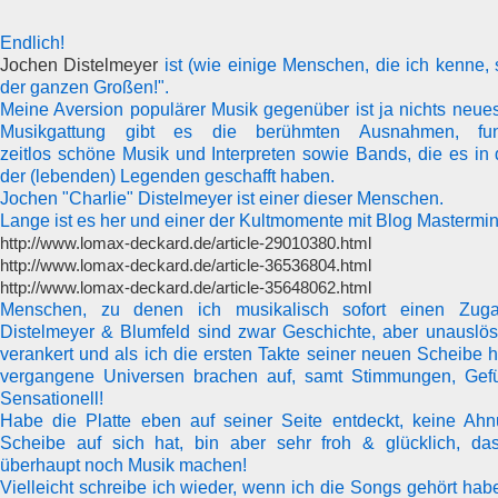
Endlich!
Jochen Distelmeyer
ist (wie einige Menschen, die ich kenne,
der ganzen Großen!".
Meine Aversion populärer Musik gegenüber ist ja nichts neues
Musikgattung gibt es die berühmten Ausnahmen, fun
zeitlos schöne Musik und Interpreten sowie Bands, die es in 
der (lebenden) Legenden geschafft haben.
Jochen "Charlie" Distelmeyer ist einer dieser Menschen.
Lange ist es her und einer der Kultmomente mit Blog Mastermi
http://www.lomax-deckard.de/article-29010380.html​
http://www.lomax-deckard.de/article-36536804.html​
http://www.lomax-deckard.de/article-35648062.html​
Menschen, zu denen ich musikalisch sofort einen Zug
Distelmeyer & Blumfeld sind zwar Geschichte, aber unauslös
verankert und als ich die ersten Takte seiner neuen Scheibe h
vergangene Universen brachen auf, samt Stimmungen, Gef
Sensationell!
Habe die Platte eben auf seiner Seite entdeckt, keine Ah
Scheibe auf sich hat, bin aber sehr froh & glücklich, d
überhaupt noch Musik machen!
Vielleicht schreibe ich wieder, wenn ich die Songs gehört habe