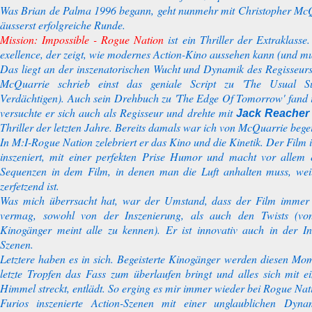
Was Brian de Palma 1996 begann, geht nunmehr mit Christopher McQu
äusserst erfolgreiche Runde.
Mission: Impossible - Rogue Nation
ist ein Thriller der Extraklasse.
exellence, der zeigt, wie modernes Action-Kino aussehen kann (und m
Das liegt an der inszenatorischen Wucht und Dynamik des Regisseur
McQuarrie schrieb einst das geniale Script zu 'The Usual Su
Verdächtigen). Auch sein Drehbuch zu 'The Edge Of Tomorrow' fand ic
versuchte er sich auch als Regisseur und drehte mit
Jack Reacher
Thriller der letzten Jahre. Bereits damals war ich von McQuarrie begei
In
M:I-Rogue Nation
zelebriert er das Kino und die Kinetik. Der Film 
inszeniert, mit einer perfekten Prise Humor und macht vor allem
Sequenzen in dem Film, in denen man die Luft anhalten muss, we
zerfetzend ist.
Was mich überrsacht hat, war der Umstand, dass der Film immer
vermag, sowohl von der Inszenierung, als auch den Twists (von
Kinogänger meint alle zu kennen). Er ist innovativ auch in der I
Szenen.
Letztere haben es in sich. Begeisterte Kinogänger werden diesen Mo
letzte Tropfen das Fass zum überlaufen bringt und alles sich mit ei
Himmel streckt, entlädt. So erging es mir immer wieder bei Rogue Nat
Furios inszenierte Action-Szenen mit einer unglaublichen Dyn