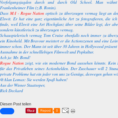
Verfolgungsjagden durch und durch Old School. Man wähnt
Frankenheimer Film (z.B. Ronin).
Dass
M:I - Rogue Nation
optisch zu überzeugen vermag liegt an 
Elswit. Er hat eine ganz eigentümliche Art zu fotografieren, die ich
finde, weil Elswit eine Art Hochglanz über seine Bilder legt, der aber
sondern künstlerisch zu überzeugen vermag.
Schauspielerisch vermag Tom Cruise ebenfalls noch immer zu überze
ein Kinoheld. Mit Bravour meistert er die Actionszenen und eine Lei
immer schon. Der Mann ist seit über 30 Jahren in Hollywood präsent
Ausnahme in der schnelllebigen Filmwelt und Popkultur.
Ach ja: Mr. Bond!
Rogue Nation
zeigt, wie ein moderner Bond aussehen könnte. Kein M
für das Privatleben seines Actionhelden. Der Zuschauer will 2 Stun
private Probleme hat ein jeder von uns zu Genüge, deswegen gehen wir
@Alan Lomax: Sie werden Spaß haben!
Aus der Wiener Staatsoper,
Rick Deckard
Diesen Post teilen
Repost
0