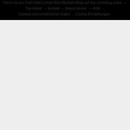
Sehen Sie das Profil
Alan Lomax Rick Deckard Blog
auf dem Overblog portal
Top-Artikel
Kontakt
Report abuse
AGB
Cookies und persönlichen Daten
Cookie-Einstellungen