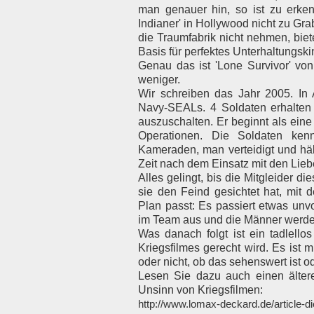
man genauer hin, so ist zu erk
Indianer' in Hollywood nicht zu Gra
die Traumfabrik nicht nehmen, bie
Basis für perfektes Unterhaltungski
Genau das ist 'Lone Survivor' von
weniger.
Wir schreiben das Jahr 2005. In Af
Navy-SEALs. 4 Soldaten erhalten i
auszuschalten. Er beginnt als eine 
Operationen. Die Soldaten ken
Kameraden, man verteidigt und häl
Zeit nach dem Einsatz mit den Lie
Alles gelingt, bis die Mitgleider d
sie den Feind gesichtet hat, mit 
Plan passt: Es passiert etwas unv
im Team aus und die Männer werden
Was danach folgt ist ein tadlellos
Kriegsfilmes gerecht wird. Es ist 
oder nicht, ob das sehenswert ist od
Lesen Sie dazu auch einen älte
Unsinn von Kriegsfilmen:
http://www.lomax-deckard.de/article-die