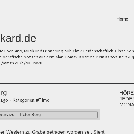
Home
kard.de
er Kino, Musik und Erinnerung. Subjektiv. Leidenschaftlich. Ohne Kons
und biografische Notizen aus dem Alan-Lomax-Kosmos. Kein Kanon. Kein Al
tps://amzn.eu/d/0XGNw7F
erg
HÖREN
JEDE
21:50
-
Kategorien:
#Filme
MONA
der Western zu Grabe getragen worden sei. Sieht