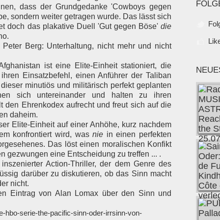
FOLG
ennen, dass der Grundgedanke 'Cowboys gegen
be, sondern weiter getragen wurde. Das lässt sich
Fol
tet doch das plakative Duell 'Gut gegen Böse'
die
no.
Lik
 Peter Berg: Unterhaltung, nicht mehr und nicht
ghanistan ist eine Elite-Einheit stationiert, die
NEUE
hren Einsatzbefehl, einen Anführer der Taliban
dieser minutiös und militärisch perfekt geplanten
nen sich untereinander und halten zu ihren
t den Ehrenkodex aufrecht und freut sich auf die
ben daheim.
ieser Elite-Einheit auf einer Anhöhe, kurz nachdem
dem konfrontiert wird, was
nie
in einen perfekten
orgesehenes. Das löst einen moralischen Konfikt
 gezwungen eine Entscheidung zu treffen ... .
 inszenierter Action-Thriller, der dem Genre des
müssig darüber zu diskutieren, ob das Sinn macht
er nicht.
ren Eintrag von Alan Lomax über den Sinn und
-hbo-serie-the-pacific-sinn-oder-irrsinn-von-