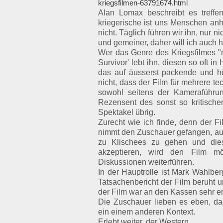
kriegsfilmen-63791674.html
Alan Lomax beschreibt es treffe
kriegerische ist uns Menschen anh
nicht. Täglich führen wir ihn, nur nic
und gemeiner, daher will ich auch h
Wer das Genre des Kriegsfilmes "m
Survivor' lebt ihn, diesen so oft i
das auf äusserst packende und h
nicht, dass der Film für mehrere t
sowohl seitens der Kameraführun
Rezensent des sonst so kritisch
Spektakel übrig.
Zurecht wie ich finde, denn der Fi
nimmt den Zuschauer gefangen, auch
zu Klischees zu gehen und dies
akzeptieren, wird den Film m
Diskussionen weiterführen.
In der Hauptrolle ist Mark Wahlberg
Tatsachenbericht der Film beruht 
der Film war an den Kassen sehr er
Die Zuschauer lieben es eben, das
ein einem anderen Kontext.
Erlebt weiter, der Western.