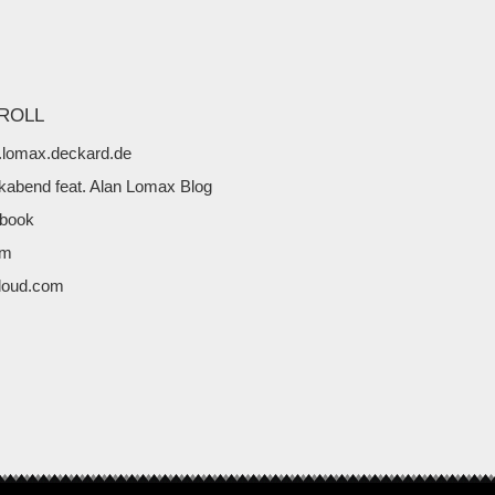
ROLL
lomax.deckard.de
kabend feat. Alan Lomax Blog
book
fm
loud.com