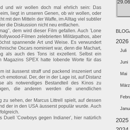
nd und wir wollen doch mal ehrlich sein: Das
eim, liegt in unseren Genen, ob wir wollen, oder
ht mit den Mitteln der Waffe, im Alltag viel subtiler
ier die Diskussion nicht neu entfachen.
ag", dem wird dieser Film gefallen. Auch 'Lone
BLOG
n Hollywood-Filmen zelebrierten Militärpathos, aber
2026
öchst spannende Art und Weise. Es verwundert
echnische Oscars nominiert war, denn die Machart,
Juli
g als auch des Tons ist exzellent. Selbst ein
en Magazins SPEX hatte lobende Worte für das
Juni
lm ist äusserst straff und packend inszeniert und
Mai
 emotional. Der, der in der Lage ist, auf Distanz
e als notwendiges Bestandteil des Kinos zu
März
ögen, die anderen werden die unendlichen
Febr
 zu sehen, der Marcus Littrell spielt, auf dessen
und der in den USA äusserst populär wurde. Auch
Janu
folgreich.
 Duell 'Cowboys gegen Indianer', hier natürlich
2025
2024