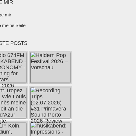
E MIR
ge mir
e meine Seite
STE POSTS