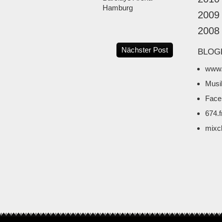
Hamburg
2009
2008
Nächster Post
BLOG
www.
Musi
Face
674.
mixc