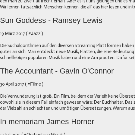
den man zu zweit aufrecht erhält. Aber es ist uns gelungen und es 
Wir lernen tatsächlich Menschen kennen, die all' das hier lesen und inter
Sun Goddess - Ramsey Lewis
19 März 2017 ( #
Jazz
)
Die Suchalgorithmen auf den diversen Streaming Plattformen habe
gutes an sich. Man entdeckt neue Musik, Platten, die eine Bedeutung 
schnelllebigen populären Musik haben und eine Ära prägten. Dafür sei
The Accountant - Gavin O'Connor
30 April 2017 ( #
Filme
)
Die Verwunderung ist groß. Ein Film, bei dem der Verleih keine Übers
obwohl sie in diesem Fall einfach gewesen wäre: Der Buchhalter. Das so
der Vielzahl an schlechten und unnötigen Übersetzungen. Warum aus
In memoriam James Horner
17 Juli 2015 ( #
Orchestrale Musik
)