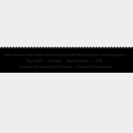
Sehen Sie das Profil
Alan Lomax Rick Deckard Blog
auf dem Overblog portal
Top-Artikel
Kontakt
Report abuse
AGB
Cookies und persönlichen Daten
Cookie-Einstellungen