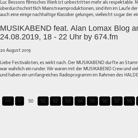
Luc Bessons filmisches Werk ist unbestritten mehr als respektable. N
überdurchschnittlich Mainstreamproduktionen, sind ihm im Laufe der
auch eine einige nachhaltige Klassiker gelungen, vielleicht sogar der ei
MUSIKABEND feat. Alan Lomax Blog a
24.08.2019, 18 - 22 Uhr by 674.fm
20 August 2019
Liebe Festivalisten, es wirkt nach. Der MUSIKABEND durfte an Stamm
war wahrlich ein runder. Wir waren mit der MUSIKABEND Crew und vie
und haben ein umfangreiches Radioprogramm im Rahmen des HALDER
1
2
3
4
<<
<
50
51
52
53
54
55
56
57
58
0
0
0
0