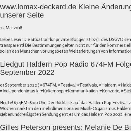
www.lomax-deckard.de Kleine Änderun
unserer Seite
25 Mai 2018
Liebe Leser! Die Situation für private Blogger ist bzgl. des DSGVO seh
transparent! Die Bestimmungen gelten nicht nur für den kommerziell
sollen den Menschen vor ungebeten Weiterleitungen von Information
Liedgut Haldern Pop Radio 674FM Folg
September 2022
01 September 2022 ( #
674FM
, #
Festival
, #
Festivals
, #
Haldern
, #
Hald
#
Indiependentmusik
, #
Kalternpop
, #
Kommunikation
, #
Konzerte
, #
Ste
Heute! 674FM 16:00 Uhr! Der Rückblick auf das Haldern Pop Festival 202
Wochenmarkt im den mehrdimensionalen Musik-Organismus Haldern 
siebenunddreißigsten Sendung geht es um das Haldern Pop 2022, einen
Gilles Peterson presents: Melanie De Bi