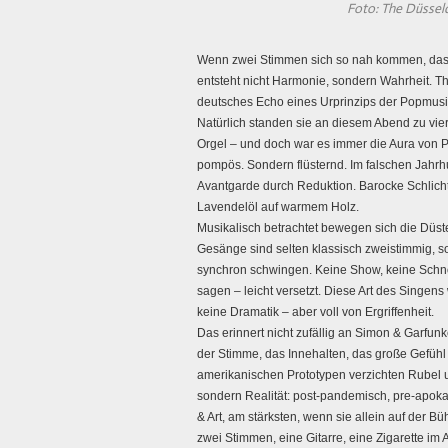
Foto: The Düssel
Wenn zwei Stimmen sich so nah kommen, dass 
entsteht nicht Harmonie, sondern Wahrheit. T
deutsches Echo eines Urprinzips der Popmusik 
Natürlich standen sie an diesem Abend zu vi
Orgel – und doch war es immer die Aura von Pe
pompös. Sondern flüsternd. Im falschen Jahrhu
Avantgarde durch Reduktion. Barocke Schlichthei
Lavendelöl auf warmem Holz.
Musikalisch betrachtet bewegen sich die Düste
Gesänge sind selten klassisch zweistimmig, s
synchron schwingen. Keine Show, keine Schnö
sagen – leicht versetzt. Diese Art des Singens w
keine Dramatik – aber voll von Ergriffenheit.
Das erinnert nicht zufällig an Simon & Garfun
der Stimme, das Innehalten, das große Gefühl
amerikanischen Prototypen verzichten Rubel u
sondern Realität: post-pandemisch, pre-apokaly
& Art, am stärksten, wenn sie allein auf der 
zwei Stimmen, eine Gitarre, eine Zigarette im A