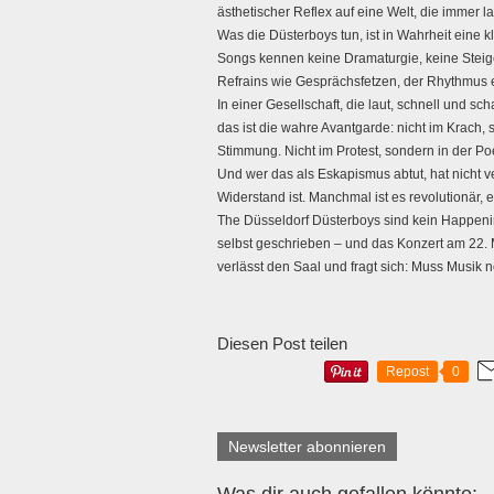
ästhetischer Reflex auf eine Welt, die immer l
Was die Düsterboys tun, ist in Wahrheit eine k
Songs kennen keine Dramaturgie, keine Steiger
Refrains wie Gesprächsfetzen, der Rhythmus e
In einer Gesellschaft, die laut, schnell und sc
das ist die wahre Avantgarde: nicht im Krach, 
Stimmung. Nicht im Protest, sondern in der Po
Und wer das als Eskapismus abtut, hat nicht 
Widerstand ist. Manchmal ist es revolutionär,
The Düsseldorf Düsterboys sind kein Happening.
selbst geschrieben – und das Konzert am 22
verlässt den Saal und fragt sich: Muss Musik 
Diesen Post teilen
Repost
0
Newsletter abonnieren