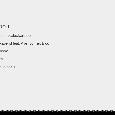
ROLL
lomax.deckard.de
kabend feat. Alan Lomax Blog
book
fm
loud.com