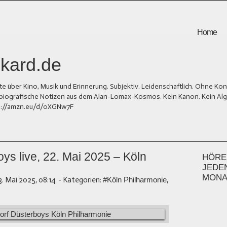
Home
kard.de
er Kino, Musik und Erinnerung. Subjektiv. Leidenschaftlich. Ohne Kons
und biografische Notizen aus dem Alan-Lomax-Kosmos. Kein Kanon. Kein Al
tps://amzn.eu/d/0XGNw7F
ys live, 22. Mai 2025 – Köln
HÖREN
JEDE
MONA
3. Mai 2025, 08:14
-
Kategorien:
#Köln Philharmonie
,