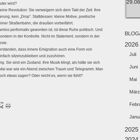
auter wird?
leine Revolution: Sie verweigern sich dem Takt der Zeit. Ihre
ung, kein „Drop“. Stattdessen: kleine Motive, poetische
iner Straßenbahn, die draußen vorbeifährt.
hamlos performativ geworden ist, ist diese Ruhe politisch. Und
BLOG
sondern in der Kontrolle. Nicht im Statement, sondern in der
esie.
2026
verstanden, dass innere Emigration auch eine Form von
Juli
 einfach sitzenzubleiben und zuzuhören.
 Sie sind ein Zustand. Ihre Musik klingt, als hätte sie sich
Juni
. Mai war wie ein Abend zwischen Traum und Telegramm. Man
noch etwas sagen? Oder reicht es, wenn sie fühlt?
Mai
März
Febr
Janu
2025
2024