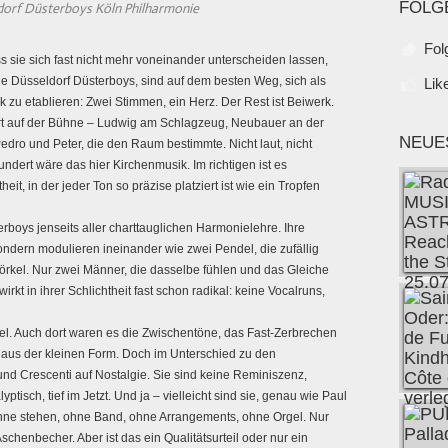
FOLG
dorf Düsterboys Köln Philharmonie
Fol
sie sich fast nicht mehr voneinander unterscheiden lassen,
he Düsseldorf Düsterboys, sind auf dem besten Weg, sich als
Lik
zu etablieren: Zwei Stimmen, ein Herz. Der Rest ist Beiwerk.
ert auf der Bühne – Ludwig am Schlagzeug, Neubauer an der
NEUE
dro und Peter, die den Raum bestimmte. Nicht laut, nicht
ndert wäre das hier Kirchenmusik. Im richtigen ist es
t, in der jeder Ton so präzise platziert ist wie ein Tropfen
rboys jenseits aller charttauglichen Harmonielehre. Ihre
ondern modulieren ineinander wie zwei Pendel, die zufällig
rkel. Nur zwei Männer, die dasselbe fühlen und das Gleiche
irkt in ihrer Schlichtheit fast schon radikal: keine Vocalruns,
kel. Auch dort waren es die Zwischentöne, das Fast-Zerbrechen
 aus der kleinen Form. Doch im Unterschied zu den
nd Crescenti auf Nostalgie. Sie sind keine Reminiszenz,
ptisch, tief im Jetzt.
Und ja – vielleicht sind sie, genau wie Paul
Bühne stehen, ohne Band, ohne Arrangements, ohne Orgel. Nur
schenbecher. Aber ist das ein Qualitätsurteil oder nur ein