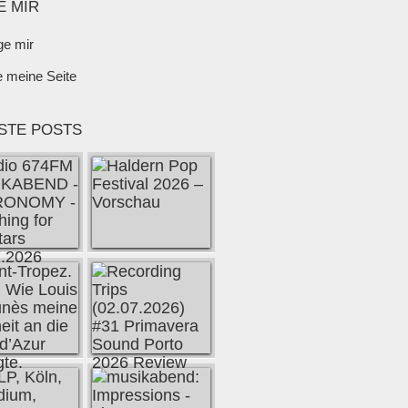
E MIR
ge mir
e meine Seite
STE POSTS