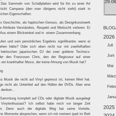
. Das Sammeln von Schallplatten wird für ihn zu einer Art
rückt Campana (den man übrigens nicht sieht) stark in
ichen Eigenschaften.
als Geschichte, als haptischen Genuss, als Designkunstwerk
BLOG
e Attribute Verständnis, Respekt und Weitsicht verloren. Er
 Aus einem Blickwinkel und in
einem Zusammenhang.
2026
ufen und sein persönliches Ergebnis signifikanter, wenn er
Juli
hen hätte? Oder sich eben nicht nur mit zweifelhaften
 hektischen japanischen DJ der zwei goldene Technics-
Juni
oder den Franzosen Chris, den der Regisseur auf einer
als ein krankhafter Messi, der keine Ahnung von Musik hat?
Mai
März
ss Musik die nicht auf Vinyl gepresst ist, keinen Wert hat.
ge nicht als Untertitel auf den Hüllen der DVDs. Aber eine
Febr
zu denken…
Janu
e Sammlung komplett auf CDs oder digitale Musik ausgelegt
n Vinylenthusiast? Ich selbst habe mich vor langer Zeit
2025
en. Denn auch der digitale Weg hat seine Vorteile,
che Momente absprechen, wenn ich mit meinem ipad im Bett
2024