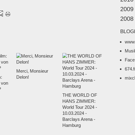
2009
2008
BLOG
www.
Musi
Face
674.
Merci, Monsieur
m:
Delon!
mixc
 von
?
THE WORLD OF
HANS ZIMMER:
World Tour 2024 -
10.03.2024 -
Barclays Arena -
Hamburg