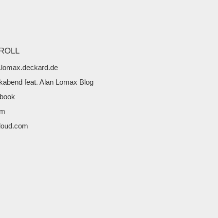
ROLL
lomax.deckard.de
kabend feat. Alan Lomax Blog
book
fm
loud.com