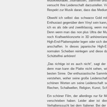
Musikliebhaber, Journalisten, Sammler un
versucht Ihre Leidenschaft darzustellen. V
Respekt zur Musik daran, dass das Medium S
Obwohl ich selbst das schwarze Gold mit 
Enthusiast gegenüber dem Vinyl sein kann,
ich es als öde und zweitklassig, wenn ma
Denn wenn man das non plus Ultra der Mus
noch Kraftwerkkonzerte in 3D anhören/ans
High-End-Plattenspieler legen oder sich den
anschaffen. In dieses japanische High
normalen Scheiben reinlegen und diese dan
Schüttelfrei anhören!
„Das richtige ist es auch nicht“, sagt 
denn man kann die Platte nicht sehen, wi
besten Sinne. Der enthusiastische Sammle
verstehen, woher seine große Leidenschaf
schönen Worten um seine Leidenschaft sem
Riechen, Schallwellen, Religion, Kunst, Sc
Ein schöner Film, der allerdings nur für
verschrieben haben. Leider aber ist di
Verhaltenssucht bei dem Italiener. Bei d