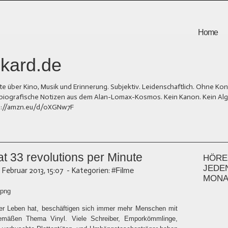
Home
kard.de
er Kino, Musik und Erinnerung. Subjektiv. Leidenschaftlich. Ohne Kons
und biografische Notizen aus dem Alan-Lomax-Kosmos. Kein Kanon. Kein Al
tps://amzn.eu/d/0XGNw7F
 33 revolutions per Minute
HÖREN
JEDE
. Februar 2013, 15:07
-
Kategorien:
#Filme
MONA
ser Leben hat, beschäftigen sich immer mehr Menschen mit
gemäßen Thema Vinyl. Viele Schreiber, Emporkömmlinge,