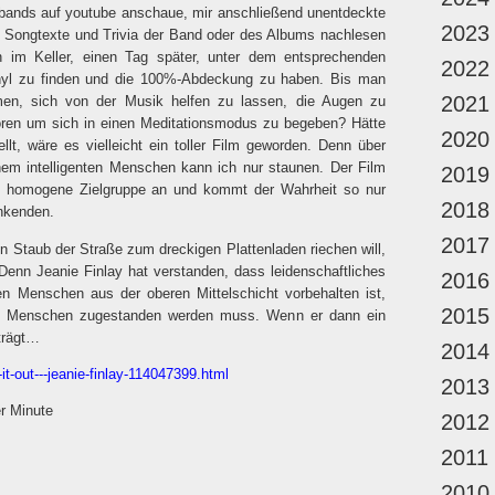
ngsbands auf youtube anschaue, mir anschließend unentdeckte
2023
ig Songtexte und Trivia der Band oder des Albums nachlesen
 im Keller, einen Tag später, unter dem entsprechenden
2022
nyl zu finden und die 100%-Abdeckung zu haben. Bis man
2021
umen, sich von der Musik helfen zu lassen, die Augen zu
ören um sich in einen Meditationsmodus zu begeben? Hätte
2020
llt, wäre es vielleicht ein toller Film geworden. Denn über
einem intelligenten Menschen kann ich nur staunen. Der Film
2019
nd homogene Zielgruppe an und kommt der Wahrheit so nur
2018
enkenden.
2017
 Staub der Straße zum dreckigen Plattenladen riechen will,
 Denn Jeanie Finlay hat verstanden, dass leidenschaftliches
2016
n Menschen aus der oberen Mittelschicht vorbehalten ist,
2015
m Menschen zugestanden werden muss. Wenn er dann ein
trägt…
2014
it-out---jeanie-finlay-114047399.html
2013
r Minute
2012
2011
2010