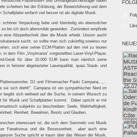
d verhuschte Plattentüten- und Umhängetaschenträger haben
FOLG
iele scheitern bei der Erklärung, der Beweisführung und dem
challplatte einfach viel besser ist als digitale Musik.
Fol
schöner Verpackung liebe und kleinteilig ein ebensolcher
Lik
 so bin ich doch altersmilde geworden.
Zumindest empfinde
n eine Abspieltechnik über die Musik erhebt. Unsinn auch!
ikataraxie sucht, so sollte man sich zukünftig sowieso nur
NEUE
ehen, sich eine seiner ECM-Platten auf den viel zu teuren
, in dem Film „Vinylmania“ vorgestellten Laser-Vinyl-Player,
-End-Gerät für über 10.000 EUR kann man nämlich seine
n in feinster abgetasteter Laserqualität, quasi Staub- und
der Plattensammler, DJ und Filmemacher Paolo Campana, „…
e sie sich dreht!“. Campana ist ein sympathischer Nerd im
r begibt sich weltweit auf die Suche, in seinem Wunsch zu
t für Musik und Schallplatten kommt.
Dabei spricht er mit
antisch subjektiv zu beschreiben: Seele, Wahrhaftigkeit,
hönheit, Reinheit, Bewahren, Besitz und Glauben.
 Menschen interessant ist, die sich dem Sammeln von Musik
eser Fanatismus und die Besessenheit,
aber auch eine
er ganzen Suche spricht er kaum über das Wesen der Musik,