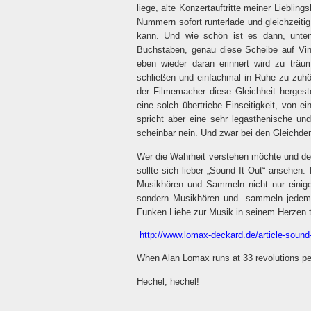
liege, alte Konzertauftritte meiner Liebli
Nummern sofort runterlade und gleichzeit
kann. Und wie schön ist es dann, unten
Buchstaben, genau diese Scheibe auf Vi
eben wieder daran erinnert wird zu trä
schließen und einfachmal in Ruhe zu zuh
der Filmemacher diese Gleichheit hergeste
eine solch übertriebe Einseitigkeit, von 
spricht aber eine sehr legasthenische u
scheinbar nein. Und zwar bei den Gleichd
Wer die Wahrheit verstehen möchte und den
sollte sich lieber „Sound It Out“ ansehen.
Musikhören und Sammeln nicht nur einige
sondern Musikhören und -sammeln jede
Funken Liebe zur Musik in seinem Herzen 
http://www.lomax-deckard.de/article-sound-
When Alan Lomax runs at 33 revolutions pe
Hechel, hechel!