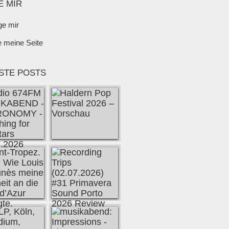
E MIR
ge mir
e meine Seite
STE POSTS