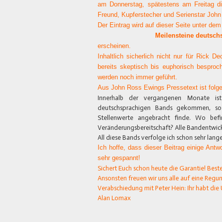
am Donnerstag, spätestens am Freitag di
Freund, Kupferstecher und Serienstar Joh
Der Eintrag wird auf dieser Seite unter dem 
Meilensteine deutsch
erscheinen.
Inhaltlich sicherlich nicht nur für Rick 
bereits skeptisch bis euphorisch besproc
werden noch immer geführt.
Aus John Ross Ewings Pressetext ist folg
Innerhalb der vergangenen Monate is
deutschsprachigen Bands gekommen, s
Stellenwerte angebracht finde. Wo befi
Veränderungsbereitschaft? Alle Bandentwic
All diese Bands verfolge ich schon sehr lang
I
ch hoffe, dass dieser Beitrag einige Antwo
sehr gespannt!
Sichert Euch schon heute die Garantie! Beste
Ansonsten freuen wir uns alle auf eine Regu
Verabschiedung mit Peter Hein: Ihr habt die U
Alan Lomax