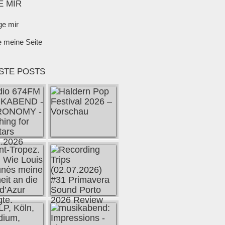
E MIR
ge mir
e meine Seite
STE POSTS