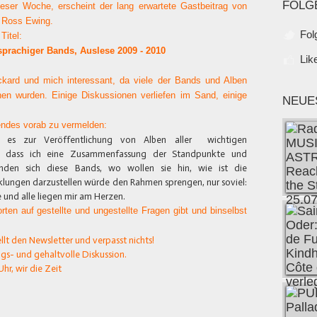
FOLG
eser Woche, erscheint der lang erwartete Gastbeitrag von
n Ross Ewing.
Fol
Titel:
sprachiger Bands, Auslese 2009 - 2010
Lik
Deckard und mich interessant, da viele der Bands und Alben
hen wurden. Einige Diskussionen verliefen im Sand, einige
NEUE
endes vorab zu vermelden:
t es zur Veröffentlichung von Alben aller wichtigen
o dass ich eine Zusammenfassung der Standpunkte und
nden sich diese Bands, wo wollen sie hin, wie ist die
klungen darzustellen würde den Rahmen sprengen, nur soviel:
e und alle liegen mir am Herzen.
rten auf gestellte und ungestellte Fragen gibt und binselbst
llt den Newsletter und verpasst nichts!
ngs- und gehaltvolle Diskussion.
hr, wir die Zeit