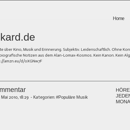
Home
kard.de
er Kino, Musik und Erinnerung. Subjektiv. Leidenschaftlich. Ohne Kons
und biografische Notizen aus dem Alan-Lomax-Kosmos. Kein Kanon. Kein Al
tps://amzn.eu/d/0XGNw7F
ommentar
HÖREN
JEDE
. Mai 2010, 18:29
-
Kategorien:
#Populäre Musik
MONA