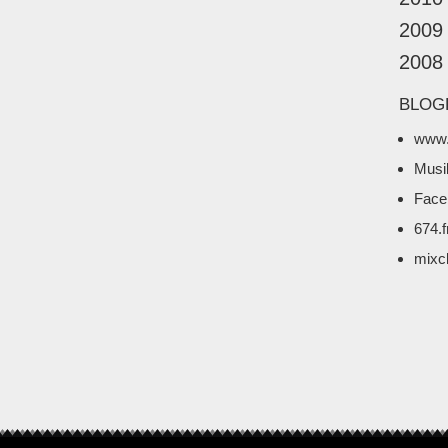
2009
2008
BLOG
www.
Musi
Face
674.
mixc