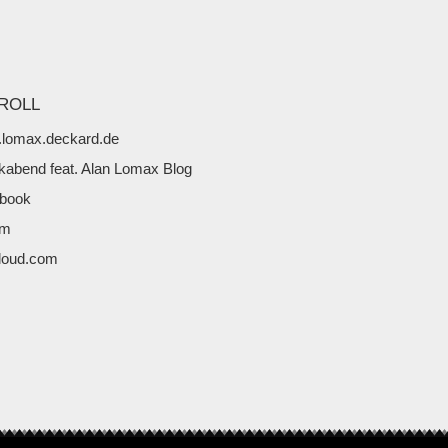
ROLL
lomax.deckard.de
kabend feat. Alan Lomax Blog
book
fm
loud.com