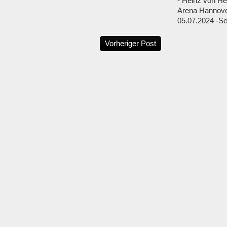
- Heinz von He
Arena Hannove
05.07.2024 -Set
Vorheriger Post