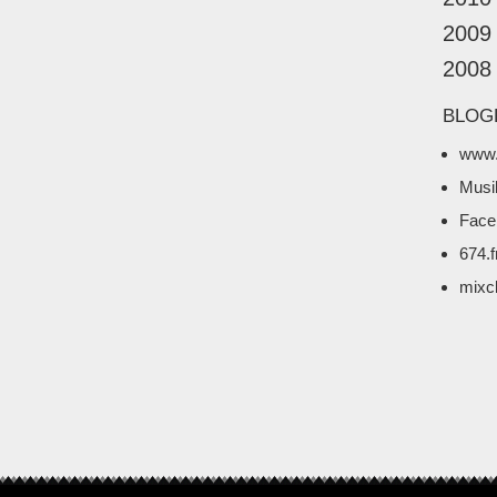
2009
2008
BLOG
www.
Musi
Face
674.
mixc