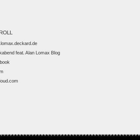
ROLL
lomax.deckard.de
kabend feat. Alan Lomax Blog
book
fm
loud.com