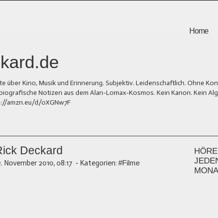
Home
kard.de
er Kino, Musik und Erinnerung. Subjektiv. Leidenschaftlich. Ohne Kons
und biografische Notizen aus dem Alan-Lomax-Kosmos. Kein Kanon. Kein Al
tps://amzn.eu/d/0XGNw7F
Rick Deckard
HÖREN
JEDE
2. November 2010, 08:17
-
Kategorien:
#Filme
MONA