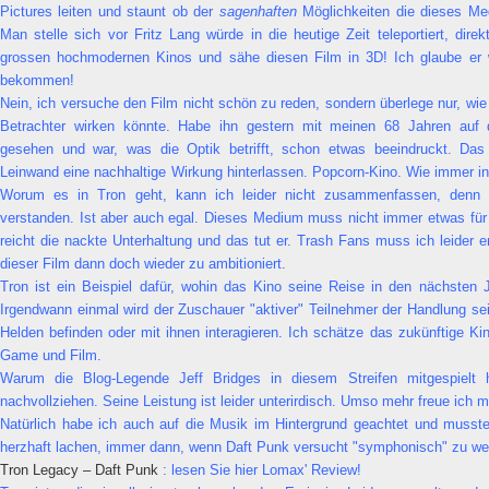
Pictures leiten und staunt ob der
sagenhaften
Möglichkeiten die dieses Me
Man stelle sich vor Fritz Lang würde in die heutige Zeit teleportiert, dire
grossen hochmodernen Kinos und sähe diesen Film in 3D! Ich glaube er 
bekommen!
Nein, ich versuche den Film nicht schön zu reden, sondern überlege nur, wie
Betrachter wirken könnte. Habe ihn gestern mit meinen 68 Jahren auf
gesehen und war, was die Optik betrifft, schon etwas beeindruckt. Da
Leinwand eine nachhaltige Wirkung hinterlassen. Popcorn-Kino. Wie immer in h
Worum es in Tron geht, kann ich leider nicht zusammenfassen, denn 
verstanden. Ist aber auch egal. Dieses Medium muss nicht immer etwas fü
reicht die nackte Unterhaltung und das tut er. Trash Fans muss ich leider e
dieser Film dann doch wieder zu ambitioniert.
Tron ist ein Beispiel dafür, wohin das Kino seine Reise in den nächsten J
Irgendwann einmal wird der Zuschauer "aktiver" Teilnehmer der Handlung sei
Helden befinden oder mit ihnen interagieren. Ich schätze das zukünftige K
Game und Film.
Warum die Blog-Legende Jeff Bridges in diesem Streifen mitgespielt 
nachvollziehen. Seine Leistung ist leider unterirdisch. Umso mehr freue ich mic
Natürlich habe ich auch auf die Musik im Hintergrund geachtet und musst
herzhaft lachen, immer dann, wenn Daft Punk versucht "symphonisch" zu wer
Tron Legacy – Daft Punk
: lesen Sie hier Lomax' Review!