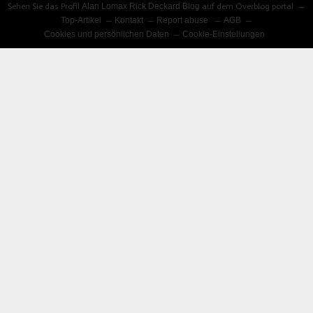
Sehen Sie das Profil
Alan Lomax Rick Deckard Blog
auf dem Overblog portal
Top-Artikel
Kontakt
Report abuse
AGB
Cookies und persönlichen Daten
Cookie-Einstellungen