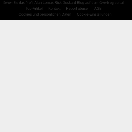
Sehen Sie das Profil
Alan Lomax Rick Deckard Blog
auf dem Overblog portal
Top-Artikel
Kontakt
Report abuse
AGB
Cookies und persönlichen Daten
Cookie-Einstellungen