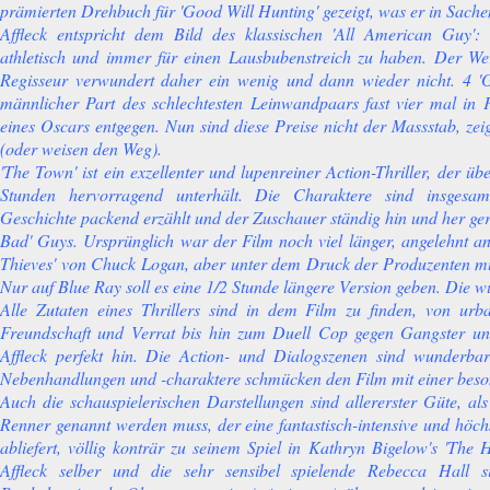
prämierten Drehbuch für 'Good Will Hunting' gezeigt, was er in Sachen
Affleck entspricht dem Bild des klassischen 'All American Guy':
athletisch und immer für einen Lausbubenstreich zu haben. Der 
Regisseur verwundert daher ein wenig und dann wieder nicht. 4 '
männlicher Part des schlechtesten Leinwandpaars fast vier mal in 
eines Oscars entgegen. Nun sind diese Preise nicht der Massstab, ze
(oder weisen den Weg).
'The Town' ist ein exzellenter und lupenreiner Action-Thriller, der üb
Stunden hervorragend unterhält. Die Charaktere sind insgesam
Geschichte packend erzählt und der Zuschauer ständig hin und her ge
Bad' Guys. Ursprünglich war der Film noch viel länger, angelehnt 
Thieves' von Chuck Logan, aber unter dem Druck der Produzenten mus
Nur auf Blue Ray soll es eine 1/2 Stunde längere Version geben. Die w
Alle Zutaten eines Thrillers sind in dem Film zu finden, von ur
Freundschaft und Verrat bis hin zum Duell Cop gegen Gangster 
Affleck perfekt hin. Die Action- und Dialogszenen sind wunderbar
Nebenhandlungen und -charaktere schmücken den Film mit einer beso
Auch die schauspielerischen Darstellungen sind allererster Güte, al
Renner genannt werden muss, der eine fantastisch-intensive und höch
abliefert, völlig konträr zu seinem Spiel in Kathryn Bigelow's 'The
Affleck selber und die sehr sensibel spielende Rebecca Hall s