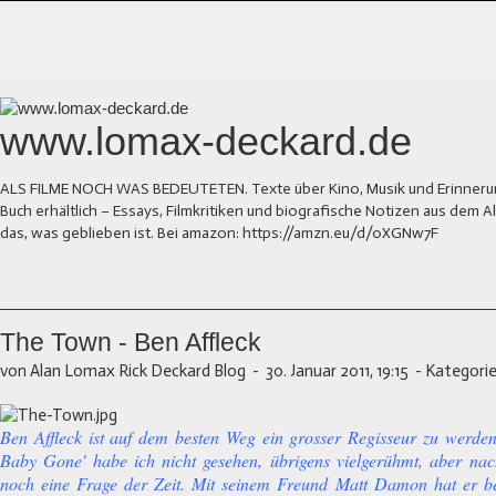
www.lomax-deckard.de
ALS FILME NOCH WAS BEDEUTETEN. Texte über Kino, Musik und Erinnerung.
Buch erhältlich – Essays, Filmkritiken und biografische Notizen aus dem
das, was geblieben ist. Bei amazon: https://amzn.eu/d/0XGNw7F
The Town - Ben Affleck
von Alan Lomax Rick Deckard Blog
-
30. Januar 2011, 19:15
-
Kategorie
Ben Affleck ist auf dem besten Weg ein grosser Regisseur zu werden
Baby Gone' habe ich nicht gesehen, übrigens vielgerühmt, aber nac
noch eine Frage der Zeit. Mit seinem Freund Matt Damon hat er be