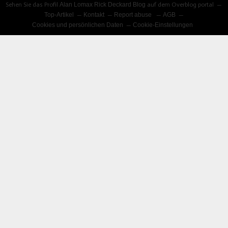
Sehen Sie das Profil
Alan Lomax Rick Deckard Blog
auf dem Overblog portal
Top-Artikel
Kontakt
Report abuse
AGB
Cookies und persönlichen Daten
Cookie-Einstellungen