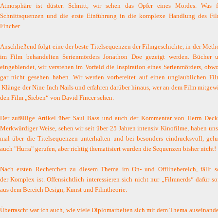
Atmosphäre ist düster. Schnitt, wir sehen das Opfer eines Mordes. Was 
Schnittsquenzen und die erste Einführung in die komplexe Handlung des Fi
Fincher.
Anschließend folgt eine der beste Titelsequenzen der Filmgeschichte, in der Met
im Film behandelten Serienmörders Jonathon Doe gezeigt werden. Bücher u
eingeblendet, wir verstehen im Vorfeld die Inspiration eines Serienmörders, obw
gar nicht gesehen haben. Wir werden vorbereitet auf einen unglaublichen Fi
Klänge der Nine Inch Nails und erfahren darüber hinaus, wer an dem Film mitgewi
den Film „Sieben“ von David Fincer sehen.
Der zufällige Artikel über Saul Bass und auch der Kommentar von Herrn Deck
Merkwürdiger Weise, sehen wir seit über 25 Jahren intensiv Kinofilme, haben un
mal über die Titelsequenzen unterhalten und bei besonders eindrucksvoll, gel
auch "Hurra" gerufen, aber richtig thematisiert wurden die Sequenzen bisher nicht!
Nach ersten Recherchen zu diesem Thema im On- und Offlinebereich, fällt so
der Komplex ist. Offensichtlich interessieren sich nicht nur „Filmnerds“ dafür 
aus dem Bereich Design, Kunst und Filmtheorie.
Überrascht war ich auch, wie viele Diplomarbeiten sich mit dem Thema auseinande