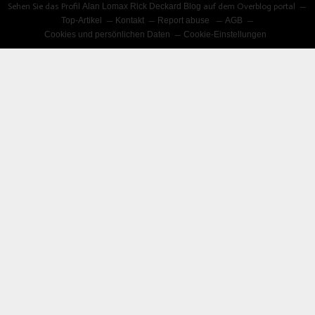
Sehen Sie das Profil
Alan Lomax Rick Deckard Blog
auf dem Overblog portal
Top-Artikel
Kontakt
Report abuse
AGB
Cookies und persönlichen Daten
Cookie-Einstellungen