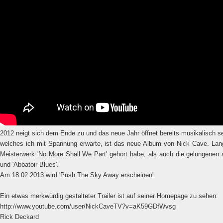
2012 neigt sich dem Ende zu und das neue Jahr öffnet bereits musikalisch se
welches ich mit Spannung erwarte, ist das neue Album von Nick Cave. Lang 
Meisterwerk 'No More Shall We Part' gehört habe, als auch die gelungenen 
und 'Abbatoir Blues'.
Am 18.02.2013 wird 'Push The Sky Away erscheinen'.
Ein etwas merkwürdig gestalteter Trailer ist auf seiner Homepage zu sehen:
http://www.youtube.com/user/NickCaveTV?v=aK59GDfWvsg
Rick Deckard