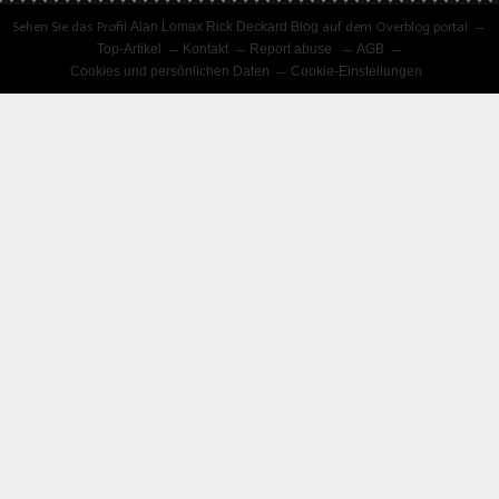
Sehen Sie das Profil
Alan Lomax Rick Deckard Blog
auf dem Overblog portal
Top-Artikel
Kontakt
Report abuse
AGB
Cookies und persönlichen Daten
Cookie-Einstellungen