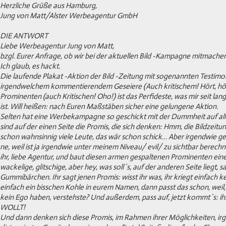
Herzliche Grüße aus Hamburg,
Jung von Matt/Alster Werbeagentur GmbH
DIE ANTWORT
Liebe Werbeagentur Jung von Matt,
bzgl. Eurer Anfrage, ob wir bei der aktuellen Bild -Kampagne mitmache
Ich glaub, es hackt.
Die laufende Plakat -Aktion der Bild -Zeitung mit sogenannten Testimon
irgendwelchem kommentierendem Geseiere (Auch kritischem! Hört, hö
Prominenten (auch Kritischen! Oho!) ist das Perfideste, was mir seit l
ist. Will heißen: nach Euren Maßstäben sicher eine gelungene Aktion.
Selten hat eine Werbekampagne so geschickt mit der Dummheit auf alle
sind auf der einen Seite die Promis, die sich denken: Hmm, die Bildzeitun
schon wahnsinnig viele Leute, das wär schon schick… Aber irgendwie geh
ne, weil ist ja irgendwie unter meinem Niveau/ evil/ zu sichtbar ber
ihr, liebe Agentur, und baut diesen armen gespaltenen Prominenten eine
wackelige, glitschige, aber hey, was soll´s, auf der anderen Seite liegt, s
Gummibärchen. Ihr sagt jenen Promis: wisst ihr was, ihr kriegt einfach 
einfach ein bisschen Kohle in eurem Namen, dann passt das schon, weil
kein Ego haben, verstehste? Und außerdem, pass auf, jetzt kommt´s: i
WOLLT!
Und dann denken sich diese Promis, im Rahmen ihrer Möglichkeiten, ir