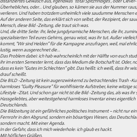
distanziertes Gewäsch aus, irgendwas “total Spitzfindiges”, oder Clever
Überhebliches, oder… Und glauben, so kämen sie aus der Nummer raus, 
verlieren. Und haben trotzdem unheimlich viele saudumme Menschen er
Auf der anderen Seite, das erklärt sich von selbst, der Rezipient, der s
Mensch, diese Bild -Zeitung, die traut sich was.
Und, die dritte Seite: Ihr, liebe jungdynamische Menschen, die ihr, zumin
spezialisierten Teil eures Gehirns, genau wisst, was ihr tut. Außer vielleic
kommt, “Wir sind Helden” für die Kampagne anzufragen, weil, mal ehrlic
lustig, wenn ausgerechnet die…
Das Problem dabei: ich hab wahrscheinlich mit der Hälfte von euch studi
ihr im ersten Semester lernt, dass das Medium die Botschaft ist. Oder, 
dass es kein “Gutes im Schlechten” gibt. Das heißt: ich weiß, dass ihr wiss
drauf scheißt.
Die BILD -Zeitung ist kein augenzwinkernd zu betrachtendes Trash -Kul
harmloses “Guilty Pleasure” für wohlfrisierte Aufstreber, keine witzige 
Lifestyle -Zitat. Und schon gar nicht ist die Bild -Zeitung das, als was ihr
Hassgeliebtes, aber weitestgehend harmloses Inventar eines eigentlich 
Deutschlands.
Die Bildzeitung ist ein gefährliches politisches Instrument – nicht nur e
Fernrohr in den Abgrund, sondern ein bösartiges Wesen, das Deutschlan
sondern macht. Mit einer Agenda.
In der Gefahr, dass ich mich wiederhole: ich glaub es hackt.
Mit höflichen Grüßen,