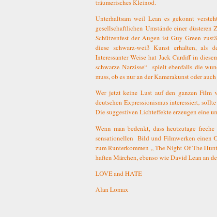
träumerisches Kleinod.
Unterhaltsam weil Lean es gekonnt versteh
gesellschaftlichen Umstände einer düsteren Z
Schützenfest der Augen ist Guy Green zus
diese schwarz-weiß Kunst erhalten, als 
Interessanter Weise hat Jack Cardiff in dies
schwarze Narzisse“
spielt ebenfalls die wu
muss, ob es nur an der Kamerakunst oder auch
Wer jetzt keine Lust auf den ganzen Film ve
deutschen Expressionismus interessiert, sollte
Die suggestiven Lichteffekte erzeugen eine 
Wenn man bedenkt, dass heutzutage freche 
sensationellen
Bild und Filmwerken einen Osc
zum Runterkommen „ The Night Of The Hunter
haften Märchen, ebenso wie David Lean an den
LOVE and HATE
Alan Lomax