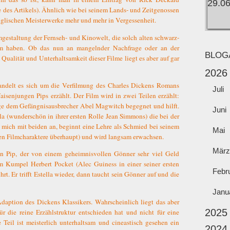
 des Artikels). Ähnlich wie bei seinem Lands- und Zeitgenossen
englischen Meisterwerke mehr und mehr in Vergessenheit.
gestaltung der Fernseh- und Kinowelt, die solch alten schwarz-
m haben. Ob das nun an mangelnder Nachfrage oder an der
BLOG
 Qualität und Unterhaltsamkeit dieser Filme liegt es aber auf gar
2026
andelt es sich um die Verfilmung des Charles Dickens Romans
Juli
isenjungen Pips erzählt. Der Film wird in zwei Teilen erzählt:
unge dem Gefängnisausbrecher Abel Magwitch begegnet und hilft.
Juni
la (wunderschön in ihrer ersten Rolle Jean Simmons) die bei der
h mich mit beiden an, beginnt eine Lehre als Schmied bei seinem
Mai
sten Filmcharaktere überhaupt) und wird langsam erwachsen.
März
en Pip, der von einem geheimnisvollen Gönner sehr viel Geld
 Kumpel Herbert Pocket (Alec Guiness in einer seiner ersten
Febr
hrt. Er trifft Estella wieder, dann taucht sein Gönner auf und die
Janu
aption des Dickens Klassikers. Wahrscheinlich liegt das aber
2025
ür die reine Erzählstruktur entschieden hat und nicht für eine
e Teil ist meisterlich unterhaltsam und cineastisch gesehen ein
2024