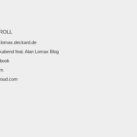
ROLL
lomax.deckard.de
kabend feat. Alan Lomax Blog
book
fm
loud.com