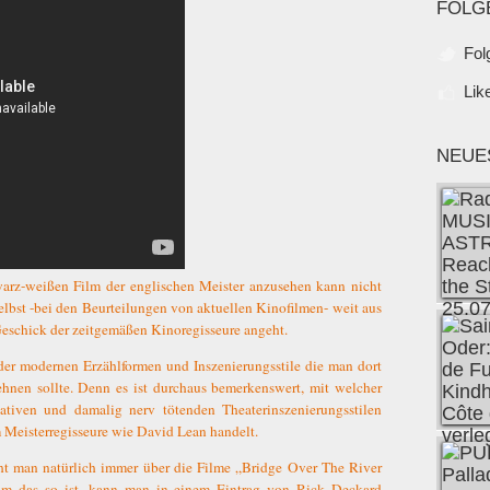
FOLG
Fol
Lik
NEUE
warz-weißen Film der englischen Meister anzusehen kann nicht
elbst -bei den Beurteilungen von aktuellen Kinofilmen- weit aus
Geschick der zeitgemäßen Kinoregisseure angeht.
 der modernen Erzählformen und Inszenierungsstile die man dort
hnen sollte. Denn es ist durchaus bemerkenswert, mit welcher
ativen und damalig nerv tötenden Theaterinszenierungsstilen
 Meisterregisseure wie David Lean handelt.
ht man natürlich immer über die Filme „Bridge Over The River
m das so ist, kann man in einem Eintrag von Rick Deckard