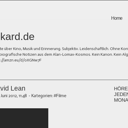
Home
kard.de
er Kino, Musik und Erinnerung. Subjektiv. Leidenschaftlich. Ohne Kons
und biografische Notizen aus dem Alan-Lomax-Kosmos. Kein Kanon. Kein Al
tps://amzn.eu/d/0XGNw7F
avid Lean
HÖREN
JEDE
. Juni 2012, 11:48
-
Kategorien:
#Filme
MONA