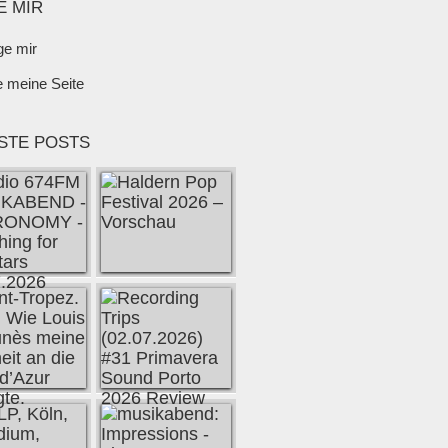
E MIR
ge mir
e meine Seite
STE POSTS