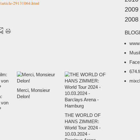
/article-29131064.html
2009
2008
BLOG
www.
Musi
Face
674.
mixc
Merci, Monsieur
m:
Delon!
 von
?
THE WORLD OF
HANS ZIMMER:
World Tour 2024 -
10.03.2024 -