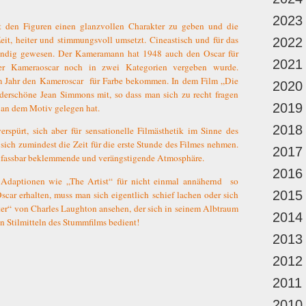
2023
t den Figuren einen glanzvollen Charakter zu geben und die
eit, heiter und stimmungsvoll umsetzt. Cineastisch und für das
2022
tändig gewesen. Der Kameramann hat 1948 auch den Oscar für
2021
der Kameraoscar noch in zwei Kategorien vergeben wurde.
em Jahr den Kameroscar
für Farbe bekommen. In dem Film „Die
2020
nderschöne Jean Simmons mit, so dass man sich zu recht fragen
2019
 an dem Motiv gelegen hat.
2018
rspürt, sich aber für sensationelle Filmästhetik im Sinne des
 sich zumindest die Zeit für die erste Stunde des Filmes nehmen.
2017
unfassbar beklemmende und verängstigende Atmosphäre.
2016
Adaptionen wie „The Artist“ für nicht einmal annähernd
so
2015
ar erhalten, muss man sich eigentlich schief lachen oder sich
“ von Charles Laughton ansehen, der sich in seinem Albtraum
2014
 Stilmitteln des Stummfilms bedient!
2013
2012
2011
2010