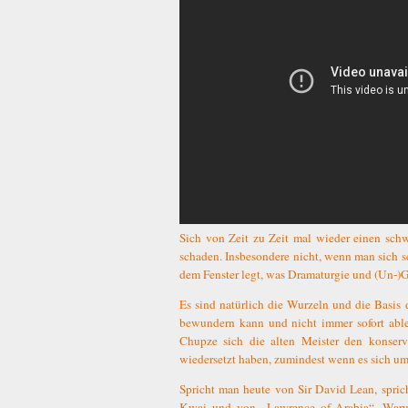
Sich von Zeit zu Zeit mal wieder einen sch
schaden. Insbesondere nicht, wenn man sich s
dem Fenster legt, was Dramaturgie und (Un-)
Es sind natürlich die Wurzeln und die Basis
bewundern kann und nicht immer sofort able
Chupze sich die alten Meister den konserv
wiedersetzt haben, zumindest wenn es sich um
Spricht man heute von Sir David Lean, spric
Kwai und von „Lawrence of Arabia“. Waru