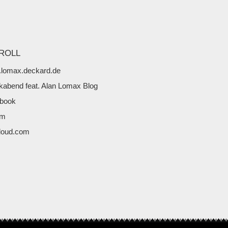
ROLL
lomax.deckard.de
kabend feat. Alan Lomax Blog
book
fm
loud.com