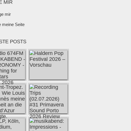
E MIR
ge mir
e meine Seite
STE POSTS