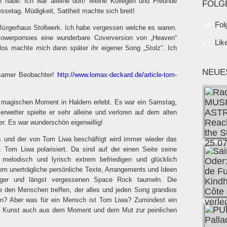
 habe. Ich war alleine dort! Meine Kollegen und Freunde
FOLG
ssetag. Müdigkeit, Sattheit machte sich breit!
Fol
ürgerhaus Stollwerk. Ich habe vergessen welche es waren.
Flowerpornoes eine wunderbare Coverversion von „Heaven“
Lik
los machte mich dann später ihr eigener Song „Stolz“. Ich
NEUE
ksamer Beobachter!
http://www.lomax-deckard.de/article-tom-
 magischen Moment in Haldern erlebt. Es war ein Samstag,
wetter spielte er sehr alleine und verloren auf dem alten
r. Es war wunderschön eigenwillig!
s und der von Tom Liwa beschäftigt wird immer wieder das
 Tom Liwa polarisiert. Da sind auf der einen Seite seine
melodisch und lyrisch extrem befriedigen und glücklich
m unerträgliche persönliche Texte, Arrangements und Ideen
lager und längst vergessenen Space Rock taumeln. Die
e den Menschen treffen, der alles und jeden Song grandios
in? Aber was für ein Mensch ist Tom Liwa? Zumindest ein
eine Kunst auch aus dem Moment und dem Mut zur peinlichen