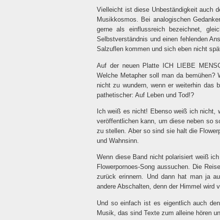
Vielleicht ist diese Unbeständigkeit auc
Musikkosmos. Bei analogischen Gedanken
gerne als einflussreich bezeichnet, gle
Selbstverständnis und einen fehlenden An
Salzuflen kommen und sich eben nicht spä
Auf der neuen Platte ICH LIEBE MENSC
Welche Metapher soll man da bemühen? Wer
nicht zu wundern, wenn er weiterhin da
pathetischer: Auf Leben und Tod!?
Ich weiß es nicht! Ebenso weiß ich nicht
veröffentlichen kann, um diese neben s
zu stellen. Aber so sind sie halt die Flow
und Wahnsinn.
Wenn diese Band nicht polarisiert weiß ic
Flowerpornoes-Song aussuchen. Die Reise 
zurück erinnern. Und dann hat man ja a
andere Abschalten, denn der Himmel wird vo
Und so einfach ist es eigentlich auch de
Musik, das sind Texte zum alleine hören un