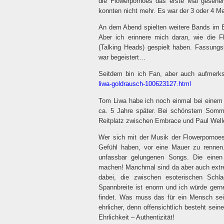
die Flowerpornoes das erste Mal gesehen
konnten nicht mehr. Es war der 3 oder 4 Me
An dem Abend spielten weitere Bands im B
Aber ich erinnere mich daran, wie die 
(Talking Heads) gespielt haben. Fassungs
war begeistert…
Seitdem bin ich Fan, aber auch aufmer
liwa-goldrausch-100623127.html
Tom Liwa habe ich noch einmal bei einem
ca. 5 Jahre später. Bei schönstem Sommer
Reitplatz zwischen Embrace und Paul Welle
Wer sich mit der Musik der Flowerpornoe
Gefühl haben, vor eine Mauer zu rennen.
unfassbar gelungenen Songs. Die einen 
machen! Manchmal sind da aber auch extre
dabei, die zwischen esoterischen Sch
Spannbreite ist enorm und ich würde gern
findet. Was muss das für ein Mensch se
ehrlicher, denn offensichtlich besteht s
Ehrlichkeit – Authentizität!