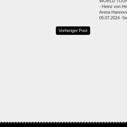
WORLD TOUR
- Heinz von He
Arena Hannove
05.07.2024 -Set
Vorheriger Post