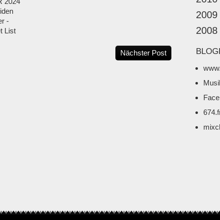
 2024
iden
2009
r -
2008
 List
BLOG
Nächster Post
www.
Musi
Face
674.
mixc