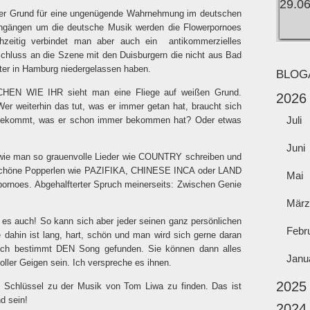
h der Grund für eine ungenügende Wahrnehmung im deutschen
gängen um die deutsche Musik werden die Flowerpornoes
ichzeitig verbindet man aber auch ein
antikommerzielles
schluss an die Szene mit den Duisburgern die nicht aus Bad
ter in Hamburg niedergelassen haben.
BLOG
HEN WIE IHR sieht man eine Fliege auf weißen Grund.
2026
 weiterhin das tut, was er immer getan hat, braucht sich
Juli
s bekommt, was er schon immer bekommen hat? Oder etwas
Juni
, wie man so grauenvolle Lieder wie COUNTRY schreiben und
o schöne Popperlen wie PAZIFIKA, CHINESE INCA oder LAND
Mai
erpornoes. Abgehalfterter Spruch meinerseits: Zwischen Genie
März
h es auch! So kann sich aber jeder seinen ganz persönlichen
Febr
dahin ist lang, hart, schön und man wird sich gerne daran
uch bestimmt DEN Song gefunden. Sie können dann alles
Janu
ller Geigen sein. Ich verspreche es ihnen.
2025
n Schlüssel zu der Musik von Tom Liwa zu finden. Das ist
d sein!
2024