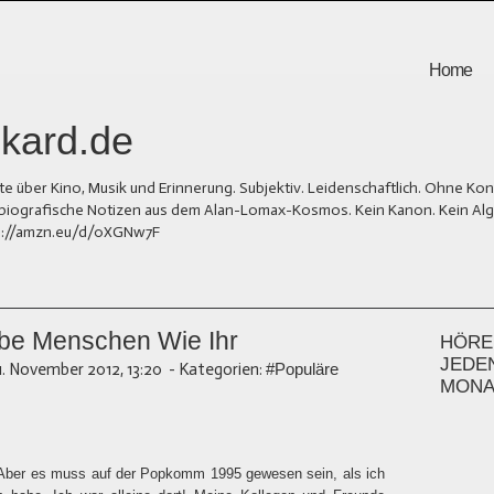
Home
kard.de
er Kino, Musik und Erinnerung. Subjektiv. Leidenschaftlich. Ohne Kons
und biografische Notizen aus dem Alan-Lomax-Kosmos. Kein Kanon. Kein Al
tps://amzn.eu/d/0XGNw7F
ebe Menschen Wie Ihr
HÖREN
JEDE
1. November 2012, 13:20
-
Kategorien:
#Populäre
MONA
 Aber es muss auf der Popkomm 1995 gewesen sein, als ich