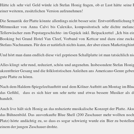
Hätte ich sehr viel Geld würde ich Stefan Honig fragen, ob er Lust hätte seine 
einer weiteren, zusätzlichen Version aufzunehmen!
Die Semantik der Platte könnte allerdings nicht besser sein: Erstveröffentlichung
Mitmusiker von Anna Calvi bis Calexiko, kompositorisch sehr dichte melanc
Tellerwäscher zum Popstargeschichte- im Gepäck inkl. Beipackzettel „Ich bin e
Booking bei Grand Hotel Van Cleef, Vorband von Kettcar und dazu eine zuck
Stefans Nachnamen. Für den er natürlich nichts kann, der aber einen Marketinghint
Und hört man dann endlich diese viel gepriesen Schallplatte ist man tatsächlich n
Alles klingt sehr rund, reduziert, schön und angenehm. Insbesondere Stefan Honi
akzentfreier Gesang und die folkloristischen Anleihen ans Americano-Genre geben
gute Platte zu hören.
Nach dem Haldern-Spiegelzeltauftritt und dem Kölner Auftritt am Montag im Blue 
das Gefühl,
dass es sich hier um sehr nette und etwas bessere Musiker als 
handelt.
Auch live hält sich Honig an das reduzierte musikalische Konzept der Platte. Aku
das Bühnenbild. Das ausverkaufte Blue Shell (200 Zuschauer mehr wollten noc
Platz) hörte andächtig zu, so dass es sogar schwierig wurde ein Bier zu bestellen
einem der jungen Zuschauer drohte.