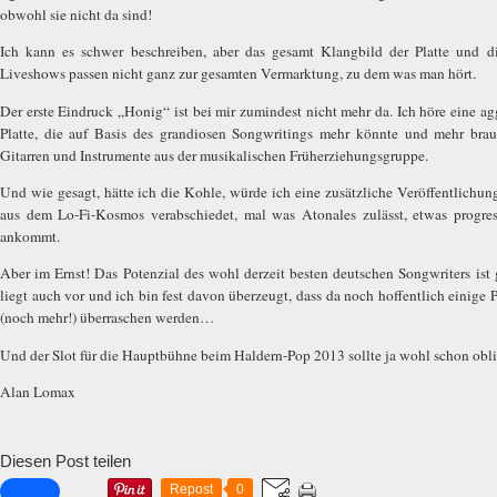
obwohl sie nicht da sind!
Ich kann es schwer beschreiben, aber das gesamt Klangbild der Platte und d
Liveshows passen nicht ganz zur gesamten Vermarktung, zu dem was man hört.
Der erste Eindruck „Honig“ ist bei mir zumindest nicht mehr da. Ich höre eine agg
Platte, die auf Basis des grandiosen Songwritings mehr könnte und mehr brauc
Gitarren und Instrumente aus der musikalischen Früherziehungsgruppe.
Und wie gesagt, hätte ich die Kohle, würde ich eine zusätzliche Veröffentlichung
aus dem Lo-Fi-Kosmos verabschiedet, mal was Atonales zulässt, etwas progress
ankommt.
Aber im Ernst! Das Potenzial des wohl derzeit besten deutschen Songwriters ist
liegt auch vor und ich bin fest davon überzeugt, dass da noch hoffentlich einige 
(noch mehr!) überraschen werden…
Und der Slot für die Hauptbühne beim Haldern-Pop 2013 sollte ja wohl schon obli
Alan Lomax
Diesen Post teilen
Repost
0