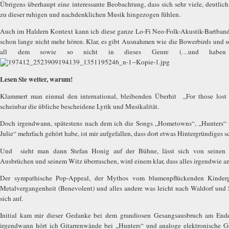
Übrigens überhaupt eine interessante Beobachtung, dass sich sehr viele, deutlic
zu dieser ruhigen und nachdenklichen Musik hingezogen fühlen.
Auch im Haldern Kontext kann ich diese ganze Lo-Fi Neo-Folk-Akustik-Bartband
schon lange nicht mehr hören. Klar, es gibt Ausnahmen wie die Bowerbirds und so
all dem sowie so nicht in dieses Genre (…und haben 
Lesen Sie weiter, warum!
Klammert man einmal den international, bleibenden Überhit
„For those los
scheinbar die übliche bescheidene Lyrik und Musikalität.
Doch irgendwann, spätestens nach dem ich die Songs „Hometowns“, „Hunters“ 
Julie“ mehrfach gehört habe, ist mir aufgefallen, dass dort etwas Hintergründiges 
Und
sieht man dann Stefan Honig auf der Bühne, lässt sich von seinen 
Ausbrüchen und seinem Witz überraschen, wird einem klar, dass alles irgendwie ande
Der sympathische Pop-Appeal, der Mythos vom blumenpflückenden Kindergä
Metalvergangenheit (Benevolent) und alles andere was leicht nach Waldorf und Sc
sich auf.
Initial kam mir dieser Gedanke bei dem grandiosen Gesangsausbruch am E
irgendwann hört ich Gitarrenwände bei „Hunters“ und analoge elektronische Ge