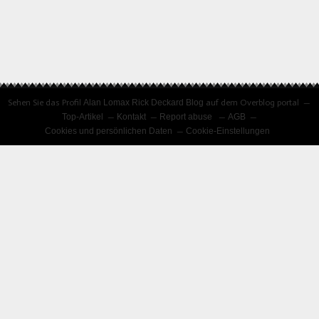
Sehen Sie das Profil
Alan Lomax Rick Deckard Blog
auf dem Overblog portal
Top-Artikel
Kontakt
Report abuse
AGB
Cookies und persönlichen Daten
Cookie-Einstellungen