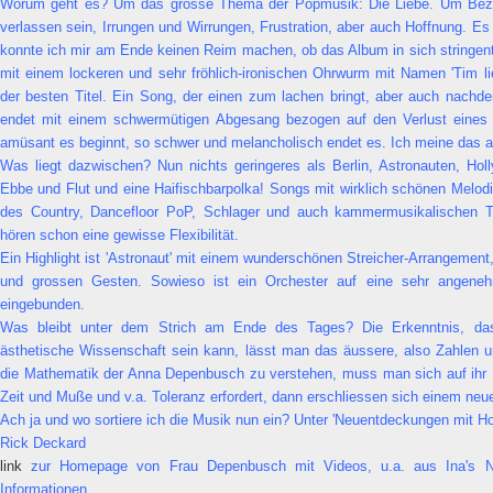
Worum geht es? Um das grosse Thema der Popmusik: Die Liebe. Um Bezi
verlassen sein, Irrungen und Wirrungen, Frustration, aber auch Hoffnung. Es 
konnte ich mir am Ende keinen Reim machen, ob das Album in sich stringent 
mit einem lockeren und sehr fröhlich-ironischen Ohrwurm mit Namen 'Tim lie
der besten Titel. Ein Song, der einen zum lachen bringt, aber auch nachd
endet mit einem schwermütigen Abgesang bezogen auf den Verlust eines 
amüsant es beginnt, so schwer und melancholisch endet es. Ich meine das a
Was liegt dazwischen? Nun nichts geringeres als Berlin, Astronauten, Ho
Ebbe und Flut und eine Haifischbarpolka! Songs mit wirklich schönen Melodi
des Country, Dancefloor PoP, Schlager und auch kammermusikalischen T
hören schon eine gewisse Flexibilität.
Ein Highlight ist 'Astronaut' mit einem wunderschönen Streicher-Arrangemen
und grossen Gesten. Sowieso ist ein Orchester auf eine sehr angen
eingebunden.
Was bleibt unter dem Strich am Ende des Tages? Die Erkenntnis, da
ästhetische Wissenschaft sein kann, lässt man das äussere, also Zahlen 
die Mathematik der Anna Depenbusch zu verstehen, muss man sich auf ihr
Zeit und Muße und v.a. Toleranz erfordert, dann erschliessen sich einem neu
Ach ja und wo sortiere ich die Musik nun ein? Unter 'Neuentdeckungen mit Hof
Rick Deckard
link
zur Homepage von Frau Depenbusch mit Videos, u.a. aus Ina's N
Informationen.