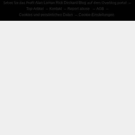
Sehen Sie das Profil
Alan Lomax Rick Deckard Blog
auf dem Overblog portal
Top-Artikel
Kontakt
Report abuse
AGB
Cookies und persönlichen Daten
Cookie-Einstellungen