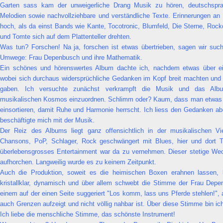
Garten sass kam der unweigerliche Drang Musik zu hören, deutschspr
Melodien sowie nachvollziehbare und verständliche Texte. Erinnerungen a
hoch, als da einst Bands wie Kante, Tocotronic, Blumfeld, Die Sterne, Roc
und Tomte sich auf dem Plattenteller drehten.
Was tun? Forschen! Na ja, forschen ist etwas übertrieben, sagen wir such
Umwege: Frau Depenbusch und ihre Mathematik.
Ein schönes und hörenswertes Album dachte ich, nachdem etwas über ei
wobei sich durchaus widersprüchliche Gedanken im Kopf breit machten und 
gaben. Ich versuchte zunächst verkrampft die Musik und das Al
musikalischen Kosmos einzuordnen. Schlimm oder? Kaum, dass man etwas h
einsortieren, damit Ruhe und Harmonie herrscht. Ich liess den Gedanken abe
beschäftigte mich mit der Musik.
Der Reiz des Albums liegt ganz offensichtlich in der musikalischen Vielf
Chansons, PoP, Schlager, Rock geschwängert mit Blues, hier und dort T
überlebensgrosses Entertainment war da zu vernehmen. Dieser stetige Wech
aufhorchen. Langweilig wurde es zu keinem Zeitpunkt.
Auch die Produktion, soweit es die heimischen Boxen erahnen lassen, kl
kristallklar, dynamisch und über allem schwebt die Stimme der Frau Dep
einem auf der einen Seite suggeriert "Los komm, lass uns Pferde stehlen!", 
auch Grenzen aufzeigt und nicht völlig nahbar ist. Über diese Stimme bin ich
Ich liebe die menschliche Stimme, das schönste Instrument!