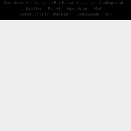
Sehen Sie das Profil
Alan Lomax Rick Deckard Blog
auf dem Overblog portal
Top-Artikel
Kontakt
Report abuse
AGB
Cookies und persönlichen Daten
Cookie-Einstellungen