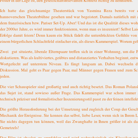
Foster in der Lage ist, den gesellschaftsrelevanten Kontext richtig zu definieren.
Ich hatte das gleichnamige Theaterstück von Yasmina Reza bereits vor e
hannoverschen Theaterbühne gesehen und war begeistert. Damals natürlich mit 
dem französischen bzw. Pariser Set-Up. Aber! Und das ist die Qualität dieses wo
der 2000er Jahre, es wird immer funktionieren, wenn man es inszeniert! Selbst La
Erfolge damit feiern! Denn kaum ein Stück fädelt die unterdrückten Gefühle v
einem bürgerlichen Schlachtfeld einfacher ein, als dieses Kammerspiel. Worum geh
Zwei
gut situierte, liberale Elternpaare treffen sich in einer Wohnung, um die 
diskutieren. Was als kultiviertes, geübtes und distanziertes Verhalten beginnt, ent
Wortgefecht auf unterstem Niveau. Es fängt langsam an. Dabei wechseln d
Diskussion. Mal geht es Paar gegen Paar, mal Männer gegen Frauen und zum Sch
jeden.
Die vier Schauspieler sind großartig und auch richtig besetzt. Das Roman Polansk
das Sujet ist, stand sowieso außer Frage. Das Kammerspiel war schon immer 
technisch präziser und formalistischer Inszenierungsstil passt zu der feinen intellek
Die größte Herausforderung bei der Umsetzung und zugleich der Coup der Geschic
Mechanik der Ereignisse. Sie kennen das selbst, liebe Leser, wenn sich in Ihrem 
Sie nichts dagegen tun können, weil das Zwanghafte in Ihnen größer ist als d
Gemetzels!
Der Film ist absolut zu empfehlen und wird wahrscheinlich ein Klassiker we