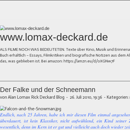
www.lomax-deckard.de
ALS FILME NOCH WAS BEDEUTETEN. Texte über Kino, Musik und Erinnerung.
Buch erhältlich – Essays, Filmkritiken und biografische Notizen aus dem
das, was geblieben ist. Bei amazon: https://amzn.eu/d/0XGNw7F
Der Falke und der Schneemann
von Alan Lomax Rick Deckard Blog
-
26. Juli 2010, 19:36
-
Kategorien:
Endlich, nach 25 Jahren, habe ich mir diesen Film einmal angesehen
überdauert, ist kein Klassiker, nicht aufwühlend, ein Kind seiner Z
wesentlich, denn im Kern ist er gut und vielleicht auch doch wieder zei