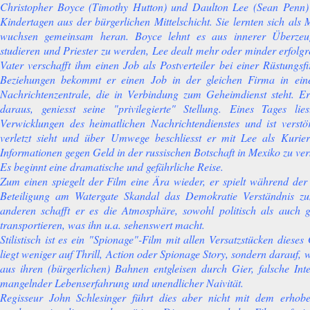
Christopher Boyce (Timothy Hutton) und Daulton Lee (Sean Penn) 
Kindertagen aus der bürgerlichen Mittelschicht. Sie lernten sich als
wuchsen gemeinsam heran. Boyce lehnt es aus innerer Überze
studieren und Priester zu werden, Lee dealt mehr oder minder erfolg
Vater verschafft ihm einen Job als Postverteiler bei einer Rüstungs
Beziehungen bekommt er einen Job in der gleichen Firma in eine
Nachrichtenzentrale, die in Verbindung zum Geheimdienst steht. Er
daraus, geniesst seine "privilegierte" Stellung. Eines Tages li
Verwicklungen des heimatlichen Nachrichtendienstes und ist verstör
verletzt sieht und über Umwege beschliesst er mit Lee als Kurie
Informationen gegen Geld in der russischen Botschaft in Mexiko zu ver
Es beginnt eine dramatische und gefährliche Reise.
Zum einen spiegelt der Film eine Ära wieder, er spielt während der
Beteiligung am Watergate Skandal das Demokratie Verständnis z
anderen schafft er es die Atmosphäre, sowohl politisch als auch ges
transportieren, was ihn u.a. sehenswert macht.
Stilistisch ist es ein "Spionage"-Film mit allen Versatzstücken diese
liegt weniger auf Thrill, Action oder Spionage Story, sondern darauf,
aus ihren (bürgerlichen) Bahnen entgleisen durch Gier, falsche Inte
mangelnder Lebenserfahrung und unendlicher Naivität.
Regisseur John Schlesinger führt dies aber nicht mit dem erhobe