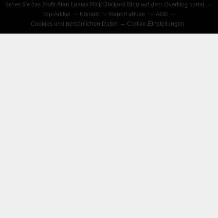
Sehen Sie das Profil
Alan Lomax Rick Deckard Blog
auf dem Overblog portal
Top-Artikel
Kontakt
Report abuse
AGB
Cookies und persönlichen Daten
Cookie-Einstellungen