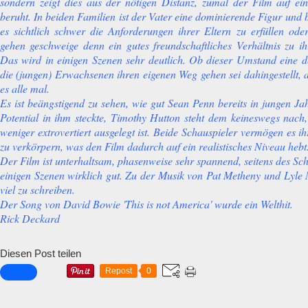
sondern zeigt dies aus der nötigen Distanz, zumal der Film auf e
beruht. In beiden Familien ist der Vater eine dominierende Figur und
es sichtlich schwer die Anforderungen ihrer Eltern zu erfüllen od
gehen geschweige denn ein gutes freundschaftliches Verhältnis zu i
Das wird in einigen Szenen sehr deutlich. Ob dieser Umstand eine 
die (jungen) Erwachsenen ihren eigenen Weg gehen sei dahingestellt,
es alle mal.
Es ist beängstigend zu sehen, wie gut Sean Penn bereits in jungen Jah
Potential in ihm steckte, Timothy Hutton steht dem keineswegs nach
weniger extrovertiert ausgelegt ist. Beide Schauspieler vermögen es i
zu verkörpern, was den Film dadurch auf ein realistisches Niveau heb
Der Film ist unterhaltsam, phasenweise sehr spannend, seitens des Sc
einigen Szenen wirklich gut. Zu der Musik von Pat Metheny und Lyle
viel zu schreiben.
Der Song von David Bowie 'This is not America' wurde ein Welthit.
Rick Deckard
Diesen Post teilen
Repost
0