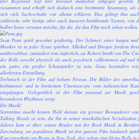
Der Regisseur legt hier bewusst
diametral entgegen gesetzte
zusammen und erhofft sich dadurch eine bestimmte Spannung, als a
sich viele Sachverhalte von alleine erklären. Das gelingt ihm au
zahlreiche sehr lustige aber auch äusserst berührende Szenen, von
halber keine verraten möchte, für die, die den Film noch sehen wollen.
Sean Penn spielt gewohnt großartig. Der Schmerz einer langen und 
Musiker ist in jeder Szene spürbar. Alkohol und Drogen fordern ihren
unübersehbar, zumindest rein äußerlich, an Robert Smith von The Cur
der Rolle sowohl physisch als auch psychisch vollkommen auf und b
ein guter, ein großer Schauspieler zu sein. Ganz besonders wir
allerletzten Einstellung.
Technisch ist der Film auf hohem Niveau. Die Bilder des amerik
farbintensiv und in breitestem Cinemascope vom italienischen K
eingefangen. Gelegentlich ist der Film passend zur Musik gesc
besonderen Rhythmus sorgt.
Die Musik!
Sorrentino macht keinen Hehl daraus ein grosser Bewunderer vo
Talking Heads zu sein, die ihn in seiner musikalischen Sozialisation
Jahren kam er über seinen Bruder mit der Rock Musik in Berühr
Zuwendung zur populären Musik ist den ganzen Film hindurch spürba
Konzertauftritt von Byrne in New York, der zudem eine kleine Rolle i