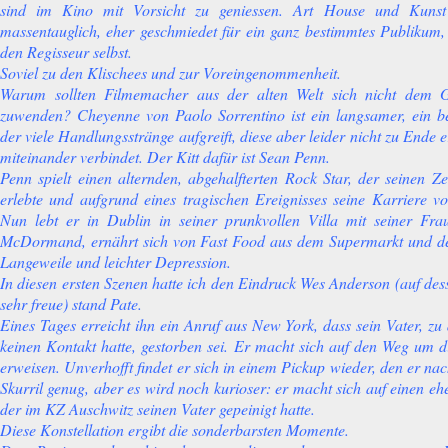
sind im Kino mit Vorsicht zu geniessen. Art House und Kunst
massentauglich, eher geschmiedet für ein ganz bestimmtes Publikum, i
den Regisseur selbst.
Soviel zu den Klischees und zur Voreingenommenheit.
Warum sollten Filmemacher aus der alten Welt sich nicht dem
zuwenden? Cheyenne von Paolo Sorrentino ist ein langsamer, ein be
der viele Handlungsstränge aufgreift, diese aber leider nicht zu Ende 
miteinander verbindet. Der Kitt dafür ist Sean Penn.
Penn spielt einen alternden, abgehalfterten Rock Star, der seinen Z
erlebte und aufgrund eines tragischen Ereignisses seine Karriere vo
Nun lebt er in Dublin in seiner prunkvollen Villa mit seiner Fra
McDormand, ernährt sich von Fast Food aus dem Supermarkt und der
Langeweile und leichter Depression.
In diesen ersten Szenen hatte ich den Eindruck Wes Anderson (auf de
sehr freue) stand Pate.
Eines Tages erreicht ihn ein Anruf aus New York, dass sein Vater, zu
keinen Kontakt hatte, gestorben sei. Er macht sich auf den Weg um d
erweisen. Unverhofft findet er sich in einem Pickup wieder, den er nac
Skurril genug, aber es wird noch kurioser: er macht sich auf einen eh
der im KZ Auschwitz seinen Vater gepeinigt hatte.
Diese Konstellation ergibt die sonderbarsten Momente.