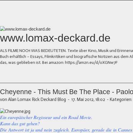
www.lomax-deckard.de
ALS FILME NOCH WAS BEDEUTETEN. Texte über Kino, Musik und Erinnerung.
Buch erhältlich – Essays, Filmkritiken und biografische Notizen aus dem
das, was geblieben ist. Bei amazon: https://amzn.eu/d/0XGNw7F
Cheyenne - This Must Be The Place - Paolo
von Alan Lomax Rick Deckard Blog
-
17. Mai 2012, 18:02
-
Kategorien:
Ein europäischer Regisseur und ein Road Movie.
Kann das gut gehen?
Die Antwort ist ja und nein zugleich. Europäer, gerade die in Cannes