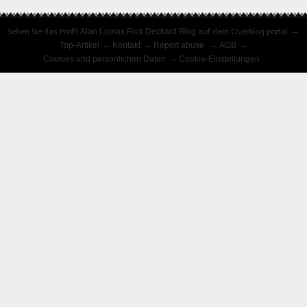
Sehen Sie das Profil
Alan Lomax Rick Deckard Blog
auf dem Overblog portal
Top-Artikel
Kontakt
Report abuse
AGB
Cookies und persönlichen Daten
Cookie-Einstellungen