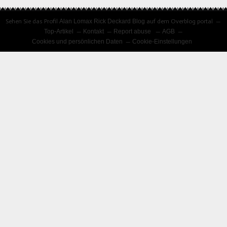
Sehen Sie das Profil
Alan Lomax Rick Deckard Blog
auf dem Overblog portal
Top-Artikel
Kontakt
Report abuse
AGB
Cookies und persönlichen Daten
Cookie-Einstellungen