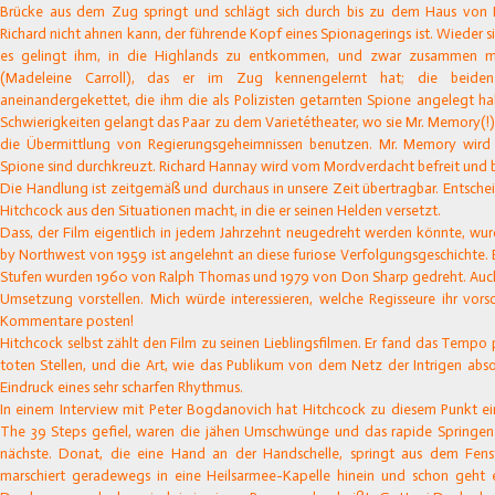
Brücke aus dem Zug springt und schlägt sich durch bis zu dem Haus von P
Richard nicht ahnen kann, der führende Kopf eines Spionagerings ist. Wieder sitz
es gelingt ihm, in die Highlands zu entkommen, und zwar zusammen
(Madeleine Carroll), das er im Zug kennengelernt hat; die beiden
aneinandergekettet, die ihm die als Polizisten getarnten Spione angelegt ha
Schwierigkeiten gelangt das Paar zu dem Varietétheater, wo sie Mr. Memory(!)
die Übermittlung von Regierungsgeheimnissen benutzen. Mr. Memory wird 
Spione sind durchkreuzt. Richard Hannay wird vom Mordverdacht befreit un
Die Handlung ist zeitgemäß und durchaus in unsere Zeit übertragbar. Entschei
Hitchcock aus den Situationen macht, in die er seinen Helden versetzt.
Dass, der Film eigentlich in jedem Jahrzehnt neugedreht werden könnte, wur
by Northwest von 1959 ist angelehnt an diese furiose Verfolgungsgeschichte
Stufen wurden 1960 von Ralph Thomas und 1979 von Don Sharp gedreht. Auch 
Umsetzung vorstellen. Mich würde interessieren, welche Regisseure ihr vors
Kommentare posten!
Hitchcock selbst zählt den Film zu seinen Lieblingsfilmen. Er fand das Tempo 
toten Stellen, und die Art, wie das Publikum von dem Netz der Intrigen absor
Eindruck eines sehr scharfen Rhythmus.
In einem Interview mit Peter Bogdanovich hat Hitchcock zu diesem Punkt ei
The 39 Steps gefiel, waren die jähen Umschwünge und das rapide Springen v
nächste. Donat, die eine Hand an der Handschelle, springt aus dem Fenst
marschiert geradewegs in eine Heilsarmee-Kapelle hinein und schon geht e