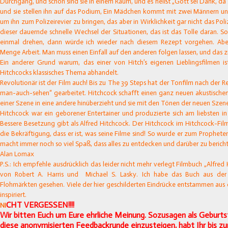
Durchgang, und schon sind sie in einem Raum, und es heißt „Gott sei Dank, da s
und sie stellen ihn auf das Podium, Ein Mädchen kommt mit zwei Männern un
um ihn zum Polizeirevier zu bringen, das aber in Wirklichkeit gar nicht das Poli
dieser dauernde schnelle Wechsel der Situationen, das ist das Tolle daran. S
einmal drehen, dann würde ich wieder nach diesem Rezept vorgehen. Aber
Menge Arbeit. Man muss einen Einfall auf den anderen folgen lassen, und das zi
Ein anderer Grund warum, das einer von Hitch’s eigenen Lieblingsfilmen ist,
Hitchcocks klassisches Thema abhandelt.
Revolutionär ist der Film auch! Bis zu The 39 Steps hat der Tonfilm nach de
man-auch-sehen“ gearbeitet. Hitchcock schafft einen ganz neuen akustischen
einer Szene in eine andere hinüberzieht und sie mit den Tönen der neuen Szene
Hitchcock war ein geborener Entertainer und produzierte sich am liebsten in 
Bessere Besetzung gibt als Alfred Hitchcock. Der Hitchcock im Hitchcock-Film
die Bekräftigung, dass er ist, was seine Filme sind! So wurde er zum Prophete
macht immer noch so viel Spaß, dass alles zu entdecken und darüber zu berich
Alan Lomax
P.S.: Ich empfehle ausdrücklich das leider nicht mehr verlegt Filmbuch „Alfred
von Robert A. Harris und
Michael S. Lasky. Ich habe das Buch aus der 
Flohmärkten gesehen. Viele der hier geschilderten Eindrücke entstammen au
inspiriert.
CHT VERGESSEN!!!!
N
I
Wir bitten Euch um Eure ehrliche Meinung. Sozusagen als Geburt
diese anonymisierten Feedbackrunde einzusteigen, habt Ihr bis 