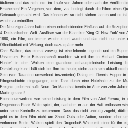
titulieren und das nicht erst im Laufe von Jahren oder nach der Veröffentli
Erscheinen! Ein Vorgehen, von dem, v.a. bedingt durch die Filme eines Quen
Gebrauch gemacht wird. Das können wir so nicht stehen lassen und es ist a
wieder zu entmüllen.
Die Neunziger Jahre hatten einen entscheidenden Einfluss auf die Rezeptio
& Deckard'schen Welt. Auslöser war der Klassiker 'King Of New York' von 
1990, ein Film, der immer wieder zitiert wurde und das nicht nur unter
Öffentlichkeit mit Wirkung, doch dazu später mehr.
Chris Walken, das einmal vorweg, ist eine lebende Legende und ein Supers
Universum. Erste Bekanntschaft machten wir mit ihm in Michael Cimino
Hunter', in dem Walken eine grandiose schauspielerische Leistung lie
Darstellungskunst hält sich bei Ihm bis heute, siehe auch sein aktuell ersch
Sein (von Tarantino umwerfend inszenierter) Dialog mit Dennis Hopper in 
Filmgeschichte eingegangen, sein Tanz durch eine Hotelhalle zu der M
Ereignis, jedesmal auf's Neue. Der Mann hat bereits im Alter von zehn Jahre
Martin getanzt!
Ebenso umwerfend war seine Leistung in dem Film von Abel Ferrara, in
Drogenboss Frank White spielt, der, nachdem er aus der Haft entlassen wir
unter seine Kontrolle zu bekommen. Dass das nicht unblutig zugeht, dürfte
geht es in dem Film nicht um Shoot Outs oder Action, sondern eher um 
verlorenen Seele. Walken spielt den Drogenboß White mit einer für ihn e