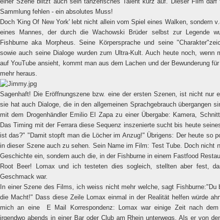
einer Szene blitzt auch sein tänzerisches Talent kurz auf. Dieser Film darf
Sammlung fehlen - ein absolutes Muss!
Doch 'King Of New York' lebt nicht allein vom Spiel eines Walken, sondern v
eines Mannes, der durch die Wachowski Brüder selbst zur Legende wu
Fishburne aka Morpheus. Seine Körpersprache und seine "Charakter"z
sowie auch seine Dialoge wurden zum Ultra-Kult. Auch heute noch, wenn 
auf YouTube ansieht, kommt man aus dem Lachen und der Bewunderung für 
mehr heraus.
Sagenhaft! Die Eröffnungszene bzw. eine der ersten Szenen, ist nicht nur 
sie hat auch Dialoge, die in den allgemeinen Sprachgebrauch übergangen si
mit dem Drogenhändler Emilio El Zapa zu einer Übergabe: Kamera, Schnitt
Das Timing mit der Ferrara diese Sequenz inszenierte sucht bis heute sein
ist das?" "Damit stopft man die Löcher im Anzug!" Übrigens: Der heute so 
in dieser Szene auch zu sehen. Sein Name im Film: Test Tube. Doch nicht n
Geschichte ein, sondern auch die, in der Fishburne in einem Fastfood Restaur
Root Beer! Lomax und ich testeten dies sogleich, stellten aber fest, d
Geschmack war.
In einer Szene des Films, ich weiss nicht mehr welche, sagt Fishburne:"Du b
die Macht!" Dass diese Zeile Lomax einmal in der Realität helfen würde ahnt
mich an eine E Mail Korrespondenz: Lomax war einige Zeit nach dem 
irgendwo abends in einer Bar oder Club am Rhein unterwegs. Als er von den