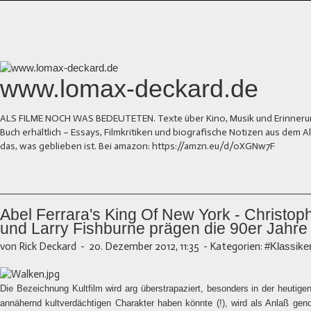
www.lomax-deckard.de
ALS FILME NOCH WAS BEDEUTETEN. Texte über Kino, Musik und Erinnerung.
Buch erhältlich – Essays, Filmkritiken und biografische Notizen aus dem
das, was geblieben ist. Bei amazon: https://amzn.eu/d/0XGNw7F
Abel Ferrara's King Of New York - Christo
und Larry Fishburne prägen die 90er Jahre
von Rick Deckard
-
20. Dezember 2012, 11:35
-
Kategorien:
#Klassike
Die Bezeichnung Kultfilm wird arg überstrapaziert, besonders in der heutigen
annähernd kultverdächtigen Charakter haben könnte (!), wird als Anlaß ge