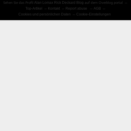
Sehen Sie das Profil
Alan Lomax Rick Deckard Blog
auf dem Overblog portal
Top-Artikel
Kontakt
Report abuse
AGB
Cookies und persönlichen Daten
Cookie-Einstellungen