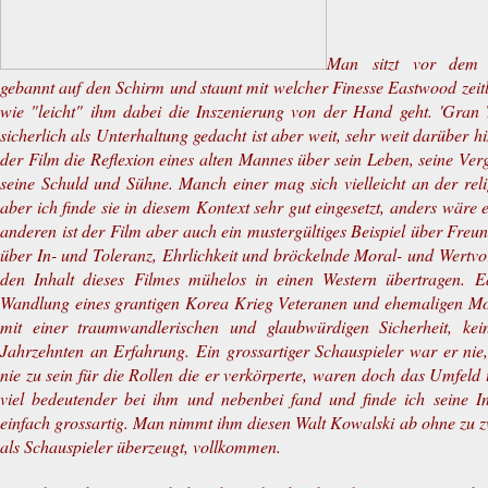
Man sitzt vor dem 
gebannt auf den Schirm und staunt mit welcher Finesse Eastwood zei
wie "leicht" ihm dabei die Inszenierung von der Hand geht. 'Gran T
sicherlich als Unterhaltung gedacht ist aber weit, sehr weit darüber h
der Film die Reflexion eines alten Mannes über sein Leben, seine Verg
seine Schuld und Sühne. Manch einer mag sich vielleicht an der reli
aber ich finde sie in diesem Kontext sehr gut eingesetzt, anders wär
anderen ist der Film aber auch ein mustergültiges Beispiel über Freu
über In- und Toleranz, Ehrlichkeit und bröckelnde Moral- und Wertvo
den Inhalt dieses Filmes mühelos in einen Western übertragen. E
Wandlung eines grantigen Korea Krieg Veteranen und ehemaligen Mo
mit einer traumwandlerischen und glaubwürdigen Sicherheit, ke
Jahrzehnten an Erfahrung. Ein grossartiger Schauspieler war er nie
nie zu sein für die Rollen die er verkörperte, waren doch das Umfeld
viel bedeutender bei ihm und nebenbei fand und finde ich seine In
einfach grossartig. Man nimmt ihm diesen Walt Kowalski ab ohne zu z
als Schauspieler überzeugt, vollkommen.