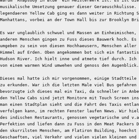
warum 'Rhapsody in Blue' ein Meisterwerk ist. Es ist die
musikalische Umsetzung genauer dieser Geraeuschkulisse. 
legendaeren Yellow Cab ging es dann weiter in Richtung S
Manhattans, vorbei an der Town Hall bis zur Brooklyn Bri
Es war unglaublich schwuel und Massen an Einheimischen, 
anderen Menschen gingen zu Fuss dieses Bauwerk hoch. Es 
umgeben zu sein von diesen Hochhaeusern, Menschen aller 
Himmel auf Erden. Oben angekommen bot sich ein fantastis
Hudson River. Ich hielt inne und atmete tief durch. Ich 
von einem warmen Wind umwehen und genoss den Augenblick.
Dieses mal hatte ich mir vorgenommen, einige Stadtteile 
zu erkunden. War ich die letzten Male viel Bus gefahren 
bevorzugte ich dieses mal ein Taxi, da schneller in Anbe
den Yellow Cabs sind jetzt Monitore mit Touch Screen ins
man einen Stadtplan sieht und die Fahrt des Taxis entlan
verfolgen kann, im rechten Fenster laufen News. Wir hiel
des indischen Restaurants, genossen vegetarische und v.a
Perfektion und liefen dann zu Fuss in den Meat Packers D
den skurrilsten Menschen, am Flatiron Building, hoechst 
Geschaeften, viel Verkehr und vielen vielen kleinen und 