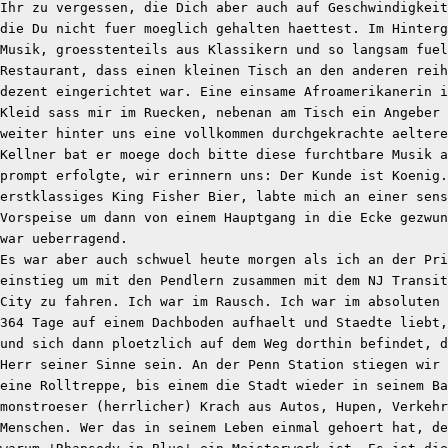
Ihr zu vergessen, die Dich aber auch auf Geschwindigkeit
die Du nicht fuer moeglich gehalten haettest. Im Hinterg
Musik, groesstenteils aus Klassikern und so langsam fuel
Restaurant, dass einen kleinen Tisch an den anderen reih
dezent eingerichtet war. Eine einsame Afroamerikanerin 
Kleid sass mir im Ruecken, nebenan am Tisch ein Angeber
weiter hinter uns eine vollkommen durchgekrachte aeltere
Kellner bat er moege doch bitte diese furchtbare Musik a
prompt erfolgte, wir erinnern uns: Der Kunde ist Koenig.
erstklassiges King Fisher Bier, labte mich an einer sens
Vorspeise um dann von einem Hauptgang in die Ecke gezwun
war ueberragend.
Es war aber auch schwuel heute morgen als ich an der Pr
einstieg um mit den Pendlern zusammen mit dem NJ Transit
City zu fahren. Ich war im Rausch. Ich war im absoluten 
364 Tage auf einem Dachboden aufhaelt und Staedte liebt,
und sich dann ploetzlich auf dem Weg dorthin befindet, d
Herr seiner Sinne sein. An der Penn Station stiegen wir 
eine Rolltreppe, bis einem die Stadt wieder in seinem Ba
monstroeser (herrlicher) Krach aus Autos, Hupen, Verkehr
Menschen. Wer das in seinem Leben einmal gehoert hat, de