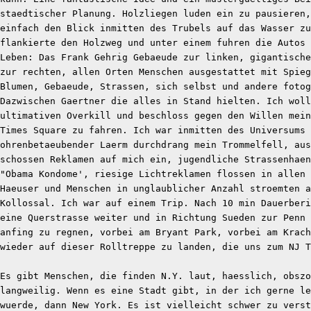
staedtischer Planung. Holzliegen luden ein zu pausieren,
einfach den Blick inmitten des Trubels auf das Wasser zu
flankierte den Holzweg und unter einem fuhren die Autos 
Leben: Das Frank Gehrig Gebaeude zur linken, gigantische
zur rechten, allen Orten Menschen ausgestattet mit Spieg
Blumen, Gebaeude, Strassen, sich selbst und andere fotog
Dazwischen Gaertner die alles in Stand hielten. Ich woll
ultimativen Overkill und beschloss gegen den Willen mein
Times Square zu fahren. Ich war inmitten des Universums 
ohrenbetaeubender Laerm durchdrang mein Trommelfell, aus
schossen Reklamen auf mich ein, jugendliche Strassenhae
"Obama Kondome', riesige Lichtreklamen flossen in allen 
Haeuser und Menschen in unglaublicher Anzahl stroemten a
Kollossal. Ich war auf einem Trip. Nach 10 min Dauerberi
eine Querstrasse weiter und in Richtung Sueden zur Penn 
anfing zu regnen, vorbei am Bryant Park, vorbei am Krach
wieder auf dieser Rolltreppe zu landen, die uns zum NJ 
Es gibt Menschen, die finden N.Y. laut, haesslich, obszo
langweilig. Wenn es eine Stadt gibt, in der ich gerne le
wuerde, dann New York. Es ist vielleicht schwer zu verst