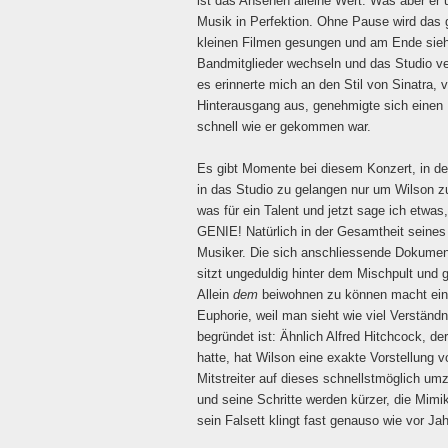
ist das Ansehen alleine Wert. Was aber er 
Musik in Perfektion. Ohne Pause wird das
kleinen Filmen gesungen und am Ende sieht
Bandmitglieder wechseln und das Studio ver
es erinnerte mich an den Stil von Sinatra, 
Hinterausgang aus, genehmigte sich einen 
schnell wie er gekommen war.
Es gibt Momente bei diesem Konzert, in d
in das Studio zu gelangen nur um Wilson z
was für ein Talent und jetzt sage ich etw
GENIE! Natürlich in der Gesamtheit seines 
Musiker. Die sich anschliessende Dokument
sitzt ungeduldig hinter dem Mischpult und 
Allein
dem
beiwohnen zu können macht eine 
Euphorie, weil man sieht wie viel Verständn
begründet ist: Ähnlich Alfred Hitchcock, de
hatte, hat Wilson eine exakte Vorstellung 
Mitstreiter auf dieses schnellstmöglich umzu
und seine Schritte werden kürzer, die Mimi
sein Falsett klingt fast genauso wie vor Ja