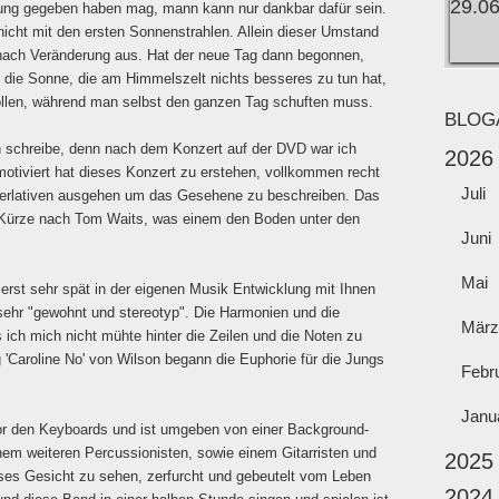
ung gegeben haben mag, mann kann nur dankbar dafür sein.
 nicht mit den ersten Sonnenstrahlen. Allein dieser Umstand
t nach Veränderung aus. Hat der neue Tag dann begonnen,
die Sonne, die am Himmelszelt nichts besseres zu tun hat,
ollen, während man selbst den ganzen Tag schuften muss.
BLOG
en schreibe, denn nach dem Konzert auf der DVD war ich
2026
otiviert hat dieses Konzert zu erstehen, vollkommen recht
Juli
perlativen ausgehen um das Gesehene zu beschreiben. Das
in Kürze nach Tom Waits, was einem den Boden unter den
Juni
Mai
erst sehr spät in der eigenen Musik Entwicklung mit Ihnen
sehr "gewohnt und stereotyp". Die Harmonien und die
März
ich mich nicht mühte hinter die Zeilen und die Noten zu
'Caroline No' von Wilson begann die Euphorie für die Jungs
Febr
Janu
vor den Keyboards und ist umgeben von einer Background-
nem weiteren Percussionisten, sowie einem Gitarristen und
2025
eses Gesicht zu sehen, zerfurcht und gebeutelt vom Leben
2024