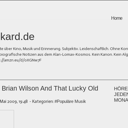
Home
kard.de
er Kino, Musik und Erinnerung. Subjektiv. Leidenschaftlich. Ohne Kons
und biografische Notizen aus dem Alan-Lomax-Kosmos. Kein Kanon. Kein Al
tps://amzn.eu/d/0XGNw7F
- Brian Wilson And That Lucky Old
HÖREN
JEDE
MONA
 Mai 2009, 19:48
-
Kategorien:
#Populäre Musik