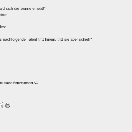
ald sich die Sonne erhebt!"
chter
des:
chfolgende Talent tritt hinein, tritt sie aber schief!"
 Deutsche Entertainment AG