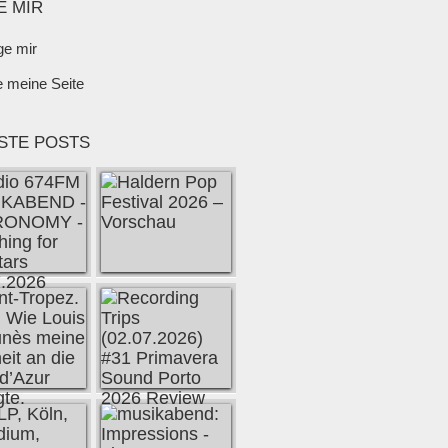
E MIR
ge mir
e meine Seite
STE POSTS