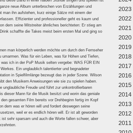
und diese Band in einer halben Stunde singen und spielen ist
 ganze neue Album unterbrochen von Erzählungen und
2023
 man ihn aufstehen, kurz einige Sätze mit einem der
2022
lassen. Effizienter und professioneller geht es kaum und
von dem seine Mitstreiter ähnliches berichteten: Er stieg am
2021
Drink schaffte die Takes meist beim ersten Mal und ging so
2020
2019
enen man körperlich werden möchte um durch den Fernseher
2018
u umarmen. Was für ein Leben, was für Höhen und Tiefen,
as, was ich in der PoP Musik selten vergebe: WAS FÜR EIN
2017
Werkes. Ein unglaublich talentierter und begnadeter
2016
ation in Spielfilmlänge bezeugt das in jeder Szene. Wilson
gibt den Musikern Anweisungen wie sie zu spielen haben.
2015
unglaubliche Freude und führt zur unkontrollierbaren
2014
is dieser Mann für die Musik besitzt und worin das geniale
r den gesamten Film bereits vor Drehbeginn fertig im Kopf
2013
von dem was er hören will und fordert deswegen seine
setzen, weil er es endlich hören will. Er ist alt geworden
2012
k ist sehr sparsam und auch die Worte fallen schwer, aber
2011
hrzehnten.
2010