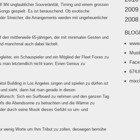
d! Mit unglaublicher Souveränität, Timing und einem grossen
2009
Songs gespielt. Es ist berauschend. Ob exotische
der Streicher, die Arrangements werden mit ungeheuerlicher
2008
BLOG
den mittlerweile 65-jährigen, der mit minimalen Gesten und
www.
nd manchmal auch dabei lächelt.
Musi
eiter, ein Schauspieler und ein Mitglied der Fleet Foxes zu
Face
s man letztendlich nicht kann: Einen Genius zu
674.
mixc
tol Building in Los Angeles singen und spielen zu dürfen ist
 und sieht, dann hat man gerade in diesen
 Wunsch: Sich ein Surfboard zu nehmen und den ganzen Tag
Girls die Abendsonne zu betrachten und die Wärme zu
der durch seine Musik dieses Gefühl so um- und
 nur wenig Worte um Ihm Tribut zu zollen, deswegen bemühe