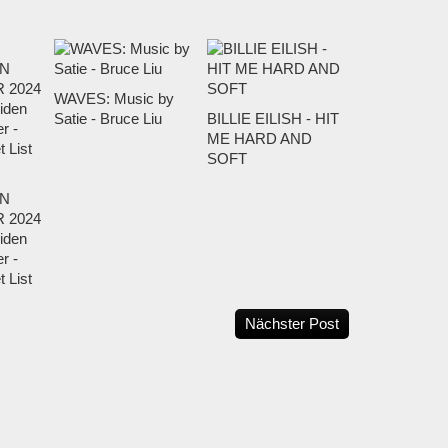
WAVES: Music by
Satie - Bruce Liu
BILLIE EILISH - HIT
ME HARD AND
SOFT
N
 2024
iden
r -
 List
Nächster Post