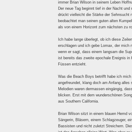
immer Brian Wilson in seinem Leben Hoffn
Der neue Tag beginnt tief in der Nacht und
drückt vielleicht die Stärke der Sehnsuch
beobachtet man seinen guten alten Kumpel 
als von einem Horizont zum nächsten zu r
Ich habe lange überlegt, ob ich diese Zeil
erschlagen und ich gebe Lomax, der mich m
wenn er sagt, dass einem langsam die Su
ist bereits das zweite epochale Ereignis 
Füssen entzieht.
Was die Beach Boys betrifft habe ich mich 
angefreundet, klang doch am Anfang alles 
Melodien waren dermassen eingängig, dass 
blicken. Erst mit dem wunderschönen Song 
aus Southern California.
Brian Wilson sitzt in einem blauen Hemd 
Sängerin, Bläsern, einem Schlagzeuger, ei
Bassisten und nicht zuletzt Streichern. Di