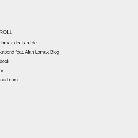
ROLL
lomax.deckard.de
kabend feat. Alan Lomax Blog
book
fm
loud.com