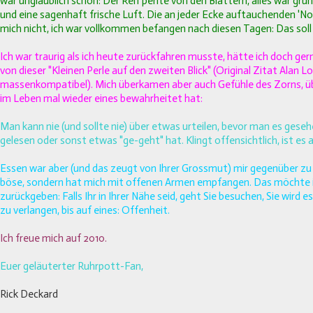
war unglaublich schön: Der Reif perlte von den Blättern, alles war grün
und eine sagenhaft frische Luft. Die an jeder Ecke auftauchenden 'No
mich nicht, ich war vollkommen befangen nach diesen Tagen: Das soll
Ich war traurig als ich heute zurückfahren musste, hätte ich doch ge
von dieser "Kleinen Perle auf den zweiten Blick" (Original Zitat Alan 
massenkompatibel). Mich überkamen aber auch Gefühle des Zorns, übe
im Leben mal wieder eines bewahrheitet hat:
Man kann nie (und sollte nie) über etwas urteilen, bevor man es geseh
gelesen oder sonst etwas "ge-geht" hat. Klingt offensichtlich, ist es a
Essen war aber (und das zeugt von Ihrer Grossmut) mir gegenüber z
böse, sondern hat mich mit offenen Armen empfangen. Das möchte i
zurückgeben: Falls Ihr in Ihrer Nähe seid, geht Sie besuchen, Sie wird 
zu verlangen, bis auf eines: Offenheit.
Ich freue mich auf 2010.
Euer geläuterter Ruhrpott-Fan,
Rick Deckard