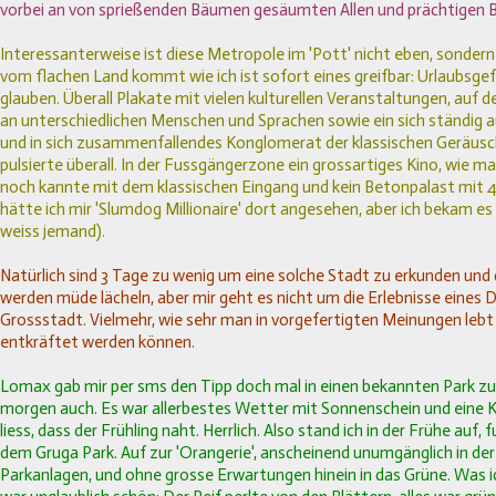
vorbei an von sprießenden Bäumen gesäumten Allen und prächtigen 
I
nteressanterweise ist diese Metropole im 'Pott' nicht eben, sonder
vom flachen Land kommt wie ich ist sofort eines greifbar: Urlaubsg
glauben. Überall Plakate mit vielen kulturellen Veranstaltungen, auf 
an unterschiedlichen Menschen und Sprachen sowie ein sich ständig
und in sich zusammenfallendes Konglomerat der klassischen Geräusch
pulsierte überall. In der Fussgängerzone ein grossartiges Kino, wie m
noch kannte mit dem klassischen Eingang und kein Betonpalast mit 
hätte ich mir 'Slumdog Millionaire' dort angesehen, aber ich bekam e
weiss jemand).
Natürlich sind 3 Tage zu wenig um eine solche Stadt zu erkunden und
werden müde lächeln, aber mir geht es nicht um die Erlebnisse eines 
Grossstadt. Vielmehr, wie sehr man in vorgefertigten Meinungen lebt 
entkräftet werden können.
Lomax gab mir per sms den Tipp doch mal in einen bekannten Park zu
morgen auch. Es war allerbestes Wetter mit Sonnenschein und eine K
liess, dass der Frühling naht. Herrlich. Also stand ich in der Frühe auf, f
dem Gruga Park. Auf zur 'Orangerie', anscheinend unumgänglich in d
Parkanlagen, und ohne grosse Erwartungen hinein in das Grüne. Was 