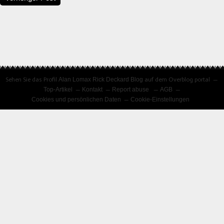
Sehen Sie das Profil
Alan Lomax Rick Deckard Blog
auf dem Overblog portal
Top-Artikel
Kontakt
Report abuse
AGB
Cookies und persönlichen Daten
Cookie-Einstellungen