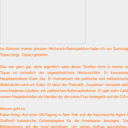
Im Rahmen meiner privaten Hitchcock-Retrospektive habe ich am Samstag 
Topas (engl. Topaz) gesehen.
Das war ganz gut, denn eigentlich wäre dieser Streifen nicht in meiner
Topas ist sicherlich der ungewöhnlichste Hitchcockfilm. Er konzentri
Hauptdarstellerin Karin Dor. Er thematisiert die politische und militaristis
Weltmächte rund um Kuba. Er lässt die Thematik „Suspense“ komplett außen
verschiedenen Ländern, mit zahlreichen Außenaufnahmen. Er gab mehr Geld au
seinen Hauptdarsteller als Verräter da, der seine Frau hintergeht und die CIA v
Worum geht es:
Kalter Krieg: Auf einer UN-Tagung in New York soll der französische Agent
Stafford) kubanische Geheimpapiere für die Amerikaner besorgen. Sie
Militärpräsenz auf der Insel bestätigen. Um seinen Auftrag auszuführ