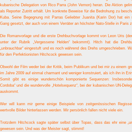
kubanische Delegation von Rico Parra (John Vernon) heran. Die Aktion gelin
als Reporter Zutritt erhält. Um konkrete Beweise für die Bedrohung zu besch
Kuba. Seine Begegnung mit Parras Geliebter Juanita (Karin Dor) hat ein s
Gang gesetzt, der auch von einem Verräter an höchster Nato-Stelle in Paris
Die Romanvorlage und die erste Drehbuchvorlage kommt von Leon Uris (de
unter der Rubrik „Vergessene Helden“ bekommt). Hitch hat die Drehbu
„unbrauchbar“ eingestuft und es noch während des Drehs umgeschrieben. Wa
für den Perfektionisten Hitchcock gewesen sein.
Obwohl der Film weder bei der Kritik, beim Publikum und bei mir zu einem gro
im Jahre 2009 auf einmal charmant und weniger konstruiert, als ich ihn in Er
Somit gibt es einige wunderschön komponierte Sequenzen: Insbesonde
Cordoba“ und die wundervolle „Hotelsequenz“, bei der kubanischen UN-Delega
auskommt.
Wer will kann mir gerne einige Beispiele von zeitgenössischen Regisse
wertvolle Bilder hinterlassen werden. Mir persönlich fallen nicht viele ein.
Trotzdem Hitchcock sagte später selbst über Topas, dass das ehr eine „un
gewesen sein.
Und was der Meister sagt, stimmt!