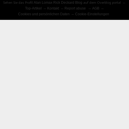
Sehen Sie das Profil
Alan Lomax Rick Deckard Blog
auf dem Overblog portal
Top-Artikel
Kontakt
Report abuse
AGB
Cookies und persönlichen Daten
Cookie-Einstellungen