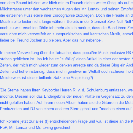
von dem Sound infiziert war blieb mir im Rausch nichts weiter übrig, als auf 
Milchstrasse unter den wachsamen Augen des Mr. Lomax und seinen Empfeh
die einzelnen Puzzleteile ihrer Discographie zuzulegen. Doch die Freude an d
Musik sollte leider nicht lange währen. Bereits in der Sternzeit Zwei Null Null
noch zu weit erschien fühlte ich mehr als ich merkte, dass die Band ihren Zeni
versuchte mich verzweifelt an superpunkischen und kant'schen Musik, entsc
lieber bei Freund Jochen zu bleiben. Aber das nur nebenbei.
In meiner Verzweiflung über die Tatsache, dass populäre Musik inclusive R&
stehen geblieben ist, las ich heute "zufällig" einen Artikel in einer der besten 
Zeiten, der mich mich wieder zum denken anregte und da dieser Blog ein Archi
Zeilen und hoffe inständig, dass mich irgendwer im Weltall doch schreien hör
Meisterwerk ist dieser brillante Satz eine Anspielung?).
'Die Sterne' haben ihren Keyborder Herren R. v. d. Schulenburg entlassen, w
möchte. Diesem soll das Endergebnis der neuen Platte im Gegensatz zu den
nicht gefallen haben. Auf ihrem neuen Album haben sie die Gitarre in die Mott
Produzenten und DJ von einem anderen Stern geholt und "machen einen auf D
Ich komme jetzt zur alles (!) entscheidenden Frage und v.a. ist diese an di
PoP, Mr. Lomax und Mr. Ewing gewidmet: