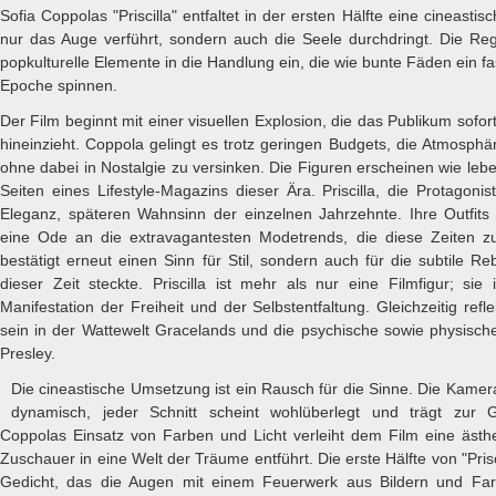
Sofia Coppolas "Priscilla" entfaltet in der ersten Hälfte eine cineasti
nur das Auge verführt, sondern auch die Seele durchdringt. Die Reg
popkulturelle Elemente in die Handlung ein, die wie bunte Fäden ein f
Epoche spinnen.
Der Film beginnt mit einer visuellen Explosion, die das Publikum sofort 
hineinzieht. Coppola gelingt es trotz geringen Budgets, die Atmosphä
ohne dabei in Nostalgie zu versinken. Die Figuren erscheinen wie le
Seiten eines Lifestyle-Magazins dieser Ära. Priscilla, die Protagonist
Eleganz, späteren Wahnsinn der einzelnen Jahrzehnte. Ihre Outfits s
eine Ode an die extravagantesten Modetrends, die diese Zeiten zu
bestätigt erneut einen Sinn für Stil, sondern auch für die subtile Re
dieser Zeit steckte. Priscilla ist mehr als nur eine Filmfigur; sie
Manifestation der Freiheit und der Selbstentfaltung. Gleichzeitig refl
sein in der Wattewelt Gracelands und die psychische sowie physische
Presley.
Die cineastische Umsetzung ist ein Rausch für die Sinne. Die Kamer
dynamisch, jeder Schnitt scheint wohlüberlegt und trägt zur 
Coppolas Einsatz von Farben und Licht verleiht dem Film eine ästhet
Zuschauer in eine Welt der Träume entführt. Die erste Hälfte von "Priscil
Gedicht, das die Augen mit einem Feuerwerk aus Bildern und Fa