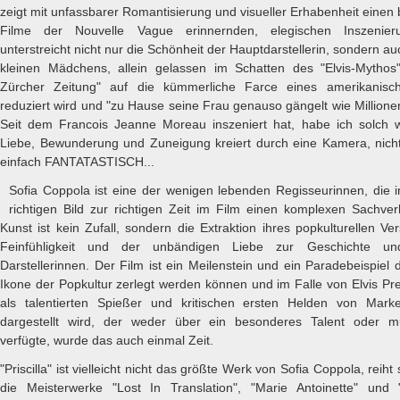
zeigt mit unfassbarer Romantisierung und visueller Erhabenheit einen
Filme der Nouvelle Vague erinnernden, elegischen Inszenier
unterstreicht nicht nur die Schönheit der Hauptdarstellerin, sondern auc
kleinen Mädchens, allein gelassen im Schatten des "Elvis-Mythos
Zürcher Zeitung" auf die kümmerliche Farce eines amerikanisch
reduziert wird und "zu Hause seine Frau genauso gängelt wie Million
Seit dem Francois Jeanne Moreau inszeniert hat, habe ich solch wa
Liebe, Bewunderung und Zuneigung kreiert durch eine Kamera, nich
einfach FANTATASTISCH...
Sofia Coppola ist eine der wenigen lebenden Regisseurinnen, die i
richtigen Bild zur richtigen Zeit im Film einen komplexen Sachverh
Kunst ist kein Zufall, sondern die Extraktion ihres popkulturellen Ve
Feinfühligkeit und der unbändigen Liebe zur Geschichte u
Darstellerinnen. Der Film ist ein Meilenstein und ein Paradebeispiel d
Ikone der Popkultur zerlegt werden können und im Falle von Elvis Pr
als talentierten Spießer und kritischen ersten Helden von Mar
dargestellt wird, der weder über ein besonderes Talent oder mu
verfügte, wurde das auch einmal Zeit.
"Priscilla" ist vielleicht nicht das größte Werk von Sofia Coppola, reiht
die Meisterwerke "Lost In Translation", "Marie Antoinette" un