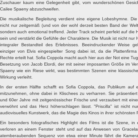
Zuschauer kaum eine Gelegenheit gibt, vom wunderschönen Gesicht
Cailee Spaeny abzuschweifen.
Die musikalische Begleitung verdient eine eigene Lobeshymne. Die
nicht nur zeitgemäß (und von der wohl derzeit besten Band der Welt
sondern auch emotional treffend. Jeder Track scheint perfekt auf di
sein und verstärkt die Gefühle der Charaktere. Die Musik ist nicht nur
integraler Bestandteil des Erlebnisses. Beeindruckender Weise ge
einziger von Elvis eingespielter Song dabei ist, da die Plattenfirm
Rechte erteilt hat. Sofia Coppola macht auch hier aus der Not eine Tu
Besetzung von Jacob Elordi, der mit seiner imposanten Größe im Verg
Spaeny wie ein Riese wirkt, was bestimmten Szenen eine klassische
Wirkung verleiht.
In der ersten Hälfte schafft es Sofia Coppola, das Publikum auf 
mitzunehmen, ohne dabei in Klischees zu verharren. Sie präsentiert
und 60er Jahre mit zeitgenössischer Frische und verzaubert mit eine
verwöhnt und das Herz höherschlagen lässt. "Priscilla" ist nicht nu
audiovisuelles Kunstwerk, das die Magie des Kinos in ihrer schönsten F
Ein besonders fotografisches Highlight des Films ist die Szene, in d
verloren an einem Fenster steht und auf das Anwesen von Gracelan
atemberaubenden Sequenz von etwa einer Minute fährt die Kame