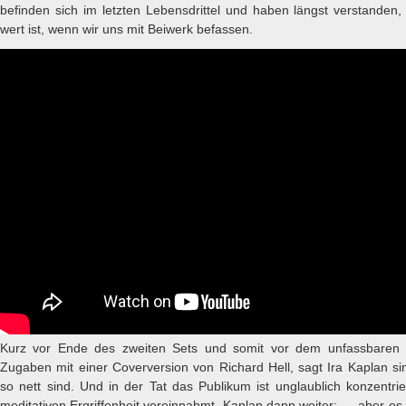
befinden sich im letzten Lebensdrittel und haben längst verstanden,
wert ist, wenn wir uns mit Beiwerk befassen.
Kurz vor Ende des zweiten Sets und somit vor dem unfassbaren 
Zugaben mit einer Coverversion von Richard Hell, sagt Ira Kaplan si
so nett sind. Und in der Tat das Publikum ist unglaublich konzentrier
meditativen Ergriffenheit vereinnahmt. Kaplan dann weiter: „…aber es 