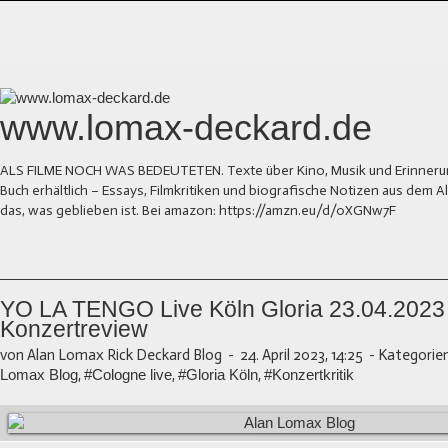
www.lomax-deckard.de
ALS FILME NOCH WAS BEDEUTETEN. Texte über Kino, Musik und Erinnerung.
Buch erhältlich – Essays, Filmkritiken und biografische Notizen aus dem
das, was geblieben ist. Bei amazon: https://amzn.eu/d/0XGNw7F
YO LA TENGO Live Köln Gloria 23.04.2023
Konzertreview
von Alan Lomax Rick Deckard Blog
-
24. April 2023, 14:25
-
Kategorien
Lomax Blog
,
#Cologne live
,
#Gloria Köln
,
#Konzertkritik