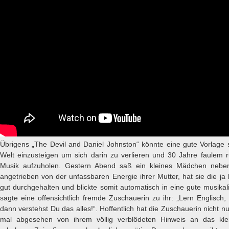
Übrigens „The Devil and Daniel Johnston“ könnte eine gute Vorlage 
Welt einzusteigen um sich darin zu verlieren und 30 Jahre faulem r
Musik aufzuholen. Gestern Abend saß ein kleines Mädchen nebe
angetrieben von der unfassbaren Energie ihrer Mutter, hat sie die j
gut durchgehalten und blickte somit automatisch in eine gute musika
sagte eine offensichtlich fremde Zuschauerin zu ihr: „Lern Englisch
dann verstehst Du das alles!“. Hoffentlich hat die Zuschauerin nicht n
mal abgesehen von ihrem völlig verblödeten Hinweis an das kl