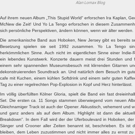
Alan Lomax Blog
Auf ihrem neuen Album „This Stupid World“ erforschen Ira Kaplan, G
McNew die Zeit! Und Yo La Tengo erforschen in diesem Zusammenha
sich persönliche Perspektiven, ändern können, wenn wir älter werden.
Die amerikanische Band aus Hoboken, New Jersey gibt es bereits sei
Besetzung spielen sie seit 1992 zusammen. Yo La Tengo sin
herkömmlichen Sinne. Auch nicht im eigentlichen Sinne einer Indie-
ein lebendes Kunstwerk. Konzerte dauern meist drei Stunden und 
einem sehr spannenden Museumsbesuch mit klirrenden Gitarren u
dekonstruierenden Soundtrack an. Und natürlich dem Besuch im g
cafe mit Kuchen, einem kühlen Softdrink und einem sehr guten Kaff
Tag zu einer regelrechten Pop-Explosion in Kopf und Herz hinterlässt.
Im völlig überfüllten Kölner Gloria, spielt die Band ein fast dreieinha
Set. Die ersten ca. 11 Songs stammen überwiegend vom neuen Albu
Gleichnamiger Track ist auch der Opener. Akkustisch, vehement und w
und ganz anders als auf dem Album. Highlight ist dann die aktuell
Breakdown“. In dem Fall wird der der Uferboulevard in Hoboken, de
Sänger und Crooner aller Zeiten benannt ist, beschrieben. Es ist di
bleiben, dem Leben zuzustimmen und nicht immer alles zu ernst zu 