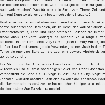
Wir befinden uns in einem Rock-Club und da gibt es eben nur gute Le
auch weitermachen“. Was für eine tolle Sicht, zum Thema Zeit und
könnten! Denn wo gibt es denn heute noch solche Konzerte?
Konfrontiert werden wir mit allem was unsere Liebe zu dieser Musik 
sanfte wunderschöne Harmonien, die im Nebel des Wall of Sounds w
Experimentalismus, Lärm und ruige störrische Balladen die immer 
dieser Musik „The Velvet Underground“ erinnern. Yo La Tengo dürfen
sie bereits in dem Film „I shot Andy Warhol“ (1996 R: Mary Harron) 
ja, fast: Lou Reed untersagte die Verwendung seiner Musik in dem F
Tengo als anonyme Band auf, die aber eine gewisse Ähnlichkeit ve
genau so gut sind.
Der Abend wird für Besserwisser Fans beendet, aber auch mit eine
würdevollen und zu tiefst wahrhaftigen Cover von Daniel Johnston
veröffentlicht die Band als CD-Single B-Seite und als Vinyl-Single 
Johnston. Glücklich schätzen kann sich die oder der, der dieses Werk
die Nummer sehr zu schätzen, er hat sie schon häufiger, u. a. mit de
des legendären Sun Ra Arkestra gespielt.