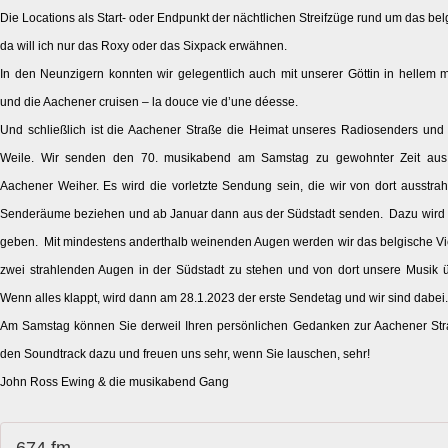
Die Locations als Start- oder Endpunkt der nächtlichen Streifzüge rund um das belg
da will ich nur das Roxy oder das Sixpack erwähnen.
In den Neunzigern konnten wir gelegentlich auch mit unserer Göttin in hellem m
und die Aachener cruisen – la douce vie d’une déesse.
Und schließlich ist die Aachener Straße die Heimat unseres Radiosenders un
Weile. Wir senden den 70. musikabend am Samstag zu gewohnter Zeit aus
Aachener Weiher. Es wird die vorletzte Sendung sein, die wir von dort ausstr
Senderäume beziehen und ab Januar dann aus der Südstadt senden. Dazu wird es
geben. Mit mindestens anderthalb weinenden Augen werden wir das belgische Vie
zwei strahlenden Augen in der Südstadt zu stehen und von dort unsere Musik ü
Wenn alles klappt, wird dann am 28.1.2023 der erste Sendetag und wir sind dabei.
Am Samstag können Sie derweil Ihren persönlichen Gedanken zur Aachener Str
den Soundtrack dazu und freuen uns sehr, wenn Sie lauschen, sehr!
John Ross Ewing & die musikabend Gang