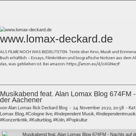
www.lomax-deckard.de
ALS FILME NOCH WAS BEDEUTETEN. Texte über Kino, Musik und Erinnerung.
Buch erhältlich – Essays, Filmkritiken und biografische Notizen aus dem
das, was geblieben ist. Bei amazon: https://amzn.eu/d/0XGNw7F
Musikabend feat. Alan Lomax Blog 674FM -
der Aachener
von Alan Lomax Rick Deckard Blog
-
24. November 2022, 20:58
-
Kat
Lomax Blog
,
#Cologne live
,
#Independent Musik
,
#Indiependentmusik
#Konzertkritik
,
#Kulturblog
,
#Köln
,
#Popkultur