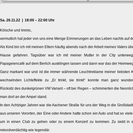
Sa. 26.11.22 | 18:00 – 22:00 Uhr
Kölsche und Immis,
vermutlich hat jeder von uns eine Menge Erinnerungen an das Leben nachts auf d
Als Kind bin ich mit meinen Eltern häufig abends nach der Arbeit meines Vaters ü
Hause gefahren. Tagsüber war ich mit meiner Mutter in der City unterwe
Papageiencafé auf dem Berlich ausklingen lassen und dann war das der Heimweg
Ganz markant war und ist die immer währende Leuchtreklame meiner liebsten K
wechselnden Lichteffekte zu „Er trinkt, sie trinkt“ konnte man ganz wund
Rücksitz des dunkelgrünen VW Variant – oft bei Regen – schimmerten die Neonli
man dort an der Ampel stand.
In den Achtziger Jahren war die Aachener Straße für uns der Weg in die Großstad
aus unseren Vororten, der Eine oder Andere hatte schon ein Auto und hat so vie
um in einen Club zu gehen oder zu einem Konzert zu kommen. Zu siebt in
rekordverdächtig wie legendär.