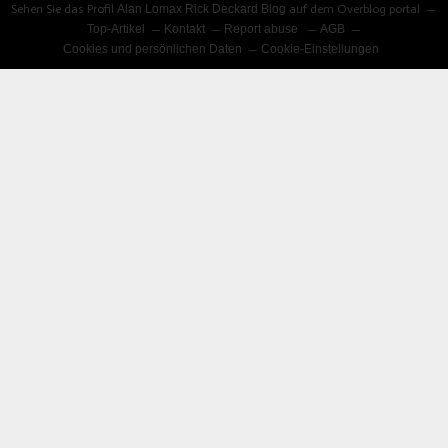
Sehen Sie das Profil
Alan Lomax Rick Deckard Blog
auf dem Overblog portal
Top-Artikel
Kontakt
Report abuse
AGB
Cookies und persönlichen Daten
Cookie-Einstellungen