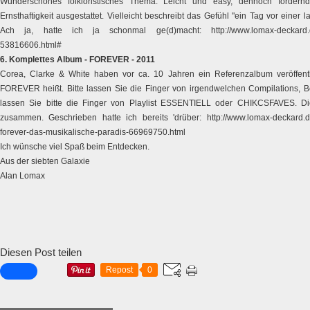
Wunderschönes folkloristisches Thema. Leicht und easy, dennoch fordern
Ernsthaftigkeit ausgestattet. Vielleicht beschreibt das Gefühl "ein Tag vor einer
Ach ja, hatte ich ja schonmal ge(d)macht: h
ttp://www.lomax-deckard.
53816606.html#
6. Komplettes Album - FOREVER - 2011
Corea, Clarke & White haben vor ca. 10 Jahren ein Referenzalbum veröffentlic
FOREVER heißt. Bitte lassen Sie die Finger von irgendwelchen Compilations, B
lassen Sie bitte die Finger von Playlist ESSENTIELL oder CHIKCSFAVES. Die
zusammen. Geschrieben hatte ich bereits 'drüber:
http://www.lomax-deckard.de
forever-das-musikalische-paradis-66969750.html
Ich wünsche viel Spaß beim Entdecken.
Aus der siebten Galaxie
Alan Lomax
Diesen Post teilen
Repost
0