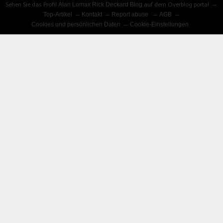
Sehen Sie das Profil
Alan Lomax Rick Deckard Blog
auf dem Overblog portal
Top-Artikel
Kontakt
Report abuse
AGB
Cookies und persönlichen Daten
Cookie-Einstellungen