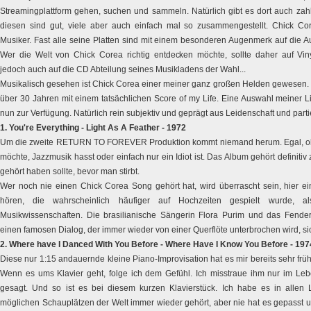
Streamingplattform gehen, suchen und sammeln. Natürlich gibt es dort auch zahlr
diesen sind gut, viele aber auch einfach mal so zusammengestellt. Chick C
Musiker. Fast alle seine Platten sind mit einem besonderen Augenmerk auf die 
Wer die Welt von Chick Corea richtig entdecken möchte, sollte daher auf Viny
jedoch auch auf die CD Abteilung seines Musikladens der Wahl...
Musikalisch gesehen ist Chick Corea einer meiner ganz großen Helden gewesen. E
über 30 Jahren mit einem tatsächlichen Score of my Life. Eine Auswahl meiner Li
nun zur Verfügung. Natürlich rein subjektiv und geprägt aus Leidenschaft und part
1. You're Everything - Light As A Feather - 1972
Um die zweite RETURN TO FOREVER Produktion kommt niemand herum. Egal, ob
möchte, Jazzmusik hasst oder einfach nur ein Idiot ist. Das Album gehört definitiv
gehört haben sollte, bevor man stirbt.
Wer noch nie einen Chick Corea Song gehört hat, wird überrascht sein, hier e
hören, die wahrscheinlich häufiger auf Hochzeiten gespielt wurde, 
Musikwissenschaften. Die brasilianische Sängerin Flora Purim und das Fend
einen famosen Dialog, der immer wieder von einer Querflöte unterbrochen wird, sic
2. Where have I Danced With You Before - Where Have I Know You Before - 197
Diese nur 1:15 andauernde kleine Piano-Improvisation hat es mir bereits sehr fr
Wenn es ums Klavier geht, folge ich dem Gefühl. Ich misstraue ihm nur im Leb
gesagt. Und so ist es bei diesem kurzen Klavierstück. Ich habe es in allen
möglichen Schauplätzen der Welt immer wieder gehört, aber nie hat es gepasst