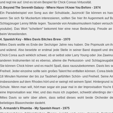
und regt nie auf. Und es ist ein Bespiel für Chick Coreas Virtuosität.
3. Beyond The Seventh Galaxy - Where Have I Know You Before - 1974
Ein Paradebeispiel von Song aus der Schublade, Jazzrock! Sie können es hasse
wenn Sie sich für Muckertum interessieren, sollten Sie hier Ihr Augenmerk auf B
Schlagzeuger Lenny White legen. Tausende von Amateurmusikern haben versucht
youtube). Das Wort "scheitern" bekommt hier eine neue Bedeutung. Freude an d
beim Verweilenden.
4. Spanish Key - Miles Davis Bitches Brew - 1970
Miles Davis wollte es Ende der Sechziger Jahre neu haben. Die Popmusik um i
und wütend. Also besetzte er erstmal jede Stelle in seiner Band doppelt und dre
Chick Corea auch wirklich schwer, ob er selbst oder Larry Young oder Joe Zawinu
anderen Instrumenten ist es ebenso, alleine die Perkussion- und Schlagzeugabte
Sie können Chick hören und es macht Spaß, dass rauszubekommen. Davis lies se
Freiheit. Jeder einzelne sollte sein großes Talent frei entfalten können. Corea bleib
18 Minuten Nummer der bis zur Taubheit gefühlten Schön- und Freiheit. Seine A
insbesondere auf dem Rhodes hört und er swingt mit seinem Spiel. Hintergrund is
Schule. Wenn man will, hört man sogar ein paar mal in der Improvisation You're 
eine Improvisation war. Hier, und das muss ich zugeben, schwebt allerdings der 
Miles Davis so sehr über allem, dass selbst dieses wohl beste Orchester d
beliebiges Blasorchester dasteht.
5. Armando's Rhumba - My Spanish Heart - 1975