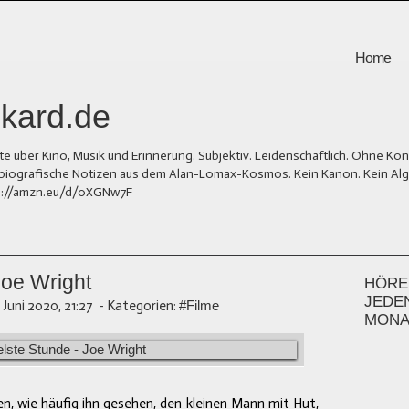
Home
kard.de
er Kino, Musik und Erinnerung. Subjektiv. Leidenschaftlich. Ohne Kons
und biografische Notizen aus dem Alan-Lomax-Kosmos. Kein Kanon. Kein Al
tps://amzn.eu/d/0XGNw7F
Joe Wright
HÖREN
JEDE
. Juni 2020, 21:27
-
Kategorien:
#Filme
MONA
, wie häufig ihn gesehen, den kleinen Mann mit Hut,