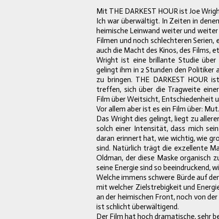
Mit THE DARKEST HOUR ist Joe Wright
Ich war überwältigt. In Zeiten in den
heimische Leinwand weiter und weiter 
Filmen und noch schlechteren Serien, e
auch die Macht des Kinos, des Films, 
Wright ist eine brillante Studie üb
gelingt ihm in 2 Stunden den Politiker
zu bringen. THE DARKEST HOUR ist e
treffen, sich über die Tragweite ein
Film über Weitsicht, Entschiedenheit u
Vor allem aber ist es ein Film über: Mut
Das Wright dies gelingt, liegt zu aller
solch einer Intensität, dass mich se
daran erinnert hat, wie wichtig, wie g
sind. Natürlich trägt die exzellente Ma
Oldman, der diese Maske organisch
z
seine Energie sind so beeindruckend, w
Welche immens schwere Bürde auf den S
mit welcher Zielstrebigkeit und Energi
an der heimischen Front, noch von der 
ist schlicht überwältigend.
Der Film hat hoch dramatische, sehr 