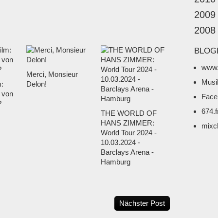
2009
2008
BLOG
www.
Merci, Monsieur
Musi
m:
Delon!
 von
Face
?
674.
THE WORLD OF
HANS ZIMMER:
mixc
World Tour 2024 -
10.03.2024 -
Barclays Arena -
Hamburg
Nächster Post