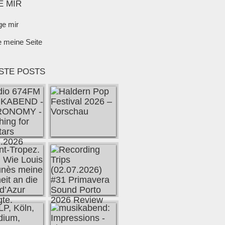
E MIR
ge mir
e meine Seite
STE POSTS