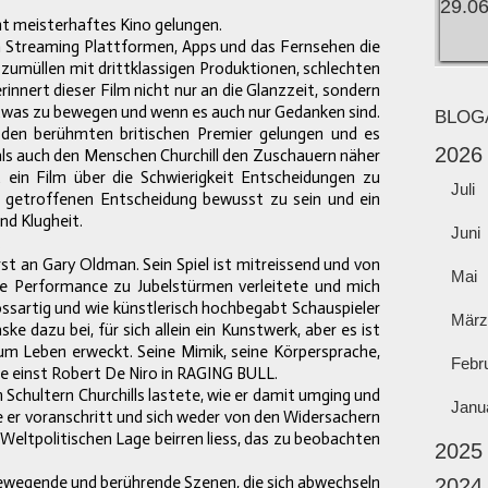
 meisterhaftes Kino gelungen.
en Streaming Plattformen, Apps und das Fernsehen die
zumüllen mit drittklassigen Produktionen, schlechten
rinnert dieser Film nicht nur an die Glanzzeit, sondern
etwas zu bewegen und wenn es auch nur Gedanken sind.
BLOG
er den berühmten britischen Premier gelungen und es
2026
 als auch den Menschen Churchill den Zuschauern näher
in Film über die Schwierigkeit Entscheidungen zu
Juli
er getroffenen Entscheidung bewusst zu sein und ein
nd Klugheit.
Juni
.
erst an Gary Oldman. Sein Spiel ist mitreissend und von
Mai
ine Performance zu Jubelstürmen verleitete und mich
rossartig und wie künstlerisch hochbegabt Schauspieler
März
ske dazu bei, für sich allein ein Kunstwerk, aber es ist
um Leben erweckt. Seine Mimik, seine Körpersprache,
Febr
ie einst Robert De Niro in RAGING BULL.
chultern Churchills lastete, wie er damit umging und
Janu
e er voranschritt und sich weder von den Widersachern
Weltpolitischen Lage beirren liess, das zu beobachten
2025
bewegende und berührende Szenen, die sich abwechseln
2024