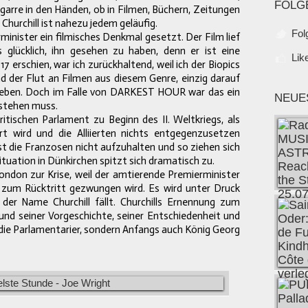
FOLG
arre in den Händen, ob in Filmen, Büchern, Zeitungen
hurchill ist nahezu jedem geläufig.
Fol
inister ein filmisches Denkmal gesetzt. Der Film lief
glücklich, ihn gesehen zu haben, denn er ist eine
Lik
7 erschien, war ich zurückhaltend, weil ich der Biopics
nd der Flut an Filmen aus diesem Genre, einzig darauf
geben. Doch im Falle von DARKEST HOUR war das ein
NEUE
gestehen muss.
ritischen Parlament zu Beginn des II. Weltkriegs, als
t wird und die Alliierten nichts entgegenzusetzen
 die Franzosen nicht aufzuhalten und so ziehen sich
Situation in Dünkirchen spitzt sich dramatisch zu.
ondon zur Krise, weil der amtierende Premierminister
k zum Rücktritt gezwungen wird. Es wird unter Druck
er Name Churchill fällt. Churchills Ernennung zum
rund seiner Vorgeschichte, seiner Entschiedenheit und
die Parlamentarier, sondern Anfangs auch König Georg