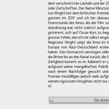
dem verschmitzten Lächeln und der Zig
oder Zeitschriften. Der Name Winston C
Joe Wright hat dem britischen Premierm
gestern im ZDF und ich bin überaus 
Sternstunde des Kinos. Als der Film 201
überdrüssig war, nicht zuletzt aufgru
getrimmt, sich auf Oscar-Kurs zu be
grosser Fehler, den ich mir selbst ein
Regisseur Wright zeigt die Krise im b
Europa von Nazi-Deutschland erober
haben. Den Vormarsch vermögen selbst
die Briten bis an den Kanal zurück, die 
Zeitgleich kommt es im Kabinett in L
aufgrund seiner mangelhaften Politi
nach einem Nachfolger gesucht und d
Premier missbilligen jedoch viele aufg
seinem rigorosem Vorgehen, nicht nur 
VI.