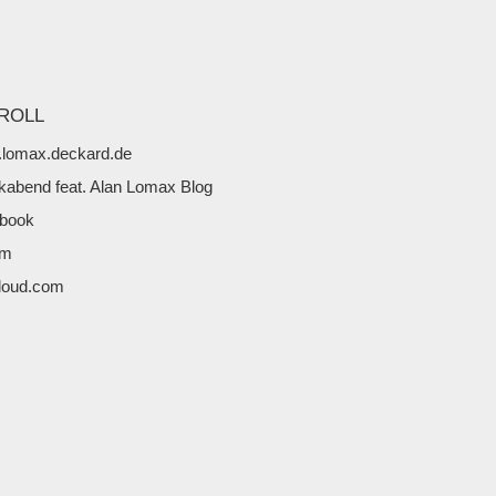
ROLL
lomax.deckard.de
kabend feat. Alan Lomax Blog
book
fm
loud.com