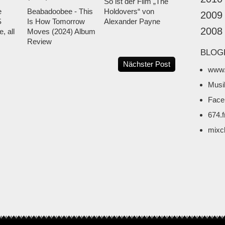
So ist der Film „The
e
Beabadoobee - This
Holdovers“ von
2009
S
Is How Tomorrow
Alexander Payne
2008
, all
Moves (2024) Album
Review
BLOG
Nächster Post
www.
Musi
Face
674.
mixc