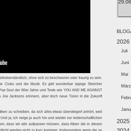
BLOG
2026
Juli
Juni
Mai
elbstverständlich, ohne sich zu beschweren oder traurig zu sein.
 die Clubs und die Musik. Es gibt wunderbar üppige Streicher
März
n Pop-Soul der 80er Jahre und Texte wie YOU AND ME AGAINST
Joe Jacksons erinnern, aber doch neue Türen in die Zukunft
Febr
Janu
itiken zu schreiben, da sich alles etwas übersteigert anhört, weil
 Und ja, ich neige ja auch hin und wieder zur leidenschaftlichen
2025
en, dass wir alle aufpassen müssen, dass Alben die in diesen
2024
tlicht werden nicht zu kurz kommen. Insbesondere wenn die so