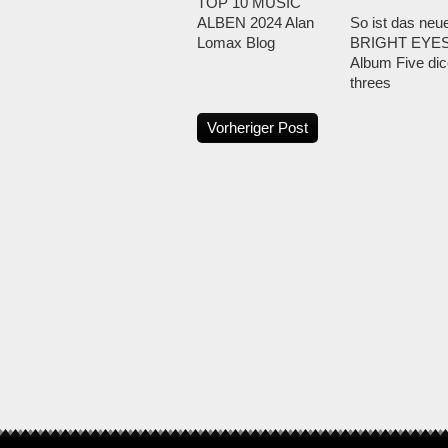
TOP 10 MUSIC
ALBEN 2024 Alan
So ist das neu
Lomax Blog
BRIGHT EYE
Album Five dice
threes
Vorheriger Post