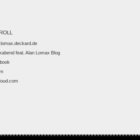
ROLL
lomax.deckard.de
kabend feat. Alan Lomax Blog
book
fm
loud.com