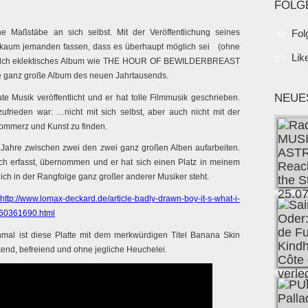
FOLG
 Maßstäbe an sich selbst. Mit der Veröffentlichung seines
Fol
e kaum jemanden fassen, dass es überhaupt möglich sei (ohne
Lik
 solch eklektisches Album wie THE HOUR OF BEWILDERBREAST
te ganz große Album des neuen Jahrtausends.
NEUE
e Musik veröffentlicht und er hat tolle Filmmusik geschrieben.
ufrieden war: …nicht mit sich selbst, aber auch nicht mit der
Kommerz und Kunst zu finden.
20 Jahre zwischen zwei den zwei ganz großen Alben aufarbeiten.
ch erfasst, übernommen und er hat sich einen Platz in meinem
ich in der Rangfolge ganz großer anderer Musiker steht.
http://www.lomax-deckard.de/article-badly-drawn-boy-it-s-what-i-
-60361690.html
mal ist diese Platte mit dem merkwürdigen Titel Banana Skin
end, befreiend und ohne jegliche Heuchelei.