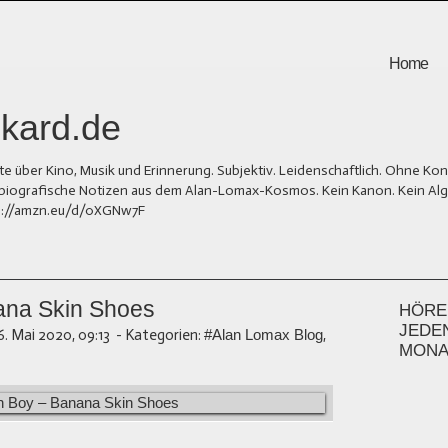
Home
kard.de
er Kino, Musik und Erinnerung. Subjektiv. Leidenschaftlich. Ohne Kons
und biografische Notizen aus dem Alan-Lomax-Kosmos. Kein Kanon. Kein Al
tps://amzn.eu/d/0XGNw7F
ana Skin Shoes
HÖREN
JEDE
6. Mai 2020, 09:13
-
Kategorien:
#Alan Lomax Blog
,
MONA