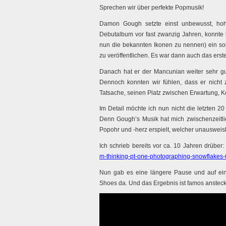
Sprechen wir über perfekte Popmusik!
Damon Gough setzte einst unbewusst, hohe
Debutalbum vor fast zwanzig Jahren, konnt
nun die bekannten Ikonen zu nennen) ein
zu veröffentlichen. Es war dann auch das ers
Danach hat er der Mancunian weiter sehr gut
Dennoch konnten wir fühlen, dass er nicht z
Tatsache, seinen Platz zwischen Erwartung, 
Im Detail möchte ich nun nicht die letzten 
Denn Gough’s Musik hat mich zwischenzeitli
Popohr und -herz erspielt, welcher unausweisl
Ich schrieb bereits vor ca. 10 Jahren drüber:
m-thinking-pt-one-photographing-snowflakes
Nun gab es eine längere Pause und auf ein
Shoes da. Und das Ergebnis ist famos ansteck