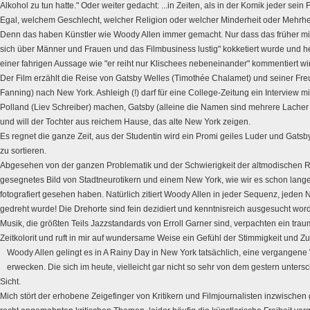
Alkohol zu tun hatte." Oder weiter gedacht: ...in Zeiten, als in der Komik jeder sei
Egal, welchem Geschlecht, welcher Religion oder welcher Minderheit oder Mehrhei
Denn das haben Künstler wie Woody Allen immer gemacht. Nur dass das früher mit
sich über Männer und Frauen und das Filmbusiness lustig" kokketiert wurde und 
einer fahrigen Aussage wie "er reiht nur Klischees nebeneinander" kommentiert wi
Der Film erzählt die Reise von Gatsby Welles (Timothée Chalamet) und seiner Freu
Fanning) nach New York. Ashleigh (!) darf für eine College-Zeitung ein Interview 
Polland (Liev Schreiber) machen, Gatsby (alleine die Namen sind mehrere Lacher w
und will der Tochter aus reichem Hause, das alte New York zeigen.
Es regnet die ganze Zeit, aus der Studentin wird ein Promi geiles Luder und Gats
zu sortieren.
Abgesehen von der ganzen Problematik und der Schwierigkeit der altmodischen Rol
gesegnetes Bild von Stadtneurotikern und einem New York, wie wir es schon lange
fotografiert gesehen haben. Natürlich zitiert Woody Allen in jeder Sequenz, jeden 
gedreht wurde! Die Drehorte sind fein dezidiert und kenntnisreich ausgesucht wo
Musik, die größten Teils Jazzstandards von Erroll Garner sind, verpachten ein trau
Zeitkolorit und ruft in mir auf wundersame Weise ein Gefühl der Stimmigkeit und Zu
Woody Allen gelingt es in A Rainy Day in New York tatsächlich, eine vergangen
erwecken. Die sich im heute, vielleicht gar nicht so sehr von dem gestern unters
Sicht.
Mich stört der erhobene Zeigefinger von Kritikern und Filmjournalisten inzwischen 