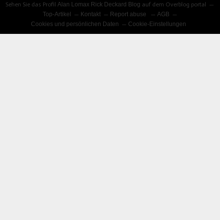
Sehen Sie das Profil
Alan Lomax Rick Deckard Blog
auf dem Overblog portal
Top-Artikel
Kontakt
Report abuse
AGB
Cookies und persönlichen Daten
Cookie-Einstellungen