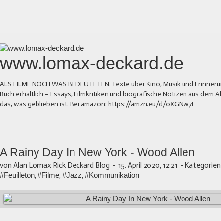
www.lomax-deckard.de
ALS FILME NOCH WAS BEDEUTETEN. Texte über Kino, Musik und Erinnerung.
Buch erhältlich – Essays, Filmkritiken und biografische Notizen aus dem
das, was geblieben ist. Bei amazon: https://amzn.eu/d/0XGNw7F
A Rainy Day In New York - Wood Allen
von Alan Lomax Rick Deckard Blog
-
15. April 2020, 12:21
-
Kategorien
#Feuilleton
,
#Filme
,
#Jazz
,
#Kommunikation