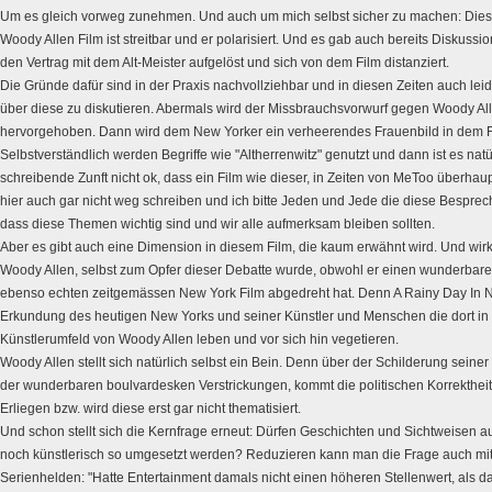
Um es gleich vorweg zunehmen. Und auch um mich selbst sicher zu machen: Dies
Woody Allen Film ist streitbar und er polarisiert. Und es gab auch bereits Diskussi
den Vertrag mit dem Alt-Meister aufgelöst und sich von dem Film distanziert.
Die Gründe dafür sind in der Praxis nachvollziehbar und in diesen Zeiten auch l
über diese zu diskutieren. Abermals wird der Missbrauchsvorwurf gegen Woody All
hervorgehoben. Dann wird dem New Yorker ein verheerendes Frauenbild in dem Fil
Selbstverständlich werden Begriffe wie "Altherrenwitz" genutzt und dann ist es natü
schreibende Zunft nicht ok, dass ein Film wie dieser, in Zeiten von MeToo überhaupt 
hier auch gar nicht weg schreiben und ich bitte Jeden und Jede die diese Besprec
dass diese Themen wichtig sind und wir alle aufmerksam bleiben sollten.
Aber es gibt auch eine Dimension in diesem Film, die kaum erwähnt wird. Und wirkl
Woody Allen, selbst zum Opfer dieser Debatte wurde, obwohl er einen wunderbar
ebenso echten zeitgemässen New York Film abgedreht hat. Denn A Rainy Day In N
Erkundung des heutigen New Yorks und seiner Künstler und Menschen die dort i
Künstlerumfeld von Woody Allen leben und vor sich hin vegetieren.
Woody Allen stellt sich natürlich selbst ein Bein. Denn über der Schilderung seiner
der wunderbaren boulvardesken Verstrickungen, kommt die politischen Korrektheit
Erliegen bzw. wird diese erst gar nicht thematisiert.
Und schon stellt sich die Kernfrage erneut: Dürfen Geschichten und Sichtweisen au
noch künstlerisch so umgesetzt werden? Reduzieren kann man die Frage auch mi
Serienhelden: "Hatte Entertainment damals nicht einen höheren Stellenwert, als da